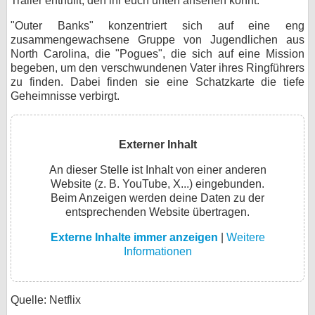
Trailer enthüllt, den ihr euch unten ansehen könnt.
bei X
"Outer Banks" konzentriert sich auf eine eng
zusammengewachsene Gruppe von Jugendlichen aus
bei Facebook
North Carolina, die "Pogues", die sich auf eine Mission
begeben, um den verschwundenen Vater ihres Ringführers
zu finden. Dabei finden sie eine Schatzkarte die tiefe
Kontakt
Geheimnisse verbirgt.
Nutzungsbedingungen
Externer Inhalt
Datenschutz
An dieser Stelle ist Inhalt von einer anderen
Website (z. B. YouTube, X...) eingebunden.
Cookie-Einstellungen
Beim Anzeigen werden deine Daten zu der
entsprechenden Website übertragen.
Impressum
Externe Inhalte immer anzeigen
|
Weitere
Desktop-Ansicht
Informationen
myFanbase
Quelle: Netflix