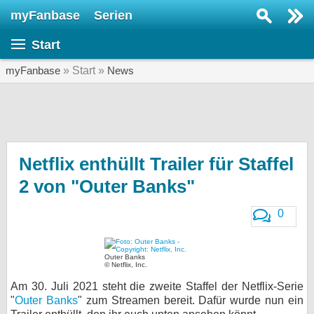
myFanbase
Serien
Serie suchen...
Start
Home
SERIEN
myFanbase
» Start »
News
Serien
Kolumnen
Interviews
Netflix enthüllt Trailer für Staffel
2 von "Outer Banks"
Veranstaltungen
KULTUR
0
Specials
SERVICE
Outer Banks
© Netflix, Inc.
Gewinnspiele
Am 30. Juli 2021 steht die zweite Staffel der Netflix-Serie
"
Outer Banks
" zum Streamen bereit. Dafür wurde nun ein
Forum