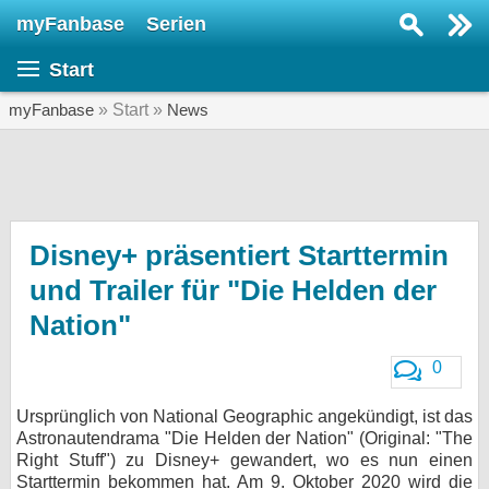
myFanbase
Serien
Serie suchen...
Start
Home
SERIEN
myFanbase
» Start »
News
Serien
Kolumnen
Interviews
Disney+ präsentiert Starttermin
und Trailer für "Die Helden der
Veranstaltungen
Nation"
KULTUR
Specials
0
SERVICE
Ursprünglich von National Geographic angekündigt, ist das
Gewinnspiele
Astronautendrama "Die Helden der Nation" (Original: "The
Right Stuff") zu Disney+ gewandert, wo es nun einen
Forum
Starttermin bekommen hat. Am 9. Oktober 2020 wird die