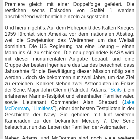
Premiere gleich mit einer Doppelfolge gefeiert. Die
bei X
restlichen sechs Episoden von Staffel 1 werden
anschließend wöchentlich einzeln ausgestrahlt.
bei Facebook
Und hierum geht’s: Auf dem Höhepunkt des Kalten Krieges
1959 fürchtet sich Amerika vor dem nationalen Abstieg,
weil die Sowjetunion das Wettrennen um das Weltall
Kontakt
dominiert. Die US Regierung hat eine Lösung – einen
Mann ins All zu schicken. Die neu gegründete NASA wird
Nutzungsbedingungen
mit dieser monumentalen Aufgabe betraut, und eine
Gruppe der besten Ingenieure des Landes berechnet, dass
Datenschutz
Jahrzehnte für die Bewältigung dieser Mission nötig sein
werden…doch sie bekommen nur zwei Jahre, um das Ziel
Cookie-Einstellungen
zu erreichen. Konkret stehen zwei Astronauten im Fokus
der Serie: Major John Glenn (Patrick J. Adams, "
Suits
"), ein
Impressum
erfahrener Marine-Testpilot und ehrenhafter Familienvater,
sowie Lieutenant Commander Alan Shepard (
Jake
Desktop-Ansicht
McDorman
, "
Limitless
"), einer der besten Testpiloten in der
myFanbase
Geschichte der Navy. Sie gehören mit fünf weiteren
Kameraden zu den bekannten Mercury 7. Die Serie
beleuchtet nun das Leben der Familien der Astronauten.
Neben Adams und McDorman sind noch viele weitere