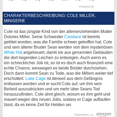
bei X
Powered by
CHARAKTERBESCHREIBUNG: COLE MILLER,
bei Facebook
MINISERIE
Cole ist das jüngste Kind von der alleinerziehenden Mutter
Kontakt
Dolores Miller. Seine Schwester
Candace
ist bereits
getötet worden, was die Familie schwer getroffen hat. Cole
Nutzungsbedingungen
und sein älterer Bruder Sean werden von dem mysteriösen
White Hat
angeheuert, damit sie aus genannten Gebäuden
die dort liegenden Leichen zu entsorgen. Auch wenn es
Datenschutz
ein schrecklicher Job ist, so ist es doch auch finanziell eine
echte Chance, weswegen es beide Brüder durchziehen.
Cookie-Einstellungen
Doch dann kommt Sean zu Tode, was die Millers weiter tief
erschüttert.
Luke Cage
ist derweil aus dem Gefängnis
Impressum
entlassen worden und er sucht Cole auf, um ihm sein
Beileid auszudrücken und um mehr über Seans Tod
Desktop-Ansicht
herauszufinden. Cole ahnt gleich, worum es ihm geht und
myFanbase
mauert wegen des neuen Jobs, sodass er Cage auflaufen
lässt, da es keine Zeit für Helden sei.
Partnerlinks zu