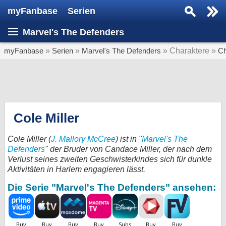
myFanbase
Serien
Serie suchen...
Marvel's The Defenders
Home
SERIEN
myFanbase
»
Serien
»
Marvel's The Defenders
» Charaktere »
Ch
Serien
Kolumnen
Interviews
Cole Miller
Veranstaltungen
Cole Miller (
J. Mallory McCree
) ist in "
Marvel's The
KULTUR
Defenders
" der Bruder von Candace Miller, der nach dem
Verlust seines zweiten Geschwisterkindes sich für dunkle
Specials
Aktivitäten in Harlem engagieren lässt.
SERVICE
Die Serie "Marvel's The Defenders" ansehen:
Gewinnspiele
Forum