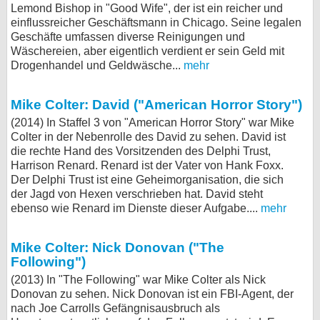
Lemond Bishop in "Good Wife", der ist ein reicher und
bei X
einflussreicher Geschäftsmann in Chicago. Seine legalen
Geschäfte umfassen diverse Reinigungen und
bei Facebook
Wäschereien, aber eigentlich verdient er sein Geld mit
Drogenhandel und Geldwäsche...
mehr
Kontakt
Mike Colter: David ("American Horror Story")
(2014) In Staffel 3 von "American Horror Story" war Mike
Nutzungsbedingungen
Colter in der Nebenrolle des David zu sehen. David ist
die rechte Hand des Vorsitzenden des Delphi Trust,
Datenschutz
Harrison Renard. Renard ist der Vater von Hank Foxx.
Der Delphi Trust ist eine Geheimorganisation, die sich
Cookie-Einstellungen
der Jagd von Hexen verschrieben hat. David steht
ebenso wie Renard im Dienste dieser Aufgabe....
mehr
Impressum
Desktop-Ansicht
Mike Colter: Nick Donovan ("The
Following")
myFanbase
(2013) In "The Following" war Mike Colter als Nick
Donovan zu sehen. Nick Donovan ist ein FBI-Agent, der
nach Joe Carrolls Gefängnisausbruch als