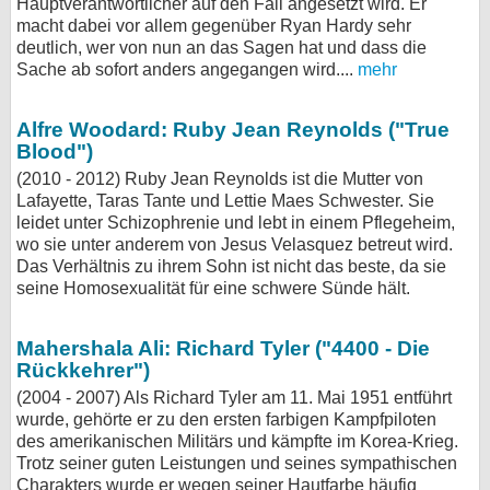
Hauptverantwortlicher auf den Fall angesetzt wird. Er
macht dabei vor allem gegenüber Ryan Hardy sehr
deutlich, wer von nun an das Sagen hat und dass die
Sache ab sofort anders angegangen wird....
mehr
Alfre Woodard: Ruby Jean Reynolds ("True
Blood")
(2010 - 2012) Ruby Jean Reynolds ist die Mutter von
Lafayette, Taras Tante und Lettie Maes Schwester. Sie
leidet unter Schizophrenie und lebt in einem Pflegeheim,
wo sie unter anderem von Jesus Velasquez betreut wird.
Das Verhältnis zu ihrem Sohn ist nicht das beste, da sie
seine Homosexualität für eine schwere Sünde hält.
Mahershala Ali: Richard Tyler ("4400 - Die
Rückkehrer")
(2004 - 2007) Als Richard Tyler am 11. Mai 1951 entführt
wurde, gehörte er zu den ersten farbigen Kampfpiloten
des amerikanischen Militärs und kämpfte im Korea-Krieg.
Trotz seiner guten Leistungen und seines sympathischen
Charakters wurde er wegen seiner Hautfarbe häufig