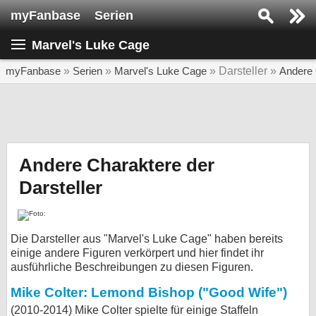
myFanbase
Serien
Serie suchen...
Marvel's Luke Cage
Home
SERIEN
myFanbase
»
Serien
»
Marvel's Luke Cage
» Darsteller »
Andere 
Serien
Kolumnen
Interviews
Andere Charaktere der
Darsteller
Veranstaltungen
KULTUR
Specials
Die Darsteller aus "Marvel's Luke Cage" haben bereits
einige andere Figuren verkörpert und hier findet ihr
SERVICE
ausführliche Beschreibungen zu diesen Figuren.
Gewinnspiele
Mike Colter: Lemond Bishop ("Good Wife")
Forum
(2010-2014) Mike Colter spielte für einige Staffeln