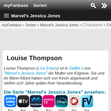
myFanbase
Serien
Serie suchen...
Marvel's Jessica Jones
Home
SERIEN
myFanbase
»
Serien
»
Marvel's Jessica Jones
» Charaktere »
Ch
Serien
Kolumnen
Interviews
Louise Thompson
Veranstaltungen
Louise Thompson (
Lisa Emery
) ist in
Staffel 1
von
KULTUR
"
Marvel's Jessica Jones
" die Mutter von Kilgrave. Sie und
ihr Mann Albert haben sich von Kevin abgewandt und
Specials
stellen sich Jahre später ihrer Verantwortung.
SERVICE
Die Serie "Marvel's Jessica Jones" ansehen:
Gewinnspiele
Forum