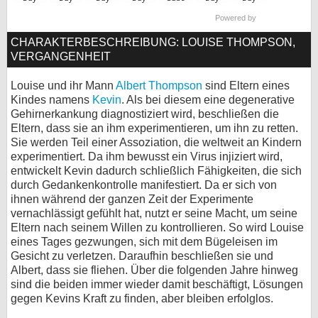
bei X
Powered by
CHARAKTERBESCHREIBUNG: LOUISE THOMPSON,
bei Facebook
VERGANGENHEIT
Louise und ihr Mann
Albert Thompson
sind Eltern eines
Kontakt
Kindes namens
Kevin
. Als bei diesem eine degenerative
Gehirnerkankung diagnostiziert wird, beschließen die
Nutzungsbedingungen
Eltern, dass sie an ihm experimentieren, um ihn zu retten.
Sie werden Teil einer Assoziation, die weltweit an Kindern
experimentiert. Da ihm bewusst ein Virus injiziert wird,
Datenschutz
entwickelt Kevin dadurch schließlich Fähigkeiten, die sich
durch Gedankenkontrolle manifestiert. Da er sich von
Cookie-Einstellungen
ihnen während der ganzen Zeit der Experimente
vernachlässigt gefühlt hat, nutzt er seine Macht, um seine
Impressum
Eltern nach seinem Willen zu kontrollieren. So wird Louise
eines Tages gezwungen, sich mit dem Bügeleisen im
Desktop-Ansicht
Gesicht zu verletzen. Daraufhin beschließen sie und
myFanbase
Albert, dass sie fliehen. Über die folgenden Jahre hinweg
sind die beiden immer wieder damit beschäftigt, Lösungen
gegen Kevins Kraft zu finden, aber bleiben erfolglos.