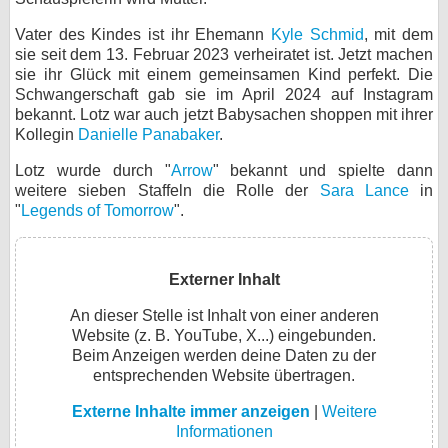
bei X
Vater des Kindes ist ihr Ehemann
Kyle Schmid
, mit dem
sie seit dem 13. Februar 2023 verheiratet ist. Jetzt machen
bei Facebook
sie ihr Glück mit einem gemeinsamen Kind perfekt. Die
Schwangerschaft gab sie im April 2024 auf Instagram
bekannt. Lotz war auch jetzt Babysachen shoppen mit ihrer
Kollegin
Danielle Panabaker
.
Kontakt
Lotz wurde durch "
Arrow
" bekannt und spielte dann
Nutzungsbedingungen
weitere sieben Staffeln die Rolle der
Sara Lance
in
"
Legends of Tomorrow
".
Datenschutz
Cookie-Einstellungen
Externer Inhalt
Impressum
An dieser Stelle ist Inhalt von einer anderen
Website (z. B. YouTube, X...) eingebunden.
Desktop-Ansicht
Beim Anzeigen werden deine Daten zu der
myFanbase
entsprechenden Website übertragen.
Externe Inhalte immer anzeigen
|
Weitere
Informationen