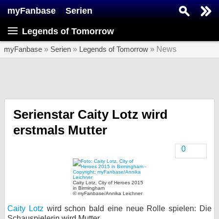
myFanbase
Serien
Serie suchen...
Legends of Tomorrow
Home
SERIEN
myFanbase
»
Serien
»
Legends of Tomorrow
» News
Serien
Kolumnen
Interviews
Serienstar Caity Lotz wird
erstmals Mutter
Veranstaltungen
KULTUR
0
Specials
SERVICE
Caity Lotz, City of Heroes 2015
in Birmingham
Gewinnspiele
© myFanbase/Annika Leichner
Caity Lotz
wird schon bald eine neue Rolle spielen: Die
Forum
Schauspielerin wird Mutter.