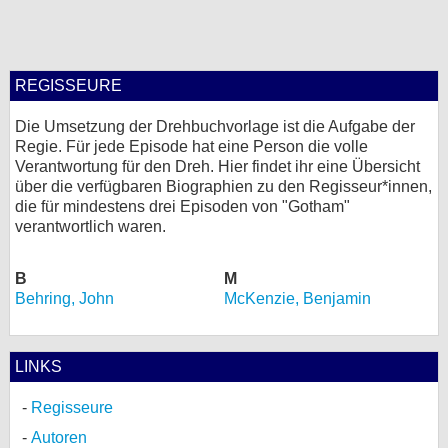
bei X
bei Facebook
REGISSEURE
Die Umsetzung der Drehbuchvorlage ist die Aufgabe der
Kontakt
Regie. Für jede Episode hat eine Person die volle
Verantwortung für den Dreh. Hier findet ihr eine Übersicht
Nutzungsbedingungen
über die verfügbaren Biographien zu den Regisseur*innen,
die für mindestens drei Episoden von "Gotham"
Datenschutz
verantwortlich waren.
Cookie-Einstellungen
B
M
Behring, John
McKenzie, Benjamin
Impressum
Desktop-Ansicht
LINKS
myFanbase
Regisseure
Autoren