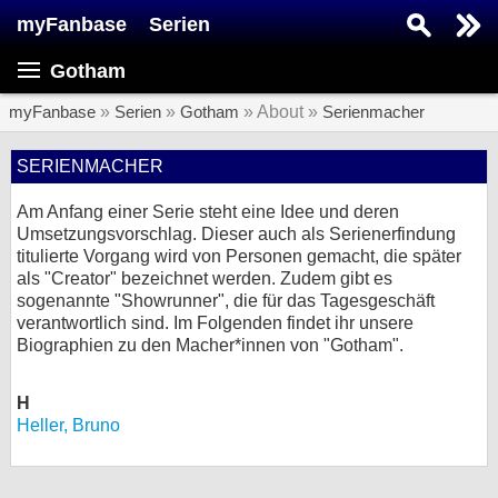
myFanbase
Serien
Serie suchen...
Gotham
Home
SERIEN
myFanbase
»
Serien
»
Gotham
» About »
Serienmacher
Serien
SERIENMACHER
Kolumnen
Am Anfang einer Serie steht eine Idee und deren
Umsetzungsvorschlag. Dieser auch als Serienerfindung
Interviews
titulierte Vorgang wird von Personen gemacht, die später
als "Creator" bezeichnet werden. Zudem gibt es
Veranstaltungen
sogenannte "Showrunner", die für das Tagesgeschäft
verantwortlich sind. Im Folgenden findet ihr unsere
KULTUR
Biographien zu den Macher*innen von "Gotham".
Specials
SERVICE
H
Heller, Bruno
Gewinnspiele
Forum