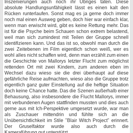
Inszenierungen auch noch ihr Übriges taten. Diese
absolute Handlungsunfähigkeit lässt es einen kalt den
Rücken runterlaufen. Sonst mag es ja gerne doch immer
noch mal einen Ausweg geben, doch hier war einfach klar,
wenn man erwischt wird, gibt es keine Rettung mehr. Das
ist für die Psyche beim Schauen schon extrem belastend,
weil man sich zumindest mit Teilen der Gruppe schnell
identifizieren kann. Und das ist so, obwohl man durch die
zwei Zeitebenen im Film eigentlich schon weiß, wer es
wohl alles nicht schaffen wird, denn man erzählt zum einen
die Geschichte von Mallorys letzter Flucht zum möglichst
rettenden Ort mit zwei Kindern, zum anderen eben im
Wechsel dazu wieso sie die drei überhaupt auf diese
gefährliche Reise aufmachten, wieso also die Gruppe trotz
eigentlich ganz guter Einstellung auf die heftige Situation
doch keine Chance hatte. Das die Szenen außerhalb einer
Behausung, also insbesondere die Flucht Mallorys, immer
mit verbundenen Augen stattfinden mussten und dies auch
gerne aus mit Ich-Perspektive umgesetzt wurde, war man
als Zuschauer mittendrin und fühlte sich an die
Unübersichtlichkeit im Stile "Blair Witch Project" erinnert.
Der Gruselfaktor wurde also auch durch die
Kameraführung gut unterstützt.