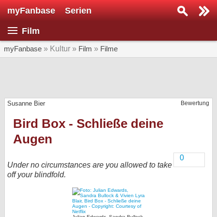
myFanbase
Serien
Serie suchen...
Film
Home
SERIEN
myFanbase
» Kultur »
Film
»
Filme
Serien
Kolumnen
Susanne Bier
Bewertung
Interviews
Bird Box - Schließe deine
Veranstaltungen
Augen
KULTUR
Specials
0
Under no circumstances are you allowed to take
SERVICE
off your blindfold.
Gewinnspiele
Forum
Julian Edwards, Sandra Bullock