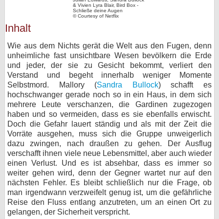
& Vivien Lyra Blair, Bird Box -
Schließe deine Augen
bei X
© Courtesy of Netflix
Inhalt
bei Facebook
Wie aus dem Nichts gerät die Welt aus den Fugen, denn
unheimliche fast unsichtbare Wesen bevölkern die Erde
und jeder, der sie zu Gesicht bekommt, verliert den
Kontakt
Verstand und begeht innerhalb weniger Momente
Selbstmord. Mallory (
Sandra Bullock
) schafft es
Nutzungsbedingungen
hochschwanger gerade noch so in ein Haus, in dem sich
mehrere Leute verschanzen, die Gardinen zugezogen
Datenschutz
haben und so vermeiden, dass es sie ebenfalls erwischt.
Doch die Gefahr lauert ständig und als mit der Zeit die
Cookie-Einstellungen
Vorräte ausgehen, muss sich die Gruppe unweigerlich
dazu zwingen, nach draußen zu gehen. Der Ausflug
Impressum
verschafft ihnen viele neue Lebensmittel, aber auch wieder
einen Verlust. Und es ist absehbar, dass es immer so
Desktop-Ansicht
weiter gehen wird, denn der Gegner wartet nur auf den
myFanbase
nächsten Fehler. Es bleibt schließlich nur die Frage, ob
man irgendwann verzweifelt genug ist, um die gefährliche
Reise den Fluss entlang anzutreten, um an einen Ort zu
gelangen, der Sicherheit verspricht.