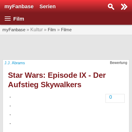
myFanbase
Serien
Serie suchen...
Film
Home
SERIEN
myFanbase
» Kultur »
Film
»
Filme
Serien
Kolumnen
J.J. Abrams
Bewertung
Interviews
Star Wars: Episode IX - Der
Veranstaltungen
Aufstieg Skywalkers
KULTUR
Specials
0
SERVICE
Gewinnspiele
Forum