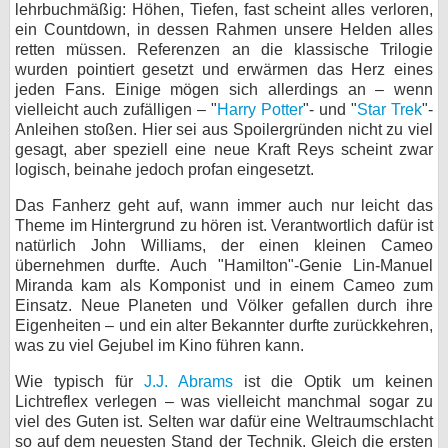
lehrbuchmäßig: Höhen, Tiefen, fast scheint alles verloren,
ein Countdown, in dessen Rahmen unsere Helden alles
retten müssen. Referenzen an die klassische Trilogie
wurden pointiert gesetzt und erwärmen das Herz eines
jeden Fans. Einige mögen sich allerdings an – wenn
vielleicht auch zufälligen – "
Harry Potter
"- und "
Star Trek
"-
Anleihen stoßen. Hier sei aus Spoilergründen nicht zu viel
gesagt, aber speziell eine neue Kraft Reys scheint zwar
logisch, beinahe jedoch profan eingesetzt.
Das Fanherz geht auf, wann immer auch nur leicht das
Theme im Hintergrund zu hören ist. Verantwortlich dafür ist
natürlich John Williams, der einen kleinen Cameo
übernehmen durfte. Auch "Hamilton"-Genie Lin-Manuel
Miranda kam als Komponist und in einem Cameo zum
Einsatz. Neue Planeten und Völker gefallen durch ihre
Eigenheiten – und ein alter Bekannter durfte zurückkehren,
was zu viel Gejubel im Kino führen kann.
Wie typisch für
J.J. Abrams
ist die Optik um keinen
Lichtreflex verlegen – was vielleicht manchmal sogar zu
viel des Guten ist. Selten war dafür eine Weltraumschlacht
so auf dem neuesten Stand der Technik. Gleich die ersten