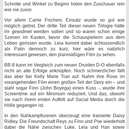
Schnitte und Winkel zu Beginn holen den Zuschauer rein
wie nie zuvor.
Vor allem Carrie Fischers Einsatz wurde so gut wie
möglich gelöst. Der dritte Teil dieser neuen Trilogie hätte
ihr gewidmet werden sollen und so waren schon einige
Szenen im Kasten, bevor die Schauspielerin aus dem
Leben gerissen wurde. Leia kommt dabei schlussendlich
als Patin dennoch zu kurz, hier wäre es natürlich
interessant gewesen, den planmäßigen Film zu sehen.
BB-8 kann im Vergleich zum neuen Druiden D-O ebenfalls
nicht an alte Erfolge anknüpfen. Noch schmerzlicher fällt
das aber bei Kelly Marie Tran auf. Nahm ihre Rose im
vorangehenden Film einen großen Teil der Story ein – und
stahl sogar Finn (John Boyega) einen Kuss -, wurde ihre
Screentime auf ein Minimum reduziert. Und das, obwohl
sie nach ihrem ersten Auftritt auf Social Media durch die
Hölle gegangen ist.
In den Nahkampfszenen überzeugt eine trainierte Daisy
Ridley. Die Freundschaft Reys zu Finn und Poe wiederholt
dabei die Nähe zwischen Luke, Leia und Han sowie