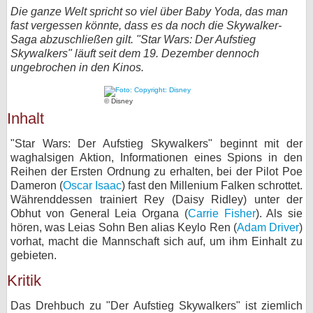
Die ganze Welt spricht so viel über Baby Yoda, das man
bei X
fast vergessen könnte, dass es da noch die Skywalker-
Saga abzuschließen gilt. "Star Wars: Der Aufstieg
bei Facebook
Skywalkers" läuft seit dem 19. Dezember dennoch
ungebrochen in den Kinos.
Kontakt
© Disney
Inhalt
Nutzungsbedingungen
"Star Wars: Der Aufstieg Skywalkers" beginnt mit der
Datenschutz
waghalsigen Aktion, Informationen eines Spions in den
Reihen der Ersten Ordnung zu erhalten, bei der Pilot Poe
Cookie-Einstellungen
Dameron (
Oscar Isaac
) fast den Millenium Falken schrottet.
Währenddessen trainiert Rey (Daisy Ridley) unter der
Obhut von General Leia Organa (
Carrie Fisher
). Als sie
Impressum
hören, was Leias Sohn Ben alias Keylo Ren (
Adam Driver
)
Desktop-Ansicht
vorhat, macht die Mannschaft sich auf, um ihm Einhalt zu
gebieten.
myFanbase
Kritik
Das Drehbuch zu "Der Aufstieg Skywalkers" ist ziemlich