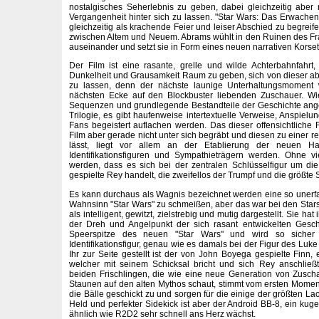
nostalgisches Seherlebnis zu geben, dabei gleichzeitig aber
Vergangenheit hinter sich zu lassen. "Star Wars: Das Erwachen
gleichzeitig als krachende Feier und leiser Abschied zu begreife
zwischen Altem und Neuem. Abrams wühlt in den Ruinen des Fran
auseinander und setzt sie in Form eines neuen narrativen Kors
Der Film ist eine rasante, grelle und wilde Achterbahnfahrt
Dunkelheit und Grausamkeit Raum zu geben, sich von dieser ab
zu lassen, denn der nächste launige Unterhaltungsmoment
nächsten Ecke auf den Blockbuster liebenden Zuschauer. Wie
Sequenzen und grundlegende Bestandteile der Geschichte ange
Trilogie, es gibt haufenweise intertextuelle Verweise, Anspie
Fans begeistert auflachen werden. Das dieser offensichtliche 
Film aber gerade nicht unter sich begräbt und diesen zu einer 
lässt, liegt vor allem an der Etablierung der neuen Hau
Identifikationsfiguren und Sympathieträgern werden. Ohne v
werden, dass es sich bei der zentralen Schlüsselfigur um die
gespielte Rey handelt, die zweifellos der Trumpf und die größte S
Es kann durchaus als Wagnis bezeichnet werden eine so unerf
Wahnsinn "Star Wars" zu schmeißen, aber das war bei den Stars 
als intelligent, gewitzt, zielstrebig und mutig dargestellt. Sie ha
der Dreh und Angelpunkt der sich rasant entwickelten Gesch
Speerspitze des neuen "Star Wars" und wird so sicher 
Identifikationsfigur, genau wie es damals bei der Figur des Luke
Ihr zur Seite gestellt ist der von John Boyega gespielte Finn,
welcher mit seinem Schicksal bricht und sich Rey anschlie
beiden Frischlingen, die wie eine neue Generation von Zusc
Staunen auf den alten Mythos schaut, stimmt vom ersten Moment
die Bälle geschickt zu und sorgen für die einige der größten La
Held und perfekter Sidekick ist aber der Android BB-8, ein ku
ähnlich wie R2D2 sehr schnell ans Herz wächst.