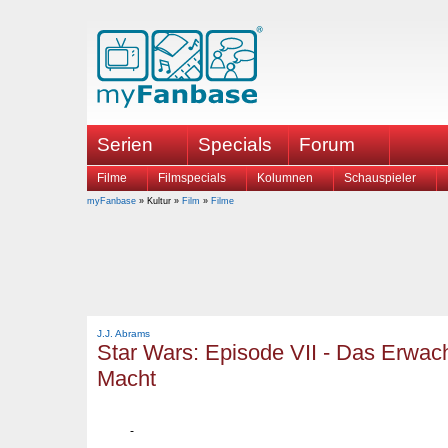
Serien
Specials
Forum
Filme
Filmspecials
Kolumnen
Schauspieler
myFanbase
» Kultur »
Film
»
Filme
J.J. Abrams
Star Wars: Episode VII - Das Erwac
Macht