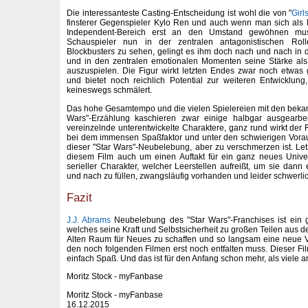
Die interessanteste Casting-Entscheidung ist wohl die von "
Girl
finsterer Gegenspieler Kylo Ren und auch wenn man sich als 
Independent-Bereich erst an den Umstand gewöhnen muss
Schauspieler nun in der zentralen antagonistischen Roll
Blockbusters zu sehen, gelingt es ihm doch nach und nach in
und in den zentralen emotionalen Momenten seine Stärke als 
auszuspielen. Die Figur wirkt letzten Endes zwar noch etwas 
und bietet noch reichlich Potential zur weiteren Entwicklun
keineswegs schmälert.
Das hohe Gesamtempo und die vielen Spielereien mit den beka
Wars"-Erzählung kaschieren zwar einige halbgar ausgearbei
vereinzelnde unterentwickelte Charaktere, ganz rund wirkt der 
bei dem immensen Spaßfaktor und unter den schwierigen Vora
dieser "Star Wars"-Neubelebung, aber zu verschmerzen ist. Letz
diesem Film auch um einen Auftakt für ein ganz neues Univ
serieller Charakter, welcher Leerstellen aufreißt, um sie dann
und nach zu füllen, zwangsläufig vorhanden und leider schwerli
Fazit
J.J. Abrams
Neubelebung des "Star Wars"-Franchises ist ein g
welches seine Kraft und Selbstsicherheit zu großen Teilen aus d
Alten Raum für Neues zu schaffen und so langsam eine neue Vis
den noch folgenden Filmen erst noch entfalten muss. Dieser Fi
einfach Spaß. Und das ist für den Anfang schon mehr, als viele 
Moritz Stock - myFanbase
Moritz Stock - myFanbase
16.12.2015