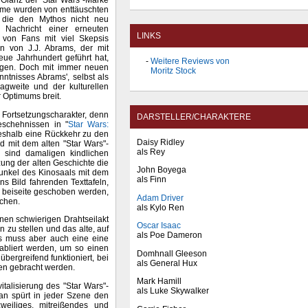
 Glanz der "Star Wars"-Marke
ilme wurden von enttäuschten
n, die den Mythos nicht neu
 Nachricht einer erneuten
LINKS
 von Fans mit viel Skepsis
n von J.J. Abrams, der mit
eue Jahrhundert geführt hat,
Weitere Reviews von
lagen. Doch mit immer neuen
Moritz Stock
tnisses Abrams', selbst als
gweite und der kulturellen
 Optimums breit.
 Fortsetzungscharakter, denn
DARSTELLER/CHARAKTERE
eschehnissen in "
Star Wars:
deshalb eine Rückkehr zu den
Daisy Ridley
d mit dem alten "Star Wars"-
als Rey
 sind damaligen kindlichen
ung der alten Geschichte die
John Boyega
unkel des Kinosaals mit dem
als Finn
s Bild fahrenden Texttafeln,
n beiseite geschoben werden,
Adam Driver
uchen.
als Kylo Ren
nen schwierigen Drahtseilakt
Oscar Isaac
n zu stellen und das alte, auf
als Poe Dameron
s muss aber auch eine eine
abliert werden, um so einen
Domhnall Gleeson
bergreifend funktioniert, bei
als General Hux
en gebracht werden.
Mark Hamill
alisierung des "Star Wars"-
als Luke Skywalker
an spürt in jeder Szene den
eiliges, mitreißendes und