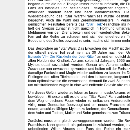
Das "Star Wars"-Logo scheint allgegenwärtig, doch der einstige
begann durch die neue Trilogie immer mehr zu bröckeln, die F
Fans als infantiles und seelenloses Effektgewitter abgeta
erweckten, sondern nach und nach dekonstruierten. Die
Wiederbelebung des "Star Wars"-Franchises wurde deshalb
begegnet. Auch die Wahl des Zeremonienmeisters in Perso
gemischten Resultaten bereits das "
Star Trek
"-Franchise ins n
ließ die Skepsis zunächst nicht gänzlich in Hoffnung umsch
Meldungen von den Dreharbeiten und dem wiederholten Bekenn
Fan auf die Reihe zu schauen und sich der ungeheuren Tra
Bedeutung des Stoffes bewusst zu sein, machte sich immer mehr
Das Besondere an "Star Wars: Das Erwachen der Macht" ist der
der offiziell siebte Teil setzt mehr als 30 Jahre nach den G
Episode VI – Die Rückkehr der Jedi-Ritter
" an und ermöglicht 
alten Helden der Kindheit. Abrams selbst ist Jahrgang 1966 un
Mythos quasi sozialisiert worden. Genau wie Abrams selbst
Zuschauer nun erwachsen geworden und hoffen mit der Fortsetz
damalige Fantasie und Magie wieder aufleben zu lassen. Im D
Erklingen der alten Titelmelodie und den bekannten, langsam in
kann optimalerweise die erwachsene Vernunft für zwei Stunde
um mit strahlenden Augen in eine weit entfernte Galaxie abzuta
Um dieses Gefühl wieder aufleben zu lassen, musste Abrams ei
bewältigen: Einerseits gilt es die alten "Star Wars"-Fans zufriede
dem Weg erloschene Feuer wieder zu entfachen. Andererseit
völlig neue Generation überzeugt und ein neues Franchise et
neuen, anschlussfähigen Mythos zu kreieren, der Generationen ü
dem Vater und Tochter, Mutter und Sohn gemeinsam zum Träum
Zunächst muss eins gleich vorweggenommen werden: Die Revit
Franchises kann generell als gelungen bezeichnet werden, m
unbedingten Willen Abrams den Fans der Reihe ein kurzw