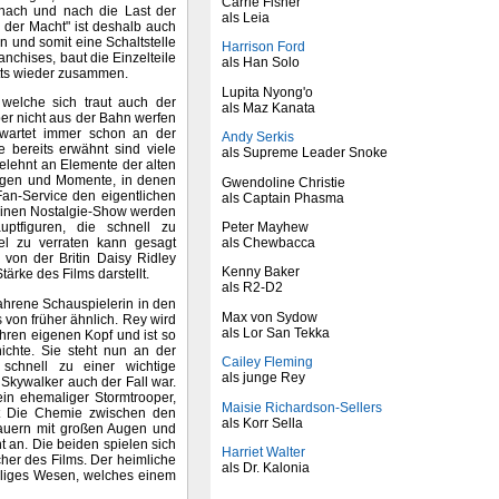
Carrie Fisher
 nach und nach die Last der
als Leia
 der Macht" ist deshalb auch
n und somit eine Schaltstelle
Harrison Ford
chises, baut die Einzelteile
als Han Solo
etts wieder zusammen.
Lupita Nyong'o
, welche sich traut auch der
als Maz Kanata
er nicht aus der Bahn werfen
 wartet immer schon an der
Andy Serkis
 bereits erwähnt sind viele
als Supreme Leader Snoke
lehnt an Elemente der alten
lungen und Momente, in denen
Gwendoline Christie
Fan-Service den eigentlichen
als Captain Phasma
reinen Nostalgie-Show werden
Peter Mayhew
ptfiguren, die schnell zu
als Chewbacca
iel zu verraten kann gesagt
 von der Britin Daisy Ridley
Kenny Baker
tärke des Films darstellt.
als R2-D2
ahrene Schauspielerin in den
Max von Sydow
von früher ähnlich. Rey wird
als Lor San Tekka
t ihren eigenen Kopf und ist so
ichte. Sie steht nun an der
Cailey Fleming
schnell zu einer wichtige
als junge Rey
 Skywalker auch der Fall war.
 ein ehemaliger Stormtrooper,
Maisie Richardson-Sellers
ßt Die Chemie zwischen den
als Korr Sella
hauern mit großen Augen und
 an. Die beiden spielen sich
Harriet Walter
cher des Films. Der heimliche
als Dr. Kalonia
geliges Wesen, welches einem