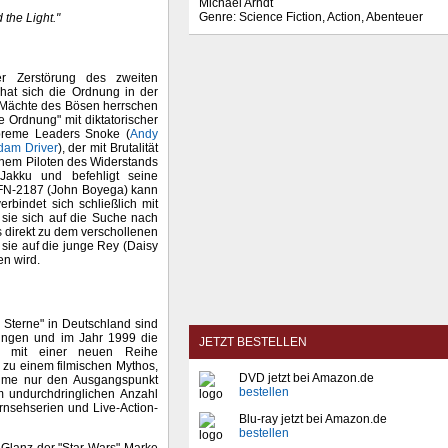
Michael Arndt
Genre: Science Fiction, Action, Abenteuer
 the Light."
 Zerstörung des zweiten
hat sich die Ordnung in der
 Mächte des Bösen herrschen
 Ordnung" mit diktatorischer
preme Leaders Snoke (
Andy
dam Driver
), der mit Brutalität
inem Piloten des Widerstands
Jakku und befehligt seine
 FN-2187 (John Boyega) kann
rbindet sich schließlich mit
ie sich auf die Suche nach
 direkt zu dem verschollenen
n sie auf die junge Rey (Daisy
en wird.
er Sterne" in Deutschland sind
zungen und im Jahr 1999 die
JETZT BESTELLEN
ie mit einer neuen Reihe
r zu einem filmischen Mythos,
DVD jetzt bei Amazon.de
Filme nur den Ausgangspunkt
bestellen
em undurchdringlichen Anzahl
rnsehserien und Live-Action-
Blu-ray jetzt bei Amazon.de
bestellen