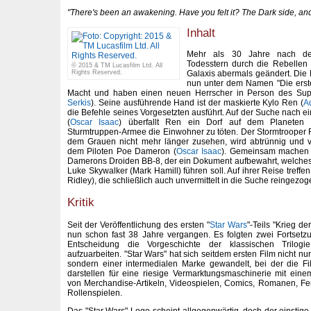
"There's been an awakening. Have you felt it? The Dark side, and
Inhalt
Mehr als 30 Jahre nach der
Todesstern durch die Rebellen 
© 2015 & TM Lucasfilm Ltd. All
Galaxis abermals geändert. Die
Rights Reserved.
nun unter dem Namen "Die erste
Macht und haben einen neuen Herrscher in Person des Su
Serkis
). Seine ausführende Hand ist der maskierte Kylo Ren (
A
die Befehle seines Vorgesetzten ausführt. Auf der Suche nach e
(
Oscar Isaac
) überfallt Ren ein Dorf auf dem Planeten 
Sturmtruppen-Armee die Einwohner zu töten. Der Stormtrooper
dem Grauen nicht mehr länger zusehen, wird abtrünnig und ve
dem Piloten Poe Dameron (
Oscar Isaac
). Gemeinsam machen s
Damerons Droiden BB-8, der ein Dokument aufbewahrt, welches
Luke Skywalker (Mark Hamill) führen soll. Auf ihrer Reise treffe
Ridley), die schließlich auch unvermittelt in die Suche reingezog
Kritik
Seit der Veröffentlichung des ersten "
Star Wars
"-Teils "Krieg d
nun schon fast 38 Jahre vergangen. Es folgten zwei Fortset
Entscheidung die Vorgeschichte der klassischen Trilog
aufzuarbeiten. "Star Wars" hat sich seitdem ersten Film nicht nu
sondern einer intermedialen Marke gewandelt, bei der die 
darstellen für eine riesige Vermarktungsmaschinerie mit ein
von Merchandise-Artikeln, Videospielen, Comics, Romanen, Fe
Rollenspielen.