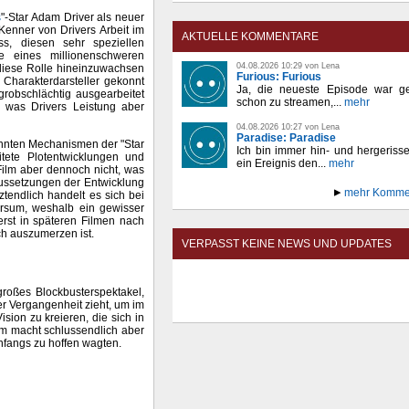
s
"-Star Adam Driver als neuer
Kenner von Drivers Arbeit im
AKTUELLE KOMMENTARE
, diesen sehr speziellen
e eines millionenschweren
04.08.2026 10:29 von Lena
 diese Rolle hineinzuwachsen
Furious: Furious
Charakterdarsteller gekonnt
Ja, die neueste Episode war ge
grobschlächtig ausgearbeitet
schon zu streamen,...
mehr
g, was Drivers Leistung aber
04.08.2026 10:27 von Lena
Paradise: Paradise
nnten Mechanismen der "Star
Ich bin immer hin- und hergeriss
tete Plotentwicklungen und
ein Ereignis den...
mehr
Film aber dennoch nicht, was
ussetzungen der Entwicklung
mehr Komme
tendlich handelt es sich bei
ersum, weshalb ein gewisser
 erst in späteren Filmen nach
ch auszumerzen ist.
VERPASST KEINE NEWS UND UPDATES
roßes Blockbusterspektakel,
er Vergangenheit zieht, um im
ion zu kreieren, die sich in
lm macht schlussendlich aber
anfangs zu hoffen wagten.