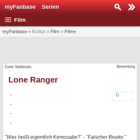
myFanbase
Serien
Serie suchen...
Film
Home
SERIEN
myFanbase
» Kultur »
Film
»
Filme
Serien
Kolumnen
Gore Verbinski
Bewertung
Interviews
Lone Ranger
Veranstaltungen
KULTUR
0
Specials
SERVICE
Gewinnspiele
Forum
"Was heißt eigentlich Kemosabe?" - "Falscher Bruder."