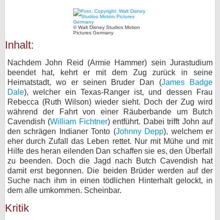
bei X
© Walt Disney Studios Motion
Pictures Germany
bei Facebook
Inhalt:
Nachdem John Reid (Armie Hammer) sein Jurastudium
Kontakt
beendet hat, kehrt er mit dem Zug zurück in seine
Heimatstadt, wo er seinen Bruder Dan (
James Badge
Nutzungsbedingungen
Dale
), welcher ein Texas-Ranger ist, und dessen Frau
Rebecca (Ruth Wilson) wieder sieht. Doch der Zug wird
Datenschutz
während der Fahrt von einer Räuberbande um Butch
Cavendish (
William Fichtner
) entführt. Dabei trifft John auf
Cookie-Einstellungen
den schrägen Indianer Tonto (
Johnny Depp
), welchem er
eher durch Zufall das Leben rettet. Nur mit Mühe und mit
Hilfe des heran eilenden Dan schaffen sie es, den Überfall
Impressum
zu beenden. Doch die Jagd nach Butch Cavendish hat
Desktop-Ansicht
damit erst begonnen. Die beiden Brüder werden auf der
myFanbase
Suche nach ihm in einen tödlichen Hinterhalt gelockt, in
dem alle umkommen. Scheinbar.
Kritik