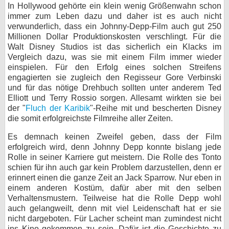
In Hollywood gehörte ein klein wenig Größenwahn schon
immer zum Leben dazu und daher ist es auch nicht
verwunderlich, dass ein Johnny-Depp-Film auch gut 250
Millionen Dollar Produktionskosten verschlingt. Für die
Walt Disney Studios ist das sicherlich ein Klacks im
Vergleich dazu, was sie mit einem Film immer wieder
einspielen. Für den Erfolg eines solchen Streifens
engagierten sie zugleich den Regisseur Gore Verbinski
und für das nötige Drehbuch sollten unter anderem Ted
Elliott und Terry Rossio sorgen. Allesamt wirkten sie bei
der "
Fluch der Karibik
"-Reihe mit und bescherten Disney
die somit erfolgreichste Filmreihe aller Zeiten.
Es demnach keinen Zweifel geben, dass der Film
erfolgreich wird, denn Johnny Depp konnte bislang jede
Rolle in seiner Karriere gut meistern. Die Rolle des Tonto
schien für ihn auch gar kein Problem darzustellen, denn er
erinnert einen die ganze Zeit an Jack Sparrow. Nur eben in
einem anderen Kostüm, dafür aber mit den selben
Verhaltensmustern. Teilweise hat die Rolle Depp wohl
auch gelangweilt, denn mit viel Leidenschaft hat er sie
nicht dargeboten. Für Lacher scheint man zumindest nicht
ins Kino gekommen zu sein. Dafür ist die Geschichte zu