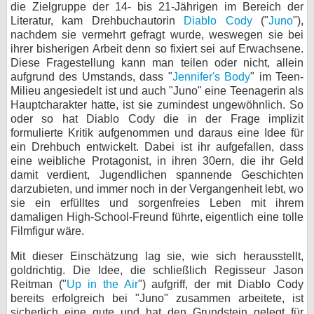
die Zielgruppe der 14- bis 21-Jährigen im Bereich der
Literatur, kam Drehbuchautorin
Diablo Cody
("
Juno
"),
nachdem sie vermehrt gefragt wurde, weswegen sie bei
ihrer bisherigen Arbeit denn so fixiert sei auf Erwachsene.
Diese Fragestellung kann man teilen oder nicht, allein
aufgrund des Umstands, dass "
Jennifer's Body
" im Teen-
Milieu angesiedelt ist und auch "Juno" eine Teenagerin als
Hauptcharakter hatte, ist sie zumindest ungewöhnlich. So
oder so hat Diablo Cody die in der Frage implizit
formulierte Kritik aufgenommen und daraus eine Idee für
ein Drehbuch entwickelt. Dabei ist ihr aufgefallen, dass
eine weibliche Protagonist, in ihren 30ern, die ihr Geld
damit verdient, Jugendlichen spannende Geschichten
darzubieten, und immer noch in der Vergangenheit lebt, wo
sie ein erfülltes und sorgenfreies Leben mit ihrem
damaligen High-School-Freund führte, eigentlich eine tolle
Filmfigur wäre.
Mit dieser Einschätzung lag sie, wie sich herausstellt,
goldrichtig. Die Idee, die schließlich Regisseur Jason
Reitman ("
Up in the Air
") aufgriff, der mit Diablo Cody
bereits erfolgreich bei "Juno" zusammen arbeitete, ist
sicherlich eine gute und hat den Grundstein gelegt für