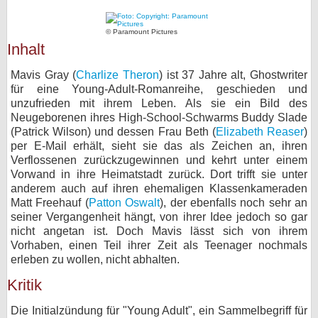
bei X
© Paramount Pictures
Inhalt
bei Facebook
Mavis Gray (
Charlize Theron
) ist 37 Jahre alt, Ghostwriter
für eine Young-Adult-Romanreihe, geschieden und
Kontakt
unzufrieden mit ihrem Leben. Als sie ein Bild des
Neugeborenen ihres High-School-Schwarms Buddy Slade
Nutzungsbedingungen
(Patrick Wilson) und dessen Frau Beth (
Elizabeth Reaser
)
per E-Mail erhält, sieht sie das als Zeichen an, ihren
Datenschutz
Verflossenen zurückzugewinnen und kehrt unter einem
Vorwand in ihre Heimatstadt zurück. Dort trifft sie unter
Cookie-Einstellungen
anderem auch auf ihren ehemaligen Klassenkameraden
Matt Freehauf (
Patton Oswalt
), der ebenfalls noch sehr an
seiner Vergangenheit hängt, von ihrer Idee jedoch so gar
Impressum
nicht angetan ist. Doch Mavis lässt sich von ihrem
Desktop-Ansicht
Vorhaben, einen Teil ihrer Zeit als Teenager nochmals
erleben zu wollen, nicht abhalten.
myFanbase
Kritik
Die Initialzündung für "Young Adult", ein Sammelbegriff für