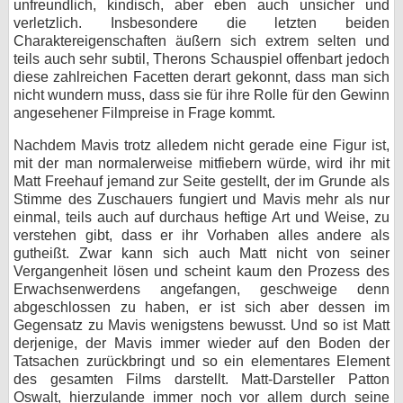
unfreundlich, kindisch, aber eben auch unsicher und
verletzlich. Insbesondere die letzten beiden
Charaktereigenschaften äußern sich extrem selten und
teils auch sehr subtil, Therons Schauspiel offenbart jedoch
diese zahlreichen Facetten derart gekonnt, dass man sich
nicht wundern muss, dass sie für ihre Rolle für den Gewinn
angesehener Filmpreise in Frage kommt.
Nachdem Mavis trotz alledem nicht gerade eine Figur ist,
mit der man normalerweise mitfiebern würde, wird ihr mit
Matt Freehauf jemand zur Seite gestellt, der im Grunde als
Stimme des Zuschauers fungiert und Mavis mehr als nur
einmal, teils auch auf durchaus heftige Art und Weise, zu
verstehen gibt, dass er ihr Vorhaben alles andere als
gutheißt. Zwar kann sich auch Matt nicht von seiner
Vergangenheit lösen und scheint kaum den Prozess des
Erwachsenwerdens angefangen, geschweige denn
abgeschlossen zu haben, er ist sich aber dessen im
Gegensatz zu Mavis wenigstens bewusst. Und so ist Matt
derjenige, der Mavis immer wieder auf den Boden der
Tatsachen zurückbringt und so ein elementares Element
des gesamten Films darstellt. Matt-Darsteller Patton
Oswalt, hierzulande immer noch vor allem durch seine