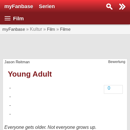
myFanbase
Serien
Serie suchen...
Film
Home
SERIEN
myFanbase
» Kultur »
Film
»
Filme
Serien
Kolumnen
Jason Reitman
Bewertung
Interviews
Young Adult
Veranstaltungen
KULTUR
0
Specials
SERVICE
Gewinnspiele
Forum
Everyone gets older. Not everyone grows up.