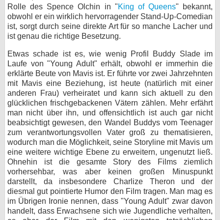
Rolle des Spence Olchin in "
King of Queens
" bekannt,
obwohl er ein wirklich hervorragender Stand-Up-Comedian
ist, sorgt durch seine direkte Art für so manche Lacher und
ist genau die richtige Besetzung.
Etwas schade ist es, wie wenig Profil Buddy Slade im
Laufe von "Young Adult" erhält, obwohl er immerhin die
erklärte Beute von Mavis ist. Er führte vor zwei Jahrzehnten
mit Mavis eine Beziehung, ist heute (natürlich mit einer
anderen Frau) verheiratet und kann sich aktuell zu den
glücklichen frischgebackenen Vätern zählen. Mehr erfährt
man nicht über ihn, und offensichtlich ist auch gar nicht
beabsichtigt gewesen, den Wandel Buddys vom Teenager
zum verantwortungsvollen Vater groß zu thematisieren,
wodurch man die Möglichkeit, seine Storyline mit Mavis um
eine weitere wichtige Ebene zu erweitern, ungenutzt ließ.
Ohnehin ist die gesamte Story des Films ziemlich
vorhersehbar, was aber keinen großen Minuspunkt
darstellt, da insbesondere Charlize Theron und der
diesmal gut pointierte Humor den Film tragen. Man mag es
im Übrigen Ironie nennen, dass "Young Adult" zwar davon
handelt, dass Erwachsene sich wie Jugendliche verhalten,