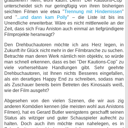
gratulieren? Nein, wohl kaum. Denn "Der Kautions-Cop"
unterscheidet sich nur geringfügig von ihren bisherigen
seichten Filmen wie etwa "
Trennung mit Hindernissen
"
und "
...und dann kam Polly
" – die Liste ist bis ins
Unendliche erweiterbar. Wäre es nicht mittlerweile an der
Zeit, dass sich Frau Aniston auch einmal an tiefgründigere
Filmprojekte heranwagt?
Den Drehbuchautoren möchte ich ans Herz legen, in
Zukunft ihr Glück nicht mehr in der Filmbranche zu suchen.
Betrachte man deren Werk nämlich rein objektiv, so würde
man schnell erkennen, dass es bei "Der Kautions-Cop" zu
viele vorhersehbare Handlungen gibt. Sehr geehrte
Drehbuchautoren, ist Ihnen nichts Besseres eingefallen,
als ein derartiges Happy End zu schreiben, sodass man
als Zuschauer bereits beim Betreten des Kinosaals weiß,
wie der Film ausgeht?
Abgesehen von den vielen Szenen, die wir aus zig
anderen Komödien kennen (die meisten wohl aus Anistons
Filmen), hat es Gerard Butler wenigstens geschafft seinen
Status als witziger und guter Schauspieler aufrecht zu
halten. Doch auch ihm möchte man nahelegen, es in