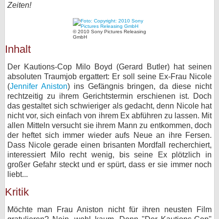
Zeiten!
bei X
© 2010 Sony Pictures Releasing
bei Facebook
GmbH
Inhalt
Kontakt
Der Kautions-Cop Milo Boyd (Gerard Butler) hat seinen
absoluten Traumjob ergattert: Er soll seine Ex-Frau Nicole
(
Jennifer Aniston
) ins Gefängnis bringen, da diese nicht
Nutzungsbedingungen
rechtzeitig zu ihrem Gerichtstermin erschienen ist. Doch
das gestaltet sich schwieriger als gedacht, denn Nicole hat
Datenschutz
nicht vor, sich einfach von ihrem Ex abführen zu lassen. Mit
allen Mitteln versucht sie ihrem Mann zu entkommen, doch
Cookie-Einstellungen
der heftet sich immer wieder aufs Neue an ihre Fersen.
Dass Nicole gerade einen brisanten Mordfall recherchiert,
Impressum
interessiert Milo recht wenig, bis seine Ex plötzlich in
großer Gefahr steckt und er spürt, dass er sie immer noch
Desktop-Ansicht
liebt...
myFanbase
Kritik
Möchte man Frau Aniston nicht für ihren neusten Film