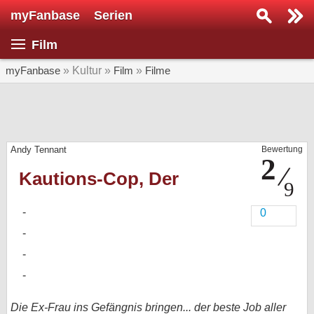
myFanbase
Serien
Serie suchen...
Film
Home
SERIEN
myFanbase
» Kultur »
Film
»
Filme
Serien
Kolumnen
Andy Tennant
Bewertung
Interviews
Kautions-Cop, Der
Veranstaltungen
KULTUR
0
Specials
SERVICE
Gewinnspiele
Forum
Die Ex-Frau ins Gefängnis bringen... der beste Job aller