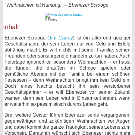
"Weihnachten ist Humbug." – Ebenezer Scrooge
bei X
© Disney
bei Facebook
Inhalt
Ebenezer Scrooge (
Jim Carrey
) ist ein alter und geiziger
Kontakt
Geschäftsmann, der sein Leben nur von Geld und Erfolg
abhängig macht. Er will nichts mit seiner Familie, seinen
Nutzungsbedingungen
Freunden oder sonst irgendjemandem zu tun haben. Auch
Feiertage ignoriert er, besonders Weihnachten – er hasst
Datenschutz
die Kinder, die draußen im Schnee spielen oder
gemütliche Abende mit der Familie bei einem schönen
Cookie-Einstellungen
Festessen – denn Weihnachten bringt ihm kein Geld ein.
Doch eines Nachts besucht ihn sein verstorbener
Geschäftspartner – er will Ebenezer vor seiner Zukunft
Impressum
warnen, denn sein Leben wird in Einsamkeit enden, wenn
Desktop-Ansicht
er weiterhin so pessimistisch durchs Leben geht.
myFanbase
Drei weitere Geister führen Ebenezer seine vergangenen,
gegenwärtigen und zukünftigen Weihnachten vor Augen
und dabei kommt die ganze Traurigkeit seines Lebens zum
Vorschein. Daraufhin wünscht sich Ebenezer nichts mehr