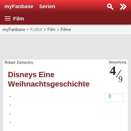
myFanbase
Serien
Serie suchen...
Film
Home
SERIEN
myFanbase
» Kultur »
Film
»
Filme
Serien
Kolumnen
Robert Zemeckis
Bewertung
Interviews
Disneys Eine
Veranstaltungen
Weihnachtsgeschichte
KULTUR
Specials
0
SERVICE
Gewinnspiele
Forum