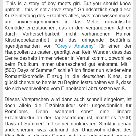
"This is a story of boy meets girl. But you should know
upfront – this is not a love story." Grundsätzlich sagt diese
Kurzeinleitung des Erzählers alles, was man wissen muss,
um unvoreingenommen in das Metier romantische
Komödie einzutauchen, das in den vergangenen Jahren
durch Vorhersehbarkeit, nicht vorhandenen Humor,
Klischeebeladenheit und das dringende Bedürfnis,
irgendjemanden von "
Grey's Anatomy
" für einen der
Hauptrollen zu casten, geprägt war. Kein Wunder, dass das
Genre deshalb immer wieder in Verruf kommt, obwohl es
beim Publikum immer überraschend gut ankommt. Mit "
(500) Days of Summer" schließlich findet nun wieder eine
Romantikkomödie Einzug in die deutschen Kinos, die
glücklicherweise bereits zu Beginn festzuhalten weiß, dass
sie sich wohlwollend vom Einheitsbrei abzusetzen weiß.
Dieses Versprechen wird dann auch schnell eingelöst, ist
doch allein die Erzählstruktur sehr ungewöhnlich für
RomComs. Denn während sonst eine lineare
Erzählstruktur an der Tagesordnung ist, macht es "(500)
Days of Summer" mit seiner nonlinearen Struktur genau
andersherum, was aufgrund der Ungewöhnlichkeit des
Stilmittels in diesem Genre nicht nur erfrischend anders,