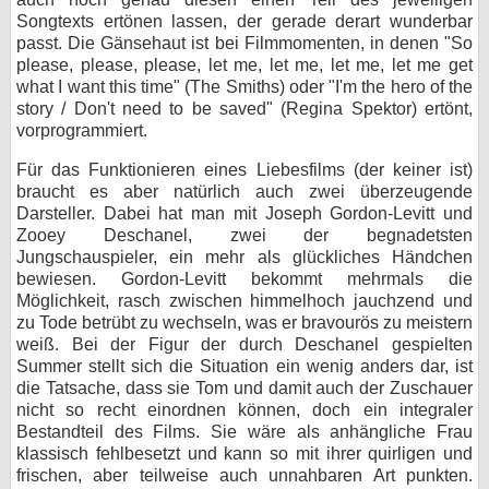
Songtexts ertönen lassen, der gerade derart wunderbar
passt. Die Gänsehaut ist bei Filmmomenten, in denen "So
please, please, please, let me, let me, let me, let me get
what I want this time" (The Smiths) oder "I'm the hero of the
story / Don't need to be saved" (Regina Spektor) ertönt,
vorprogrammiert.
Für das Funktionieren eines Liebesfilms (der keiner ist)
braucht es aber natürlich auch zwei überzeugende
Darsteller. Dabei hat man mit Joseph Gordon-Levitt und
Zooey Deschanel, zwei der begnadetsten
Jungschauspieler, ein mehr als glückliches Händchen
bewiesen. Gordon-Levitt bekommt mehrmals die
Möglichkeit, rasch zwischen himmelhoch jauchzend und
zu Tode betrübt zu wechseln, was er bravourös zu meistern
weiß. Bei der Figur der durch Deschanel gespielten
Summer stellt sich die Situation ein wenig anders dar, ist
die Tatsache, dass sie Tom und damit auch der Zuschauer
nicht so recht einordnen können, doch ein integraler
Bestandteil des Films. Sie wäre als anhängliche Frau
klassisch fehlbesetzt und kann so mit ihrer quirligen und
frischen, aber teilweise auch unnahbaren Art punkten.