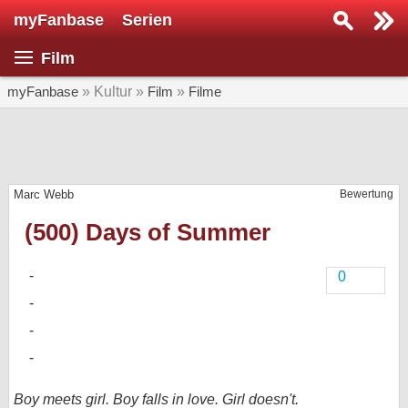
myFanbase
Serien
Serie suchen...
Film
Home
SERIEN
myFanbase
» Kultur »
Film
»
Filme
Serien
Kolumnen
Marc Webb
Bewertung
Interviews
(500) Days of Summer
Veranstaltungen
KULTUR
0
Specials
SERVICE
Gewinnspiele
Forum
Boy meets girl. Boy falls in love. Girl doesn't.