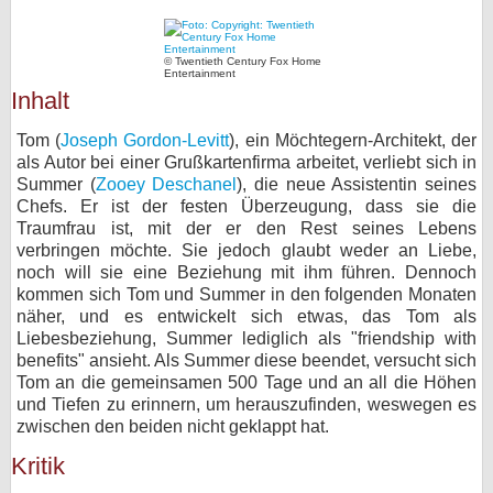
bei X
© Twentieth Century Fox Home
Entertainment
bei Facebook
Inhalt
Tom (
Joseph Gordon-Levitt
), ein Möchtegern-Architekt, der
Kontakt
als Autor bei einer Grußkartenfirma arbeitet, verliebt sich in
Summer (
Zooey Deschanel
), die neue Assistentin seines
Nutzungsbedingungen
Chefs. Er ist der festen Überzeugung, dass sie die
Traumfrau ist, mit der er den Rest seines Lebens
Datenschutz
verbringen möchte. Sie jedoch glaubt weder an Liebe,
noch will sie eine Beziehung mit ihm führen. Dennoch
Cookie-Einstellungen
kommen sich Tom und Summer in den folgenden Monaten
näher, und es entwickelt sich etwas, das Tom als
Liebesbeziehung, Summer lediglich als "friendship with
Impressum
benefits" ansieht. Als Summer diese beendet, versucht sich
Desktop-Ansicht
Tom an die gemeinsamen 500 Tage und an all die Höhen
myFanbase
und Tiefen zu erinnern, um herauszufinden, weswegen es
zwischen den beiden nicht geklappt hat.
Kritik