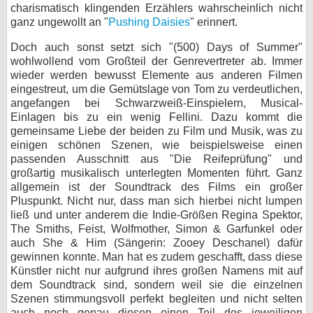
charismatisch klingenden Erzählers wahrscheinlich nicht
ganz ungewollt an "
Pushing Daisies
" erinnert.
Doch auch sonst setzt sich "(500) Days of Summer"
wohlwollend vom Großteil der Genrevertreter ab. Immer
wieder werden bewusst Elemente aus anderen Filmen
eingestreut, um die Gemütslage von Tom zu verdeutlichen,
angefangen bei Schwarzweiß-Einspielern, Musical-
Einlagen bis zu ein wenig Fellini. Dazu kommt die
gemeinsame Liebe der beiden zu Film und Musik, was zu
einigen schönen Szenen, wie beispielsweise einen
passenden Ausschnitt aus "Die Reifeprüfung" und
großartig musikalisch unterlegten Momenten führt. Ganz
allgemein ist der Soundtrack des Films ein großer
Pluspunkt. Nicht nur, dass man sich hierbei nicht lumpen
ließ und unter anderem die Indie-Größen Regina Spektor,
The Smiths, Feist, Wolfmother, Simon & Garfunkel oder
auch She & Him (Sängerin: Zooey Deschanel) dafür
gewinnen konnte. Man hat es zudem geschafft, dass diese
Künstler nicht nur aufgrund ihres großen Namens mit auf
dem Soundtrack sind, sondern weil sie die einzelnen
Szenen stimmungsvoll perfekt begleiten und nicht selten
auch noch genau diesen einen Teil des jeweiligen