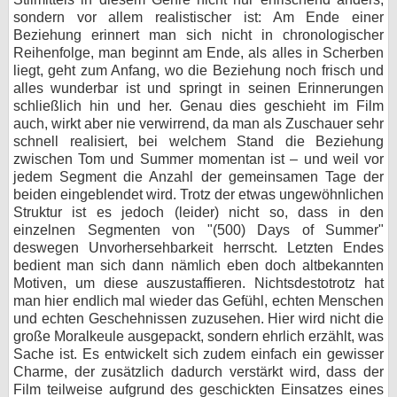
sondern vor allem realistischer ist: Am Ende einer
Beziehung erinnert man sich nicht in chronologischer
Reihenfolge, man beginnt am Ende, als alles in Scherben
liegt, geht zum Anfang, wo die Beziehung noch frisch und
alles wunderbar ist und springt in seinen Erinnerungen
schließlich hin und her. Genau dies geschieht im Film
auch, wirkt aber nie verwirrend, da man als Zuschauer sehr
schnell realisiert, bei welchem Stand die Beziehung
zwischen Tom und Summer momentan ist – und weil vor
jedem Segment die Anzahl der gemeinsamen Tage der
beiden eingeblendet wird. Trotz der etwas ungewöhnlichen
Struktur ist es jedoch (leider) nicht so, dass in den
einzelnen Segmenten von "(500) Days of Summer"
deswegen Unvorhersehbarkeit herrscht. Letzten Endes
bedient man sich dann nämlich eben doch altbekannten
Motiven, um diese auszustaffieren. Nichtsdestotrotz hat
man hier endlich mal wieder das Gefühl, echten Menschen
und echten Geschehnissen zuzusehen. Hier wird nicht die
große Moralkeule ausgepackt, sondern ehrlich erzählt, was
Sache ist. Es entwickelt sich zudem einfach ein gewisser
Charme, der zusätzlich dadurch verstärkt wird, dass der
Film teilweise aufgrund des geschickten Einsatzes eines