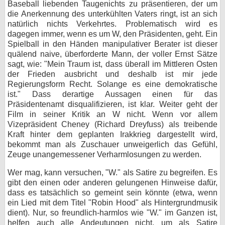
Baseball liebenden Taugenichts zu präsentieren, der um
die Anerkennung des unterkühlten Vaters ringt, ist an sich
natürlich nichts Verkehrtes. Problematisch wird es
dagegen immer, wenn es um W, den Präsidenten, geht. Ein
Spielball in den Händen manipulativer Berater ist dieser
quälend naive, überforderte Mann, der voller Ernst Sätze
sagt, wie: "Mein Traum ist, dass überall im Mittleren Osten
der Frieden ausbricht und deshalb ist mir jede
Regierungsform Recht. Solange es eine demokratische
ist." Dass derartige Aussagen einen für das
Präsidentenamt disqualifizieren, ist klar. Weiter geht der
Film in seiner Kritik an W nicht. Wenn vor allem
Vizepräsident Cheney (Richard Dreyfuss) als treibende
Kraft hinter dem geplanten Irakkrieg dargestellt wird,
bekommt man als Zuschauer unweigerlich das Gefühl,
Zeuge unangemessener Verharmlosungen zu werden.
Wer mag, kann versuchen, "W." als Satire zu begreifen. Es
gibt den einen oder anderen gelungenen Hinweise dafür,
dass es tatsächlich so gemeint sein könnte (etwa, wenn
ein Lied mit dem Titel "Robin Hood" als Hintergrundmusik
dient). Nur, so freundlich-harmlos wie "W." im Ganzen ist,
helfen auch alle Andeutungen nicht, um als Satire