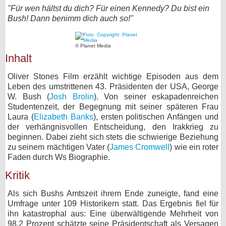
"Für wen hältst du dich? Für einen Kennedy? Du bist ein
bei X
Bush! Dann benimm dich auch so!"
bei Facebook
© Planet Media
Inhalt
Kontakt
Oliver Stones Film erzählt wichtige Episoden aus dem
Leben des umstrittenen 43. Präsidenten der USA, George
Nutzungsbedingungen
W. Bush (
Josh Brolin
). Von seiner eskapadenreichen
Studentenzeit, der Begegnung mit seiner späteren Frau
Datenschutz
Laura (
Elizabeth Banks
), ersten politischen Anfängen und
der verhängnisvollen Entscheidung, den Irakkrieg zu
Cookie-Einstellungen
beginnen. Dabei zieht sich stets die schwierige Beziehung
zu seinem mächtigen Vater (
James Cromwell
) wie ein roter
Impressum
Faden durch Ws Biographie.
Desktop-Ansicht
Kritik
myFanbase
Als sich Bushs Amtszeit ihrem Ende zuneigte, fand eine
Umfrage unter 109 Historikern statt. Das Ergebnis fiel für
ihn katastrophal aus: Eine überwältigende Mehrheit von
98,2 Prozent schätzte seine Präsidentschaft als Versagen