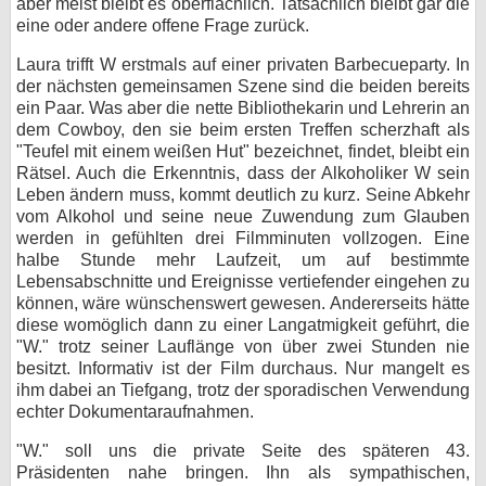
aber meist bleibt es oberflächlich. Tatsächlich bleibt gar die
eine oder andere offene Frage zurück.
Laura trifft W erstmals auf einer privaten Barbecueparty. In
der nächsten gemeinsamen Szene sind die beiden bereits
ein Paar. Was aber die nette Bibliothekarin und Lehrerin an
dem Cowboy, den sie beim ersten Treffen scherzhaft als
"Teufel mit einem weißen Hut" bezeichnet, findet, bleibt ein
Rätsel. Auch die Erkenntnis, dass der Alkoholiker W sein
Leben ändern muss, kommt deutlich zu kurz. Seine Abkehr
vom Alkohol und seine neue Zuwendung zum Glauben
werden in gefühlten drei Filmminuten vollzogen. Eine
halbe Stunde mehr Laufzeit, um auf bestimmte
Lebensabschnitte und Ereignisse vertiefender eingehen zu
können, wäre wünschenswert gewesen. Andererseits hätte
diese womöglich dann zu einer Langatmigkeit geführt, die
"W." trotz seiner Lauflänge von über zwei Stunden nie
besitzt. Informativ ist der Film durchaus. Nur mangelt es
ihm dabei an Tiefgang, trotz der sporadischen Verwendung
echter Dokumentaraufnahmen.
"W." soll uns die private Seite des späteren 43.
Präsidenten nahe bringen. Ihn als sympathischen,