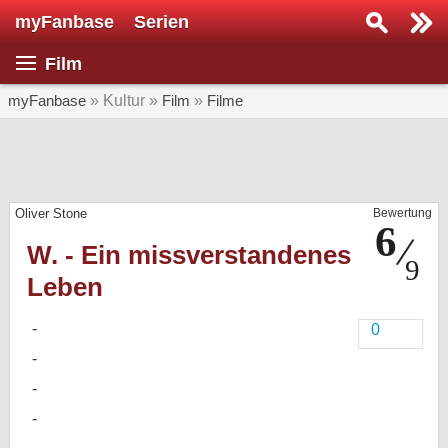
myFanbase
Serien
Serie suchen...
Film
Home
SERIEN
myFanbase
» Kultur »
Film
»
Filme
Serien
Kolumnen
Oliver Stone
Bewertung
Interviews
W. - Ein missverstandenes
Veranstaltungen
Leben
KULTUR
Specials
0
SERVICE
Gewinnspiele
Forum