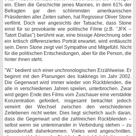
ein. Eben die Geschichte jenes Mannes, in dem 61% der
Befragten gar den schlimmsten amerikanischen
Präsidenten aller Zeiten sahen, hat Regisseur Oliver Stone
verfilmt. Doch wer angesichts der Tatsache, dass Stone
einst für so provokante wie politische Filme (z.B. "JFK –
Tatort Dallas") berühmt war, eine bissige Abrechnung oder
ein kritisch differenziertes Porträt erwartet, wird enttäuscht
sein. Denn Stone zeigt viel Sympathie und Mitgefühl. Nicht
für die politischen Entscheidungen, aber für die Person, die
hinter ihnen steht.
"W." bedient sich einer unchronologischen Erzählweise. Er
beginnt mit den Planungen des Irakkriegs im Jahr 2002.
Die Gegenwart wird immer wieder von Rückblenden, die
alle in verschiedenen Jahren spielen, unterbrochen. Zwar
wird gegen Ende des Films vom Zuschauer eine verstärkte
Konzentration gefordert, insgesamt betrachtet jedoch
verwirrt der Wechsel zwischen den verschiedenen
Zeitebenen nicht weiter. Dies liegt sicherlich auch daran,
dass die Gegenwart und die zahlreichen Rückblenden –
selbst wenn sie untereinander in Verbindung stehen – zu
episodenhaft daherkommen. Vieles wird angeschnitten,