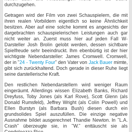
durchzugehen.
Getragen wird der Film von zwei Schauspielern, die mit
ihren realen Vorbildern eigentlich so keine Ähnlichkeit
besitzen. Aber auf eine solche kommt es angesichts der
dargebrachten schauspielerischen Leistungen auch gar
nicht weiter an. Zuerst muss hier auf jeden Fall W-
Darsteller Josh Brolin gelobt werden, dessen sichtbare
Spielfreude sehr beeindruckt. Ihm ebenbürtig ist der hier
wichtigste Nebendarsteller: James Cromwell. Cromwell,
der in "
24 - Twenty Four
" den Vater von
Jack Bauer
mimte,
gibt sich zurückhaltend. Doch gerade in dieser Ruhe liegt
seine darstellerische Kraft.
Den restlichen Nebendarstellern wird weniger Raum
eingeräumt. Allerdings wissen Elizabeth Banks, Richard
Dreyfuss, Toby Jones (als Karl Rove), Scott Glenn (als
Donald Rumsfeld), Jeffrey Wright (als Colin Powell) und
Ellen Burstyn (als Barbara Bush) diesen durch ein
grundsolides Spiel auszufüllen. Die einzige negative
Ausnahme bildet ausgerechnet Thandie Newton. In "L.A.
Crash" überzeugte sie, in "W." enttäuscht sie als
Condoleezza Rice.