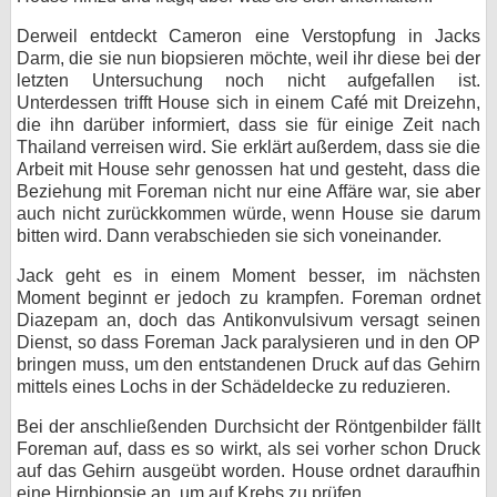
Derweil entdeckt Cameron eine Verstopfung in Jacks
Darm, die sie nun biopsieren möchte, weil ihr diese bei der
letzten Untersuchung noch nicht aufgefallen ist.
Unterdessen trifft House sich in einem Café mit Dreizehn,
die ihn darüber informiert, dass sie für einige Zeit nach
Thailand verreisen wird. Sie erklärt außerdem, dass sie die
Arbeit mit House sehr genossen hat und gesteht, dass die
Beziehung mit Foreman nicht nur eine Affäre war, sie aber
auch nicht zurückkommen würde, wenn House sie darum
bitten wird. Dann verabschieden sie sich voneinander.
Jack geht es in einem Moment besser, im nächsten
Moment beginnt er jedoch zu krampfen. Foreman ordnet
Diazepam an, doch das Antikonvulsivum versagt seinen
Dienst, so dass Foreman Jack paralysieren und in den OP
bringen muss, um den entstandenen Druck auf das Gehirn
mittels eines Lochs in der Schädeldecke zu reduzieren.
Bei der anschließenden Durchsicht der Röntgenbilder fällt
Foreman auf, dass es so wirkt, als sei vorher schon Druck
auf das Gehirn ausgeübt worden. House ordnet daraufhin
eine Hirnbiopsie an, um auf Krebs zu prüfen.