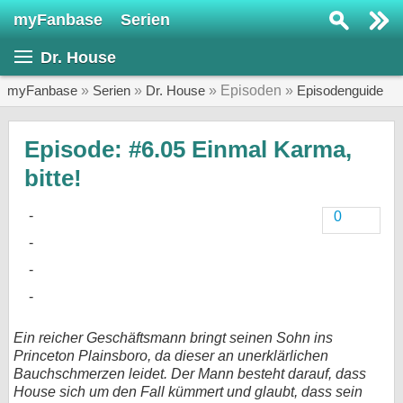
myFanbase
Serien
Serie suchen...
Dr. House
Home
SERIEN
myFanbase
»
Serien
»
Dr. House
» Episoden »
Episodenguide
Serien
Episode: #6.05 Einmal Karma,
Kolumnen
bitte!
Interviews
0
Veranstaltungen
KULTUR
Specials
SERVICE
Ein reicher Geschäftsmann bringt seinen Sohn ins
Gewinnspiele
Princeton Plainsboro, da dieser an unerklärlichen
Bauchschmerzen leidet. Der Mann besteht darauf, dass
Forum
House sich um den Fall kümmert und glaubt, dass sein