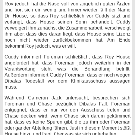
Roy jedoch hat die Nase voll von angeblich guten Ärzten
und hört sich ein wenig um. Immer wieder fällt der Name
Dr. House, so dass Roy schließlich vor Cuddy sitzt und
verlangt, dass House seinen Sohn behandelt. Cuddy
verweigert ihm zunächst die Zusammenarbeit, verschweigt
ihm aber, dass dies daran liegt, dass House seine Lizenz
noch nicht wieder zurückbekommen hat. Am Ende
bekommt Roy jedoch, was er will.
Cuddy informiert Foreman schließlich, dass Roy House
angefordert hat, dass Foreman jedoch weiterhin in der
Verantwortung steht was die Behandlung betrifft.
Außerdem informiert Cuddy Foreman, dass er noch wegen
Dibalas Todesfall vor dem Klinikausschuss aussagen
muss.
Während Cameron Jack untersucht, besprechen sich
Foreman und Chase bezüglich Dibalas Fall. Foreman
entgegnet, dass er nur vor den Ausschuss treten und
Chase decken wird, wenn Chase sich darum gekümmert
hat, dass es keine Spuren gibt, die zu ihm oder Foreman
oder gar der Abteilung führen. Just in diesem Moment stößt
House hinzu und fragt, über was sie sich unterhalten.