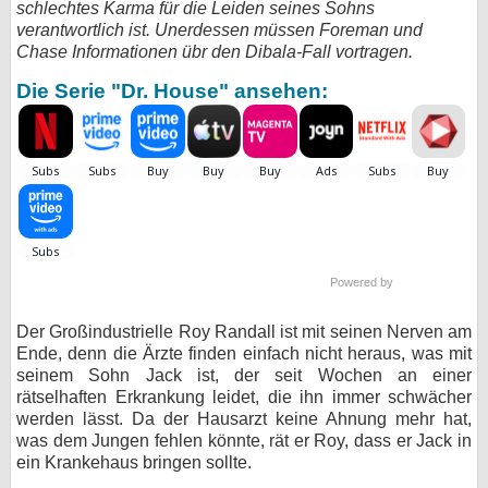
schlechtes Karma für die Leiden seines Sohns
verantwortlich ist. Unerdessen müssen Foreman und
bei X
Chase Informationen übr den Dibala-Fall vortragen.
bei Facebook
Die Serie "Dr. House" ansehen:
Kontakt
Nutzungsbedingungen
Datenschutz
Powered by
Cookie-Einstellungen
Der Großindustrielle Roy Randall ist mit seinen Nerven am
Impressum
Ende, denn die Ärzte finden einfach nicht heraus, was mit
Desktop-Ansicht
seinem Sohn Jack ist, der seit Wochen an einer
rätselhaften Erkrankung leidet, die ihn immer schwächer
myFanbase
werden lässt. Da der Hausarzt keine Ahnung mehr hat,
was dem Jungen fehlen könnte, rät er Roy, dass er Jack in
ein Krankehaus bringen sollte.