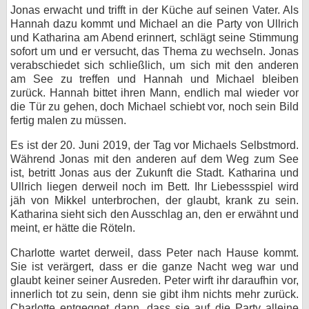
Jonas erwacht und trifft in der Küche auf seinen Vater. Als
bei X
Hannah dazu kommt und Michael an die Party von Ullrich
und Katharina am Abend erinnert, schlägt seine Stimmung
bei Facebook
sofort um und er versucht, das Thema zu wechseln. Jonas
verabschiedet sich schließlich, um sich mit den anderen
am See zu treffen und Hannah und Michael bleiben
zurück. Hannah bittet ihren Mann, endlich mal wieder vor
Kontakt
die Tür zu gehen, doch Michael schiebt vor, noch sein Bild
fertig malen zu müssen.
Nutzungsbedingungen
Es ist der 20. Juni 2019, der Tag vor Michaels Selbstmord.
Datenschutz
Während Jonas mit den anderen auf dem Weg zum See
ist, betritt Jonas aus der Zukunft die Stadt. Katharina und
Cookie-Einstellungen
Ullrich liegen derweil noch im Bett. Ihr Liebessspiel wird
jäh von Mikkel unterbrochen, der glaubt, krank zu sein.
Impressum
Katharina sieht sich den Ausschlag an, den er erwähnt und
meint, er hätte die Röteln.
Desktop-Ansicht
Charlotte wartet derweil, dass Peter nach Hause kommt.
myFanbase
Sie ist verärgert, dass er die ganze Nacht weg war und
glaubt keiner seiner Ausreden. Peter wirft ihr daraufhin vor,
innerlich tot zu sein, denn sie gibt ihm nichts mehr zurück.
Charlotte entgegnet dann, dass sie auf die Party alleine