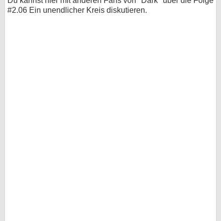
Du kannst hier mit anderen Fans von "Dark" über die Folge
#2.06 Ein unendlicher Kreis diskutieren.