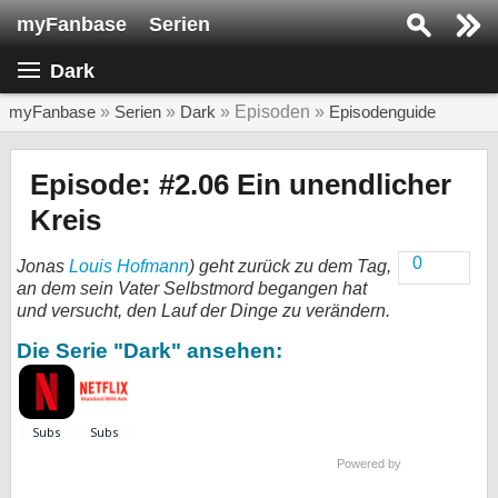
myFanbase
Serien
Serie suchen...
Dark
Home
SERIEN
myFanbase
»
Serien
»
Dark
» Episoden »
Episodenguide
Serien
Episode: #2.06 Ein unendlicher
Kolumnen
Kreis
Interviews
0
Jonas
Louis Hofmann
) geht zurück zu dem Tag,
an dem sein Vater Selbstmord begangen hat
Veranstaltungen
und versucht, den Lauf der Dinge zu verändern.
KULTUR
Die Serie "Dark" ansehen:
Specials
SERVICE
Gewinnspiele
Powered by
Forum