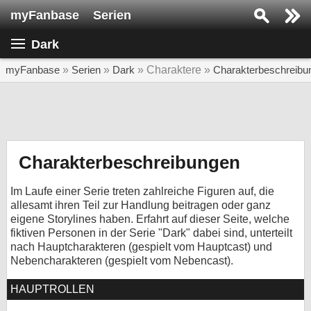
myFanbase
Serien
Serie suchen...
Dark
Home
SERIEN
myFanbase
»
Serien
»
Dark
» Charaktere »
Charakterbeschreibu
Serien
Kolumnen
Interviews
Charakterbeschreibungen
Veranstaltungen
Im Laufe einer Serie treten zahlreiche Figuren auf, die
KULTUR
allesamt ihren Teil zur Handlung beitragen oder ganz
eigene Storylines haben. Erfahrt auf dieser Seite, welche
Specials
fiktiven Personen in der Serie "Dark" dabei sind, unterteilt
nach Hauptcharakteren (gespielt vom Hauptcast) und
SERVICE
Nebencharakteren (gespielt vom Nebencast).
Gewinnspiele
HAUPTROLLEN
Forum