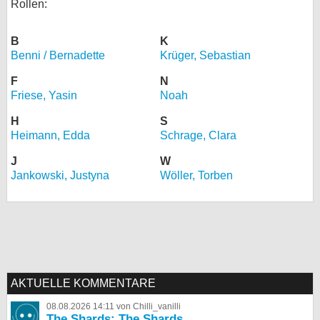
Rollen:
B
K
Benni / Bernadette
Krüger, Sebastian
F
N
Friese, Yasin
Noah
H
S
Heimann, Edda
Schrage, Clara
J
W
Jankowski, Justyna
Wöller, Torben
AKTUELLE KOMMENTARE
08.08.2026 14:11 von Chilli_vanilli
The Shards: The Shards