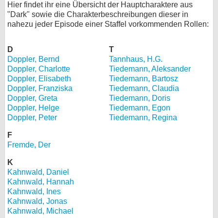
Hier findet ihr eine Übersicht der Hauptcharaktere aus
bei X
"Dark" sowie die Charakterbeschreibungen dieser in
nahezu jeder Episode einer Staffel vorkommenden Rollen:
bei Facebook
D
T
Doppler, Bernd
Tannhaus, H.G.
Kontakt
Doppler, Charlotte
Tiedemann, Aleksander
Doppler, Elisabeth
Tiedemann, Bartosz
Nutzungsbedingungen
Doppler, Franziska
Tiedemann, Claudia
Doppler, Greta
Tiedemann, Doris
Doppler, Helge
Datenschutz
Tiedemann, Egon
Doppler, Peter
Tiedemann, Regina
Cookie-Einstellungen
F
Fremde, Der
Impressum
K
Desktop-Ansicht
Kahnwald, Daniel
myFanbase
Kahnwald, Hannah
Kahnwald, Ines
Kahnwald, Jonas
Kahnwald, Michael