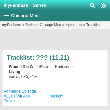
myFanbase
Serien
Serie suchen...
Chicago Med
Home
SERIEN
myFanbase
»
Serien
»
Chicago Med
» Episoden »
Tracklist
Serien
Kolumnen
Interviews
Tracklist: ??? (11.21)
Veranstaltungen
-
When I Die Will I Miss
Endszene
Living
KULTUR
von
Luke Spiller
Specials
SERVICE
Vorherige Episode
Gewinnspiele
#11.01 Wir Alle
Übersicht
Fallen
Forum