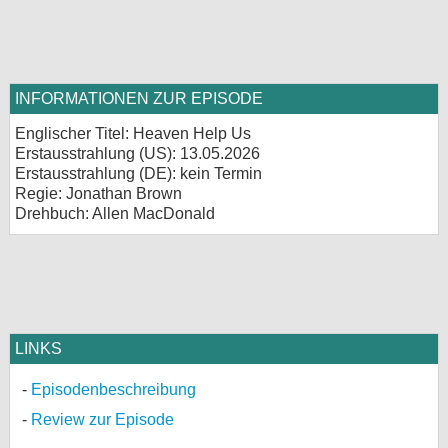
bei X
bei Facebook
INFORMATIONEN ZUR EPISODE
Englischer Titel: Heaven Help Us
Kontakt
Erstausstrahlung (
US
): 13.05.2026
Erstausstrahlung (
DE
): kein Termin
Nutzungsbedingungen
Regie: Jonathan Brown
Drehbuch: Allen MacDonald
Datenschutz
Cookie-Einstellungen
Impressum
Desktop-Ansicht
LINKS
myFanbase
Episodenbeschreibung
Review zur Episode