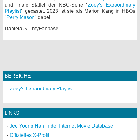
und finale Staffel der NBC-Serie "
Zoey's Extraordinary
bei X
Playlist
" gecastet. 2023 ist sie als Marion Kang in HBOs
"
Perry Mason
" dabei.
bei Facebook
Daniela S. - myFanbase
Kontakt
Nutzungsbedingungen
Datenschutz
BEREICHE
Cookie-Einstellungen
Zoey's Extraordinary Playlist
Impressum
Desktop-Ansicht
LINKS
myFanbase
Jee Young Han in der Internet Movie Database
Offizielles X-Profil