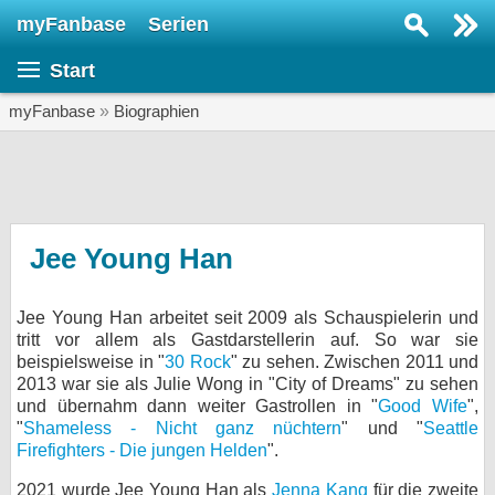
myFanbase
Serien
Serie suchen...
Start
Home
SERIEN
myFanbase
»
Biographien
Serien
Kolumnen
Interviews
Jee Young Han
Veranstaltungen
Jee Young Han arbeitet seit 2009 als Schauspielerin und
KULTUR
tritt vor allem als Gastdarstellerin auf. So war sie
Specials
beispielsweise in "
30 Rock
" zu sehen. Zwischen 2011 und
2013 war sie als Julie Wong in "City of Dreams" zu sehen
SERVICE
und übernahm dann weiter Gastrollen in "
Good Wife
",
"
Shameless - Nicht ganz nüchtern
" und "
Seattle
Gewinnspiele
Firefighters - Die jungen Helden
".
Forum
2021 wurde Jee Young Han als
Jenna Kang
für die zweite