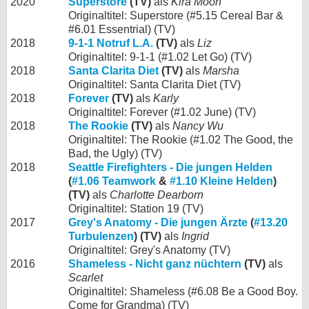
2020
Superstore
(TV)
als
Kira Moon
Originaltitel: Superstore (#5.15 Cereal Bar &
#6.01 Essentrial) (TV)
2018
9-1-1 Notruf L.A.
(TV)
als
Liz
Originaltitel: 9-1-1 (#1.02 Let Go) (TV)
2018
Santa Clarita Diet
(TV)
als
Marsha
Originaltitel: Santa Clarita Diet (TV)
2018
Forever
(TV)
als
Karly
Originaltitel: Forever (#1.02 June) (TV)
2018
The Rookie
(TV)
als
Nancy Wu
Originaltitel: The Rookie (#1.02 The Good, the
Bad, the Ugly) (TV)
2018
Seattle Firefighters - Die jungen Helden
(
#1.06 Teamwork
&
#1.10 Kleine Helden
)
(TV)
als
Charlotte Dearborn
Originaltitel: Station 19 (TV)
2017
Grey's Anatomy - Die jungen Ärzte
(
#13.20
Turbulenzen
) (TV)
als
Ingrid
Originaltitel: Grey's Anatomy (TV)
2016
Shameless - Nicht ganz nüchtern
(TV)
als
Scarlet
Originaltitel: Shameless (#6.08 Be a Good Boy.
Come for Grandma) (TV)