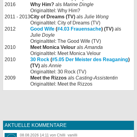
2016
Why Him?
als
Marine Dingle
Originaltitel: Why Him?
2011 - 2013
City of Dreams (TV)
als
Julie Wong
Originaltitel: City of Dreams (TV)
2012
Good Wife
(
#4.03 Frauensache
) (TV)
als
Julie Doyle
Originaltitel: The Good Wife (TV)
2010
Meet Monica Velour
als
Amanda
Originaltitel: Meet Monica Velour
2010
30 Rock
(
#5.05 Der Meister des Reaganing
)
(TV)
als
Annie
Originaltitel: 30 Rock (TV)
2009
Meet the Rizzos
als
Casting-Assistentin
Originaltitel: Meet the Rizzos
AKTUELLE KOMMENTARE
08.08.2026 14:11 von Chilli_vanilli