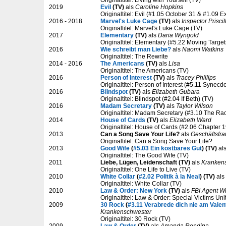
2019
Evil
(TV)
als
Caroline Hopkins
Originaltitel: Evil (#1.05 October 31 & #1.09 E
2016 - 2018
Marvel's Luke Cage
(TV)
als
Inspector Priscil
Originaltitel: Marvel's Luke Cage (TV)
2017
Elementary
(TV)
als
Daria Wyngold
Originaltitel: Elementary (#5.22 Moving Target
2016
Wie schreibt man Liebe?
als
Naomi Watkins
Originaltitel: The Rewrite
2014 - 2016
The Americans
(TV)
als
Lisa
Originaltitel: The Americans (TV)
2016
Person of Interest
(TV)
als
Tracey Phillips
Originaltitel: Person of Interest (#5.11 Synecd
2016
Blindspot
(TV)
als
Elizabeth Gubara
Originaltitel: Blindspot (#2.04 If Beth) (TV)
2016
Madam Secretary
(TV)
als
Taylor Wilson
Originaltitel: Madam Secretary (#3.10 The Ra
2014
House of Cards
(TV)
als
Elizabeth Ward
Originaltitel: House of Cards (#2.06 Chapter 1
2013
Can a Song Save Your Life?
als
Geschäftsfra
Originaltitel: Can a Song Save Your Life?
2013
Good Wife
(
#5.03 Ein kostbares Gut
) (TV)
al
Originaltitel: The Good Wife (TV)
2011
Liebe, Lügen, Leidenschaft (TV)
als
Kranken
Originaltitel: One Life to Live (TV)
2010
White Collar
(
#2.02 Politik à la Neal
) (TV)
als
Originaltitel: White Collar (TV)
2010
Law & Order: New York
(TV)
als
FBI Agent Wi
Originaltitel: Law & Order: Special Victims Un
2009
30 Rock
(
#3.11 Verabrede dich nie am Valen
Krankenschwester
Originaltitel: 30 Rock (TV)
2009
Law & Order
(TV)
als
Amanda Rendina