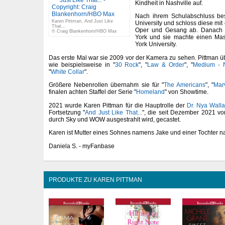
Kindheit in Nashville auf.
Nach ihrem Schulabschluss bes
Karen Pittman, And Just Like
University und schloss diese mit
That...
Oper und Gesang ab. Danach 
© Craig Blankenhorn/HBO Max
York und sie machte einen Mas
York University.
Das erste Mal war sie 2009 vor der Kamera zu sehen. Pittman ü
wie beispielsweise in "
30 Rock
", "
Law & Order
", "
Medium - N
"
White Collar
".
Größere Nebenrollen übernahm sie für "
The Americans
", "
Mar
finalen achten Staffel der Serie "
Homeland
" von Showtime.
2021 wurde Karen Pittman für die Hauptrolle der
Dr. Nya Wall
Fortsetzung "
And Just Like That...
", die seit Dezember 2021 v
durch Sky und WOW ausgestrahlt wird, gecastet.
Karen ist Mutter eines Sohnes namens Jake und einer Tochter 
Daniela S. - myFanbase
PRODUKTE ZU KAREN PITTMAN