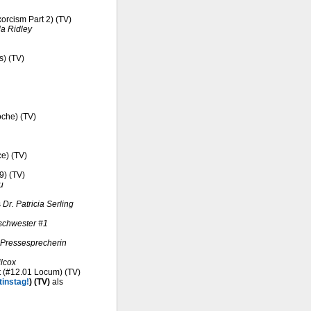
xorcism Part 2) (TV)
la Ridley
s) (TV)
oche) (TV)
ce) (TV)
9) (TV)
u
s
Dr. Patricia Serling
schwester #1
Pressesprecherin
lcox
it (#12.01 Locum) (TV)
tinstag!
) (TV)
als