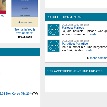
ies
AKTUELLE KOMMENTARE
04.08.2026 10:29 von Lena
Furious: Furious
Trends in Youth
Ja, die neueste Episode war ge
Development:...
schon zu streamen,...
mehr
109,25 EUR
04.08.2026 10:27 von Lena
Paradise: Paradise
Ich bin immer hin- und hergeriss
ein Ereignis den...
mehr
mehr Komme
VERPASST KEINE NEWS UND UPDATES
e
6.02 Der Korse (Nr. 20)
) (TV)