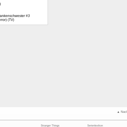
)
ankenschwester #3
rror) (TV)
▲ Nac
Stranger Things
Serienlexikon