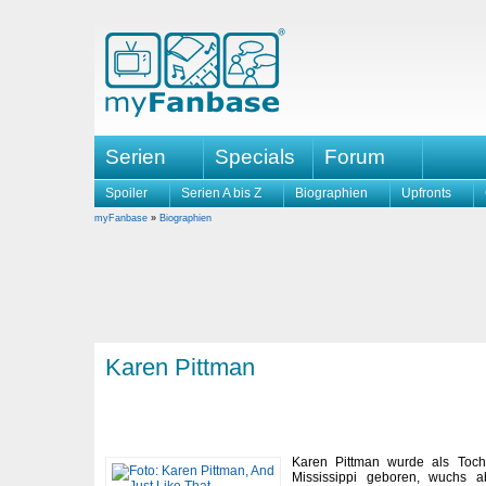
Serien
Specials
Forum
Spoiler
Serien A bis Z
Biographien
Upfronts
myFanbase
»
Biographien
Karen Pittman
Karen Pittman wurde als Tocht
Mississippi geboren, wuchs a