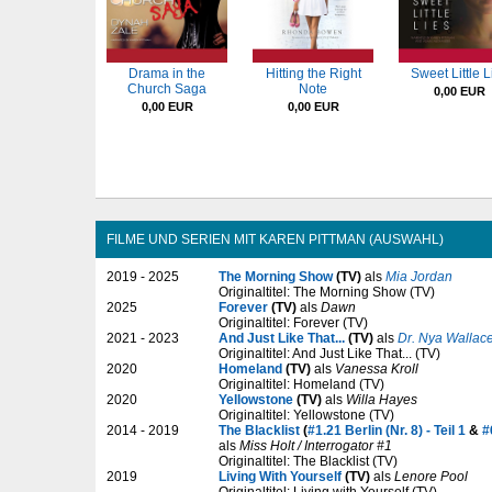
Drama in the
Hitting the Right
Sweet Little L
Church Saga
Note
0,00 EUR
0,00 EUR
0,00 EUR
FILME UND SERIEN MIT KAREN PITTMAN (AUSWAHL)
2019 - 2025
The Morning Show
(TV)
als
Mia Jordan
Originaltitel: The Morning Show (TV)
2025
Forever
(TV)
als
Dawn
Originaltitel: Forever (TV)
2021 - 2023
And Just Like That...
(TV)
als
Dr. Nya Wallac
Originaltitel: And Just Like That... (TV)
2020
Homeland
(TV)
als
Vanessa Kroll
Originaltitel: Homeland (TV)
2020
Yellowstone
(TV)
als
Willa Hayes
Originaltitel: Yellowstone (TV)
2014 - 2019
The Blacklist
(
#1.21 Berlin (Nr. 8) - Teil 1
&
#
als
Miss Holt / Interrogator #1
Originaltitel: The Blacklist (TV)
2019
Living With Yourself
(TV)
als
Lenore Pool
Originaltitel: Living with Yourself (TV)