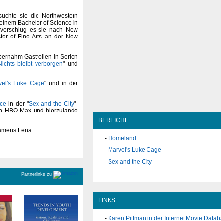
uchte sie die Northwestern
 einem Bachelor of Science in
verschlug es sie nach New
ter of Fine Arts an der New
bernahm Gastrollen in Serien
ichts bleibt verborgen
" und
vel's Luke Cage
" und in der
ace
in der "
Sex and the City
"-
on HBO Max und hierzulande
BEREICHE
namens Lena.
Homeland
Marvel's Luke Cage
Sex and the City
Partnerlinks zu
LINKS
Karen Pittman in der Internet Movie Data