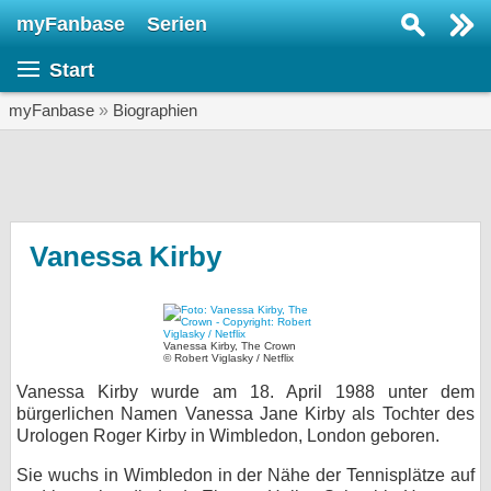
myFanbase
Serien
Serie suchen...
Start
Home
SERIEN
myFanbase
»
Biographien
Serien
Kolumnen
Interviews
Vanessa Kirby
Veranstaltungen
KULTUR
Vanessa Kirby, The Crown
Specials
© Robert Viglasky / Netflix
Vanessa Kirby wurde am 18. April 1988 unter dem
SERVICE
bürgerlichen Namen Vanessa Jane Kirby als Tochter des
Gewinnspiele
Urologen Roger Kirby in Wimbledon, London geboren.
Forum
Sie wuchs in Wimbledon in der Nähe der Tennisplätze auf