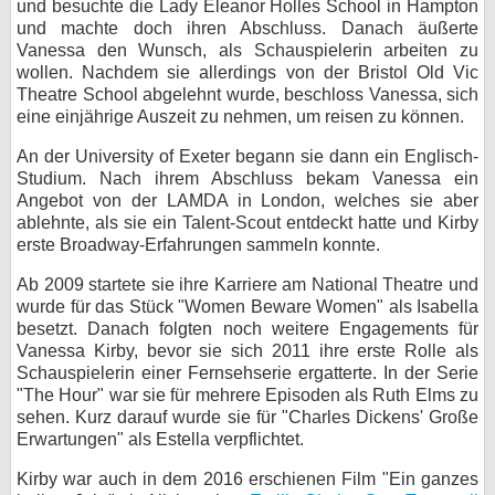
und besuchte die Lady Eleanor Holles School in Hampton
und machte doch ihren Abschluss. Danach äußerte
bei X
Vanessa den Wunsch, als Schauspielerin arbeiten zu
wollen. Nachdem sie allerdings von der Bristol Old Vic
bei Facebook
Theatre School abgelehnt wurde, beschloss Vanessa, sich
eine einjährige Auszeit zu nehmen, um reisen zu können.
Kontakt
An der University of Exeter begann sie dann ein Englisch-
Studium. Nach ihrem Abschluss bekam Vanessa ein
Nutzungsbedingungen
Angebot von der LAMDA in London, welches sie aber
ablehnte, als sie ein Talent-Scout entdeckt hatte und Kirby
erste Broadway-Erfahrungen sammeln konnte.
Datenschutz
Ab 2009 startete sie ihre Karriere am National Theatre und
Cookie-Einstellungen
wurde für das Stück "Women Beware Women" als Isabella
besetzt. Danach folgten noch weitere Engagements für
Impressum
Vanessa Kirby, bevor sie sich 2011 ihre erste Rolle als
Schauspielerin einer Fernsehserie ergatterte. In der Serie
Desktop-Ansicht
"The Hour" war sie für mehrere Episoden als Ruth Elms zu
myFanbase
sehen. Kurz darauf wurde sie für "Charles Dickens' Große
Erwartungen" als Estella verpflichtet.
Kirby war auch in dem 2016 erschienen Film "Ein ganzes