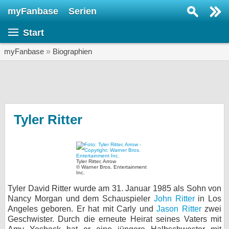
myFanbase
Serien
Serie suchen...
Start
Home
SERIEN
myFanbase
»
Biographien
Serien
Kolumnen
Interviews
Tyler Ritter
Veranstaltungen
KULTUR
Tyler Ritter, Arrow
Specials
© Warner Bros. Entertainment
Inc.
SERVICE
Tyler David Ritter wurde am 31. Januar 1985 als Sohn von
Nancy Morgan und dem Schauspieler
John Ritter
in Los
Gewinnspiele
Angeles geboren. Er hat mit Carly und
Jason Ritter
zwei
Geschwister. Durch die erneute Heirat seines Vaters mit
Forum