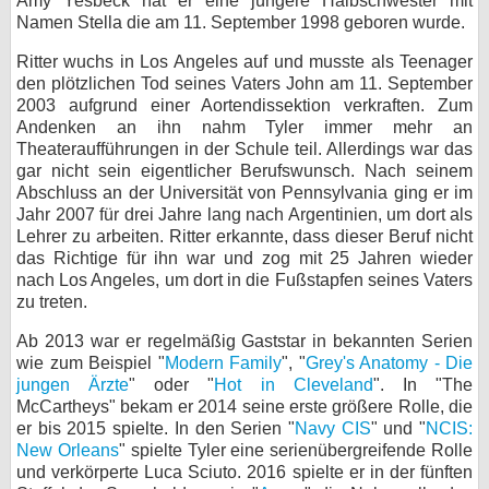
Amy Yesbeck hat er eine jüngere Halbschwester mit
Namen Stella die am 11. September 1998 geboren wurde.
bei X
Ritter wuchs in Los Angeles auf und musste als Teenager
bei Facebook
den plötzlichen Tod seines Vaters John am 11. September
2003 aufgrund einer Aortendissektion verkraften. Zum
Andenken an ihn nahm Tyler immer mehr an
Kontakt
Theateraufführungen in der Schule teil. Allerdings war das
gar nicht sein eigentlicher Berufswunsch. Nach seinem
Abschluss an der Universität von Pennsylvania ging er im
Nutzungsbedingungen
Jahr 2007 für drei Jahre lang nach Argentinien, um dort als
Lehrer zu arbeiten. Ritter erkannte, dass dieser Beruf nicht
Datenschutz
das Richtige für ihn war und zog mit 25 Jahren wieder
nach Los Angeles, um dort in die Fußstapfen seines Vaters
Cookie-Einstellungen
zu treten.
Impressum
Ab 2013 war er regelmäßig Gaststar in bekannten Serien
wie zum Beispiel "
Modern Family
", "
Grey's Anatomy - Die
Desktop-Ansicht
jungen Ärzte
" oder "
Hot in Cleveland
". In "The
myFanbase
McCartheys" bekam er 2014 seine erste größere Rolle, die
er bis 2015 spielte. In den Serien "
Navy CIS
" und "
NCIS:
New Orleans
" spielte Tyler eine serienübergreifende Rolle
und verkörperte Luca Sciuto. 2016 spielte er in der fünften