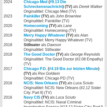
2024
Chicago Med
(
#9.13 Die
Schreckensnachricht
) (TV)
als
Derek Walker
Originaltitel: Chicago Med (TV)
2023
Painkiller
(TV)
als
John Brownlee
Originaltitel: Painkiller (TV)
2020
Homecoming
(TV)
als
Lane
Originaltitel: Homecoming (TV)
2019
Merry Happy Whatever
(TV)
als
Alan
Originaltitel: Merry Happy Whatever (TV)
2018
Stillwater
als
Dawson
Originaltitel: Stillwater
2018
The Good Doctor
(TV)
als
George Reynolds
Originaltitel: The Good Doctor (#2.08 Empathy)
(TV)
2017
Chicago P.D.
(
#4.19 Bis zur letzten Minute
)
(TV)
als
Rex Goldwin
Originaltitel: Chicago PD (TV)
2016
NCIS: New Orleans
(TV)
als
Luca Sciuto
Originaltitel: NCIS: New Orleans (#2.12 Sister
City: Part II) (TV)
2016
Navy CIS
(TV)
als
Luca Sciuto
Originaltitel: NCIS: Naval Criminal
Investigative Service (#13.12 Sister City: Part I)