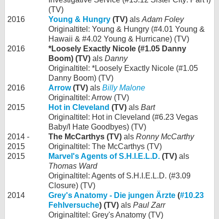
(TV)
2016
Young & Hungry
(TV)
als
Adam Foley
Originaltitel: Young & Hungry (#4.01 Young &
Hawaii & #4.02 Young & Hurricane) (TV)
2016
*Loosely Exactly Nicole (#1.05 Danny
Boom) (TV)
als
Danny
Originaltitel: *Loosely Exactly Nicole (#1.05
Danny Boom) (TV)
2016
Arrow
(TV)
als
Billy Malone
Originaltitel: Arrow (TV)
2015
Hot in Cleveland
(TV)
als
Bart
Originaltitel: Hot in Cleveland (#6.23 Vegas
Baby/I Hate Goodbyes) (TV)
2014 -
The McCarthys (TV)
als
Ronny McCarthy
2015
Originaltitel: The McCarthys (TV)
2015
Marvel's Agents of S.H.I.E.L.D.
(TV)
als
Thomas Ward
Originaltitel: Agents of S.H.I.E.L.D. (#3.09
Closure) (TV)
2014
Grey's Anatomy - Die jungen Ärzte
(
#10.23
Fehlversuche
) (TV)
als
Paul Zarr
Originaltitel: Grey's Anatomy (TV)