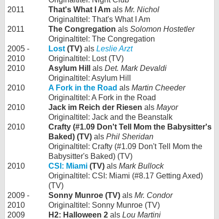
2011
That's What I Am
als
Mr. Nichol
Originaltitel: That's What I Am
2011
The Congregation
als
Solomon Hostetler
Originaltitel: The Congregation
2005 -
Lost
(TV)
als
Leslie Arzt
2010
Originaltitel: Lost (TV)
2010
Asylum Hill
als
Det. Mark Devaldi
Originaltitel: Asylum Hill
2010
A Fork in the Road
als
Martin Cheeder
Originaltitel: A Fork in the Road
2010
Jack im Reich der Riesen
als
Mayor
Originaltitel: Jack and the Beanstalk
2010
Crafty (#1.09 Don't Tell Mom the Babysitter's
Baked) (TV)
als
Phil Sheridan
Originaltitel: Crafty (#1.09 Don't Tell Mom the
Babysitter's Baked) (TV)
2010
CSI: Miami
(TV)
als
Mark Bullock
Originaltitel: CSI: Miami (#8.17 Getting Axed)
(TV)
2009 -
Sonny Munroe (TV)
als
Mr. Condor
2010
Originaltitel: Sonny Munroe (TV)
2009
H2: Halloween 2
als
Lou Martini