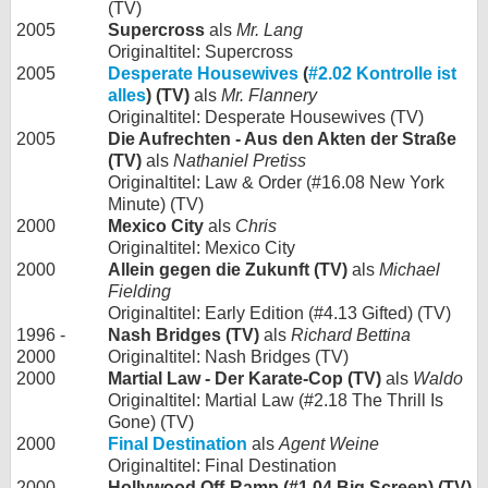
(TV)
2005
Supercross
als
Mr. Lang
Originaltitel: Supercross
2005
Desperate Housewives
(
#2.02 Kontrolle ist
alles
) (TV)
als
Mr. Flannery
Originaltitel: Desperate Housewives (TV)
2005
Die Aufrechten - Aus den Akten der Straße
(TV)
als
Nathaniel Pretiss
Originaltitel: Law & Order (#16.08 New York
Minute) (TV)
2000
Mexico City
als
Chris
Originaltitel: Mexico City
2000
Allein gegen die Zukunft (TV)
als
Michael
Fielding
Originaltitel: Early Edition (#4.13 Gifted) (TV)
1996 -
Nash Bridges (TV)
als
Richard Bettina
2000
Originaltitel: Nash Bridges (TV)
2000
Martial Law - Der Karate-Cop (TV)
als
Waldo
Originaltitel: Martial Law (#2.18 The Thrill Is
Gone) (TV)
2000
Final Destination
als
Agent Weine
Originaltitel: Final Destination
2000
Hollywood Off-Ramp (#1.04 Big Screen) (TV)