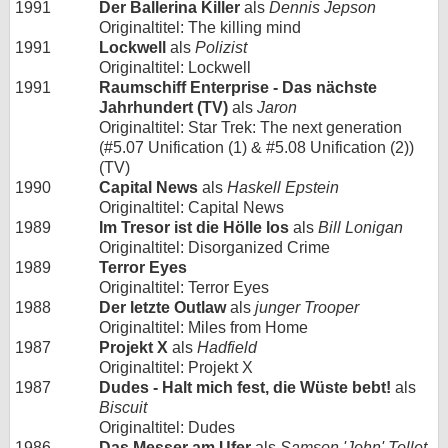
1991
Der Ballerina Killer
als
Dennis Jepson
Originaltitel: The killing mind
1991
Lockwell
als
Polizist
Originaltitel: Lockwell
1991
Raumschiff Enterprise - Das nächste
Jahrhundert (TV)
als
Jaron
Originaltitel: Star Trek: The next generation
(#5.07 Unification (1) & #5.08 Unification (2))
(TV)
1990
Capital News
als
Haskell Epstein
Originaltitel: Capital News
1989
Im Tresor ist die Hölle los
als
Bill Lonigan
Originaltitel: Disorganized Crime
1989
Terror Eyes
Originaltitel: Terror Eyes
1988
Der letzte Outlaw
als
junger Trooper
Originaltitel: Miles from Home
1987
Projekt X
als
Hadfield
Originaltitel: Projekt X
1987
Dudes - Halt mich fest, die Wüste bebt!
als
Biscuit
Originaltitel: Dudes
1986
Das Messer am Ufer
als
Samson 'John' Tollet