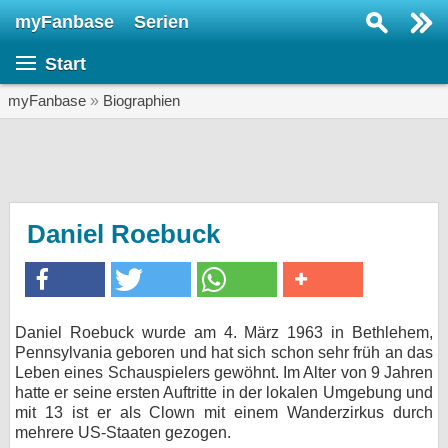
myFanbase
Serien
Serie suchen...
Start
Home
SERIEN
myFanbase
»
Biographien
Serien
Kolumnen
Interviews
Daniel Roebuck
Veranstaltungen
KULTUR
Specials
Daniel Roebuck wurde am 4. März 1963 in Bethlehem,
Pennsylvania geboren und hat sich schon sehr früh an das
SERVICE
Leben eines Schauspielers gewöhnt. Im Alter von 9 Jahren
Gewinnspiele
hatte er seine ersten Auftritte in der lokalen Umgebung und
mit 13 ist er als Clown mit einem Wanderzirkus durch
mehrere US-Staaten gezogen.
Forum