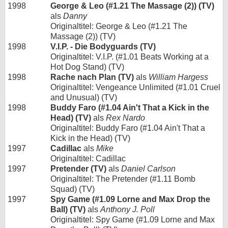
1998
George & Leo (#1.21 The Massage (2)) (TV)
als
Danny
Originaltitel: George & Leo (#1.21 The
Massage (2)) (TV)
1998
V.I.P. - Die Bodyguards (TV)
Originaltitel: V.I.P. (#1.01 Beats Working at a
Hot Dog Stand) (TV)
1998
Rache nach Plan (TV)
als
William Hargess
Originaltitel: Vengeance Unlimited (#1.01 Cruel
and Unusual) (TV)
1998
Buddy Faro (#1.04 Ain't That a Kick in the
Head) (TV)
als
Rex Nardo
Originaltitel: Buddy Faro (#1.04 Ain't That a
Kick in the Head) (TV)
1997
Cadillac
als
Mike
Originaltitel: Cadillac
1997
Pretender (TV)
als
Daniel Carlson
Originaltitel: The Pretender (#1.11 Bomb
Squad) (TV)
1997
Spy Game (#1.09 Lorne and Max Drop the
Ball) (TV)
als
Anthony J. Poll
Originaltitel: Spy Game (#1.09 Lorne and Max