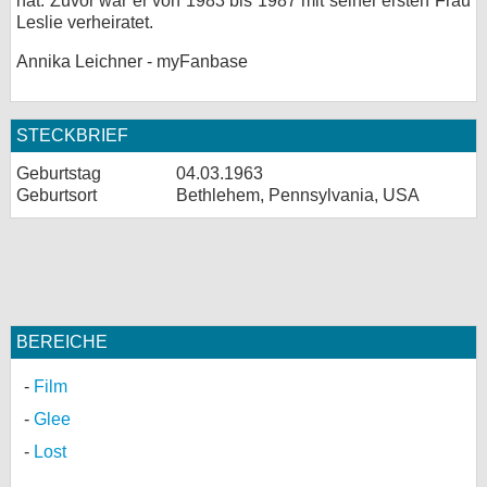
hat. Zuvor war er von 1983 bis 1987 mit seiner ersten Frau
Leslie verheiratet.
Annika Leichner - myFanbase
STECKBRIEF
Geburtstag
04.03.1963
Geburtsort
Bethlehem, Pennsylvania, USA
BEREICHE
Film
Glee
Lost