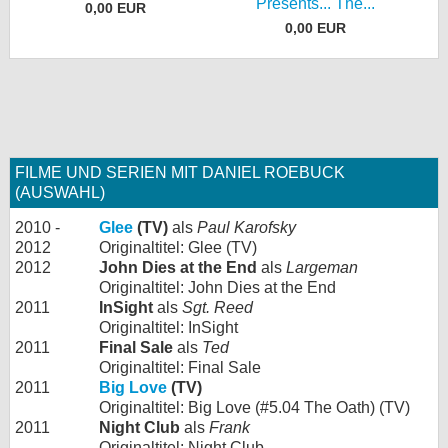
Presents... The...
0,00 EUR
0,00 EUR
FILME UND SERIEN MIT DANIEL ROEBUCK
(AUSWAHL)
2010 -
Glee
(TV)
als
Paul Karofsky
2012
Originaltitel: Glee (TV)
2012
John Dies at the End
als
Largeman
Originaltitel: John Dies at the End
2011
InSight
als
Sgt. Reed
Originaltitel: InSight
2011
Final Sale
als
Ted
Originaltitel: Final Sale
2011
Big Love
(TV)
Originaltitel: Big Love (#5.04 The Oath) (TV)
2011
Night Club
als
Frank
Originaltitel: Night Club