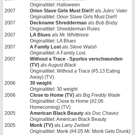
Originaltitel: Halloween
2007
Orion Slave Girls Must Die!!!
als
Jules' Vater
Originaltitel: Orion Slave Girls Must Die!!!
2007
Deckname Shredderman
als
Bob Bixby
Originaltitel: Shredderman Rules
2007
LA Blues
als
Mr. Whittmore
Originaltitel: LA Blues
2007
A Family Lost
als
Steve Walsh
Originaltitel: A Family Lost
2007
Without a Trace - Spurlos verschwunden
(TV)
als
August Black
Originaltitel: Without a Trace (#5.13 Eating
Away) (TV)
2006
30 weight
Originaltitel: 30 weight
2006
Close to Home (TV)
als
Big Freddy Wade
Originaltitel: Close to Home (#2.06
Homecoming) (TV)
2005
American Black Beauty
als
Doc Chavez
Originaltitel: American Black Beauty
2005
Monk (TV)
als
Larry Zwibell
Originaltitel: Monk (#4.05 Mr. Monk Gets Drunk)