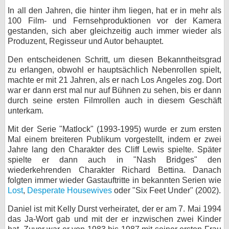
In all den Jahren, die hinter ihm liegen, hat er in mehr als
bei X
100 Film- und Fernsehproduktionen vor der Kamera
gestanden, sich aber gleichzeitig auch immer wieder als
bei Facebook
Produzent, Regisseur und Autor behauptet.
Den entscheidenen Schritt, um diesen Bekanntheitsgrad
Kontakt
zu erlangen, obwohl er hauptsächlich Nebenrollen spielt,
machte er mit 21 Jahren, als er nach Los Angeles zog. Dort
war er dann erst mal nur auf Bühnen zu sehen, bis er dann
Nutzungsbedingungen
durch seine ersten Filmrollen auch in diesem Geschäft
unterkam.
Datenschutz
Mit der Serie "Matlock" (1993-1995) wurde er zum ersten
Cookie-Einstellungen
Mal einem breiteren Publikum vorgestellt, indem er zwei
Jahre lang den Charakter des Cliff Lewis spielte. Später
Impressum
spielte er dann auch in "Nash Bridges" den
wiederkehrenden Charakter Richard Bettina. Danach
Desktop-Ansicht
folgten immer wieder Gastauftritte in bekannten Serien wie
myFanbase
Lost
,
Desperate Housewives
oder "Six Feet Under" (2002).
Daniel ist mit Kelly Durst verheiratet, der er am 7. Mai 1994
das Ja-Wort gab und mit der er inzwischen zwei Kinder