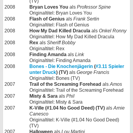
(TV)
2008
Bryan Loves You
als
Professor Spine
Originaltitel: Bryan Loves You
2008
Flash of Genius
als
Frank Sertin
Originaltitel: Flash of Genius
2008
How My Dad Killed Dracula
als
Onkel Ronny
Originaltitel: How My Dad Killed Dracula
2008
Rex
als
Sheriff Bobby
Originaltitel: Rex
2008
Finding Amanda
als
Link
Originaltitel: Finding Amanda
2008
Bones - Die Knochenjägerin
(
#3.11 Spieler
unter Druck
) (TV)
als
George Francis
Originaltitel: Bones (TV)
2007
Trail of the Screaming Forehead
als
Amos
Originaltitel: Trail of the Screaming Forehead
2007
Misty & Sara
als
Phil
Originaltitel: Misty & Sara
2007
K-Ville (#1.04 No Good Deed) (TV)
als
Arnie
Canesco
Originaltitel: K-Ville (#1.04 No Good Deed)
(TV)
2007
Halloween
als
Lou Martini