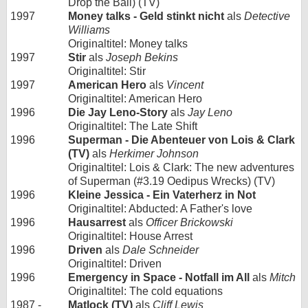
Drop the Ball) (TV)
1997
Money talks - Geld stinkt nicht
als
Detective
Williams
Originaltitel: Money talks
1997
Stir
als
Joseph Bekins
Originaltitel: Stir
1997
American Hero
als
Vincent
Originaltitel: American Hero
1996
Die Jay Leno-Story
als
Jay Leno
Originaltitel: The Late Shift
1996
Superman - Die Abenteuer von Lois & Clark
(TV)
als
Herkimer Johnson
Originaltitel: Lois & Clark: The new adventures
of Superman (#3.19 Oedipus Wrecks) (TV)
1996
Kleine Jessica - Ein Vaterherz in Not
Originaltitel: Abducted: A Father's love
1996
Hausarrest
als
Officer Brickowski
Originaltitel: House Arrest
1996
Driven
als
Dale Schneider
Originaltitel: Driven
1996
Emergency in Space - Notfall im All
als
Mitch
Originaltitel: The cold equations
1987 -
Matlock (TV)
als
Cliff Lewis