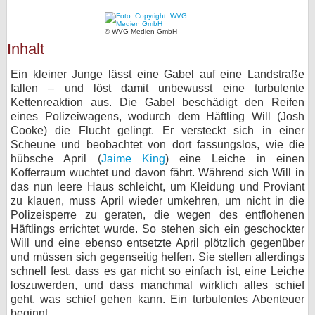
bei X
© WVG Medien GmbH
Inhalt
bei Facebook
Ein kleiner Junge lässt eine Gabel auf eine Landstraße
fallen – und löst damit unbewusst eine turbulente
Kontakt
Kettenreaktion aus. Die Gabel beschädigt den Reifen
eines Polizeiwagens, wodurch dem Häftling Will (Josh
Nutzungsbedingungen
Cooke) die Flucht gelingt. Er versteckt sich in einer
Scheune und beobachtet von dort fassungslos, wie die
Datenschutz
hübsche April (
Jaime King
) eine Leiche in einen
Kofferraum wuchtet und davon fährt. Während sich Will in
Cookie-Einstellungen
das nun leere Haus schleicht, um Kleidung und Proviant
zu klauen, muss April wieder umkehren, um nicht in die
Polizeisperre zu geraten, die wegen des entflohenen
Impressum
Häftlings errichtet wurde. So stehen sich ein geschockter
Desktop-Ansicht
Will und eine ebenso entsetzte April plötzlich gegenüber
und müssen sich gegenseitig helfen. Sie stellen allerdings
myFanbase
schnell fest, dass es gar nicht so einfach ist, eine Leiche
loszuwerden, und dass manchmal wirklich alles schief
geht, was schief gehen kann. Ein turbulentes Abenteuer
beginnt ...