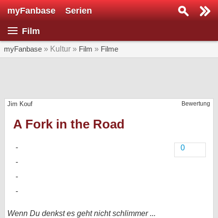
myFanbase
Serien
Serie suchen...
Film
Home
SERIEN
myFanbase
» Kultur »
Film
»
Filme
Serien
Kolumnen
Jim Kouf
Bewertung
Interviews
A Fork in the Road
Veranstaltungen
KULTUR
0
Specials
SERVICE
Gewinnspiele
Forum
Wenn Du denkst es geht nicht schlimmer ...