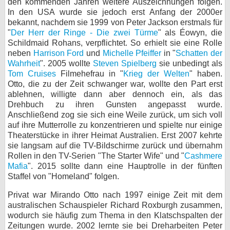
den kommenden Jahren weitere Auszeichnungen folgen.
In den USA wurde sie jedoch erst Anfang der 2000er
bekannt, nachdem sie 1999 von Peter Jackson erstmals für
"
Der Herr der Ringe - Die zwei Türme
" als Éowyn, die
Schildmaid Rohans, verpflichtet. So erhielt sie eine Rolle
neben
Harrison Ford
und
Michelle Pfeiffer
in "
Schatten der
Wahrheit
". 2005 wollte
Steven Spielberg
sie unbedingt als
Tom Cruises
Filmehefrau in "
Krieg der Welten
" haben.
Otto, die zu der Zeit schwanger war, wollte den Part erst
ablehnen, willigte dann aber dennoch ein, als das
Drehbuch zu ihren Gunsten angepasst wurde.
Anschließend zog sie sich eine Weile zurück, um sich voll
auf ihre Mutterrolle zu konzentrieren und spielte nur einige
Theaterstücke in ihrer Heimat Australien. Erst 2007 kehrte
sie langsam auf die TV-Bildschirme zurück und übernahm
Rollen in den TV-Serien "The Starter Wife" und "
Cashmere
Mafia
". 2015 sollte dann eine Hauptrolle in der fünften
Staffel von "Homeland" folgen.
Privat war Mirando Otto nach 1997 einige Zeit mit dem
australischen Schauspieler Richard Roxburgh zusammen,
wodurch sie häufig zum Thema in den Klatschspalten der
Zeitungen wurde. 2002 lernte sie bei Dreharbeiten Peter