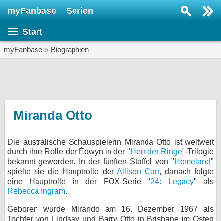
myFanbase
Serien
Serie suchen...
Start
Home
SERIEN
myFanbase
»
Biographien
Serien
Kolumnen
Interviews
Miranda Otto
Veranstaltungen
Die australische Schauspielerin Miranda Otto ist weltweit
KULTUR
durch ihre Rolle der Éowyn in der "
Herr der Ringe
"-Trilogie
Specials
bekannt geworden. In der fünften Staffel von "
Homeland
"
spielte sie die Hauptrolle der
Allison Carr
, danach folgte
SERVICE
eine Hauptrolle in der FOX-Serie "
24: Legacy
" als
Rebecca Ingram
.
Gewinnspiele
Geboren wurde Mirando am 16. Dezember 1967 als
Forum
Tochter von Lindsay und Barry Otto in Brisbane im Osten