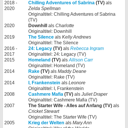
2018 -
Chilling Adventures of Sabrina
(TV)
als
2020
Zelda Spellman
Originaltitel: Chilling Adventures of Sabrina
(TV)
2020
Downhill
als
Charlotte
Originaltitel: Downhill
2019
The Silence
als
Kelly Andrews
Originaltitel: The Silence
2016 -
24: Legacy
(TV)
als
Rebecca Ingram
2017
Originaltitel: 24: Legacy (TV)
2015
Homeland
(TV)
als
Allison Carr
Originaltitel: Homeland (TV)
2014
Rake
(TV)
als
Maddy Deane
Originaltitel: Rake (TV)
2014
I, Frankenstein
als
Leonore
Originaltitel: I, Frankenstein
2008
Cashmere Mafia
(TV)
als
Juliet Draper
Originaltitel: Cashmere Mafia (TV)
2007
The Starter Wife - Alles auf Anfang (TV)
als
Cricket Stewart
Originaltitel: The Starter Wife (TV)
2005
Krieg der Welten
als
Mary Ann