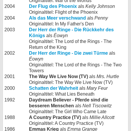
Originaltitel: War of the Worlds
2004
Der Flug des Phoenix
als
Kelly Johnson
Originaltitel: Flight of the Phoenix
2004
Als das Meer verschwand
als
Penny
Originaltitel: In My Father's Den
2003
Der Herr der Ringe - Die Rückkehr des
Königs
als
Éowyn
Originaltitel: The Lord of the Rings - The
Return of the King
2002
Der Herr der Ringe - Die zwei Türme
als
Éowyn
Originaltitel: The Lord of the Rings - The Two
Towers
2001
The Way We Live Now (TV)
als
Mrs. Hurtle
Originaltitel: The Way We Live Now (TV)
2000
Schatten der Wahrheit
als
Mary Feur
Originaltitel: What Lies Beneath
1992
Daydream Believer - Pferde sind die
besseren Menschen
als
Nell Tiscowitz
Originaltitel: The Girl Who Came Late
1988
A Country Practice (TV)
als
Millie Allcott
Originaltitel: A Country Practice (TV)
1986
Emmas Krieg
als
Emma Grange