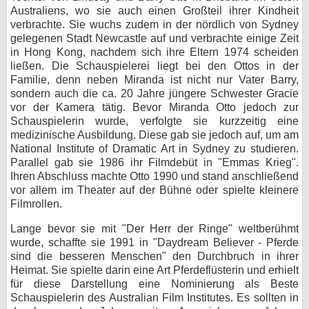
Australiens, wo sie auch einen Großteil ihrer Kindheit
bei X
verbrachte. Sie wuchs zudem in der nördlich von Sydney
gelegenen Stadt Newcastle auf und verbrachte einige Zeit
bei Facebook
in Hong Kong, nachdem sich ihre Eltern 1974 scheiden
ließen. Die Schauspielerei liegt bei den Ottos in der
Familie, denn neben Miranda ist nicht nur Vater Barry,
sondern auch die ca. 20 Jahre jüngere Schwester Gracie
Kontakt
vor der Kamera tätig. Bevor Miranda Otto jedoch zur
Schauspielerin wurde, verfolgte sie kurzzeitig eine
Nutzungsbedingungen
medizinische Ausbildung. Diese gab sie jedoch auf, um am
National Institute of Dramatic Art in Sydney zu studieren.
Datenschutz
Parallel gab sie 1986 ihr Filmdebüt in "Emmas Krieg".
Ihren Abschluss machte Otto 1990 und stand anschließend
Cookie-Einstellungen
vor allem im Theater auf der Bühne oder spielte kleinere
Filmrollen.
Impressum
Lange bevor sie mit "Der Herr der Ringe" weltberühmt
Desktop-Ansicht
wurde, schaffte sie 1991 in "Daydream Believer - Pferde
myFanbase
sind die besseren Menschen" den Durchbruch in ihrer
Heimat. Sie spielte darin eine Art Pferdeflüsterin und erhielt
für diese Darstellung eine Nominierung als Beste
Schauspielerin des Australian Film Institutes. Es sollten in