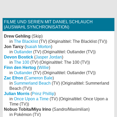
FILME UND SERIEN MIT DANIEL SCHLAUCH
(AUSWAHL SYNCHRONISATION)
Drew Gehling
(Skip)
in
The Blacklist
(TV) (Originaltitel: The Blacklist (TV))
Jon Tarcy
(
Isaiah Morton
)
in
Outlander
(TV) (Originaltitel: Outlander (TV))
Devon Bostick
(
Jasper Jordan
)
in
The 100
(TV) (Originaltitel: The 100 (TV))
Finn den Hertog
(
Willie
)
in
Outlander
(TV) (Originaltitel: Outlander (TV))
Zac Efron
(
Cameron Bale
)
in
Summerland Beach
(TV) (Originaltitel: Summerland
Beach (TV))
Julian Morris
(
Prinz Phillip
)
in
Once Upon a Time
(TV) (Originaltitel: Once Upon a
Time (TV))
Nobuo Tobita/Miyu Irino
(Sandro/Maximilian)
in Pokémon (TV)