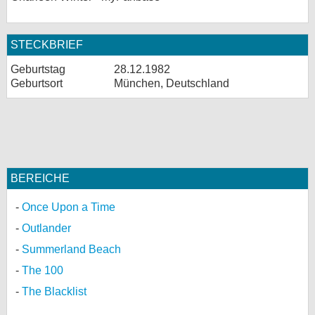
bei X
STECKBRIEF
bei Facebook
Geburtstag
28.12.1982
Geburtsort
München, Deutschland
Kontakt
Nutzungsbedingungen
Datenschutz
BEREICHE
Cookie-Einstellungen
Once Upon a Time
Impressum
Outlander
Desktop-Ansicht
Summerland Beach
myFanbase
The 100
The Blacklist