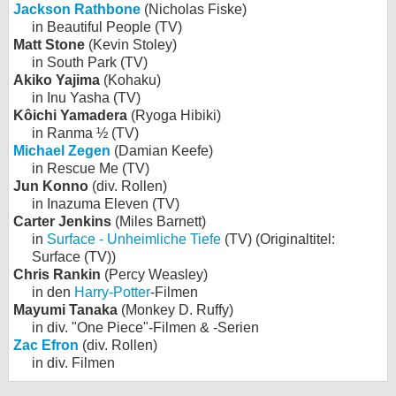
Jackson Rathbone
(Nicholas Fiske)
in Beautiful People (TV)
Matt Stone
(Kevin Stoley)
in South Park (TV)
Akiko Yajima
(Kohaku)
in Inu Yasha (TV)
Kôichi Yamadera
(Ryoga Hibiki)
in Ranma ½ (TV)
Michael Zegen
(Damian Keefe)
in Rescue Me (TV)
Jun Konno
(div. Rollen)
in Inazuma Eleven (TV)
Carter Jenkins
(Miles Barnett)
in
Surface - Unheimliche Tiefe
(TV) (Originaltitel:
Surface (TV))
Chris Rankin
(Percy Weasley)
in den
Harry-Potter
-Filmen
Mayumi Tanaka
(Monkey D. Ruffy)
in div. "One Piece"-Filmen & -Serien
Zac Efron
(div. Rollen)
in div. Filmen