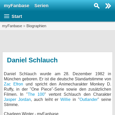
myFanbase
Serien
Serie suchen...
Start
Home
SERIEN
myFanbase
»
Biographien
Serien
Kolumnen
Interviews
Daniel Schlauch
Veranstaltungen
Daniel Schlauch wurde am 28. Dezember 1982 in
KULTUR
München geboren. Er ist die deutsche Standartstimme von
Specials
Zac Efron
und spricht den Animecharakter Monkey D.
Ruffy, in der "One Piece"-Serie sowie den zusätzlichen
SERVICE
Filmen. In "
The 100
" vertont Schlauch den Charakter
Jasper Jordan
, auch leiht er
Willie
in "
Outlander
" seine
Gewinnspiele
Stimme.
Forum
Charleen Winter - myFanbase