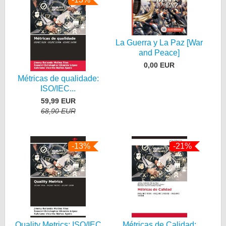
La Guerra y La Paz [War
and Peace]
0,00 EUR
Métricas de qualidade:
ISO/IEC...
59,99 EUR
68,90 EUR
-13%
-21%
Quality Metrics: ISO/IEC
Métricas de Calidad: