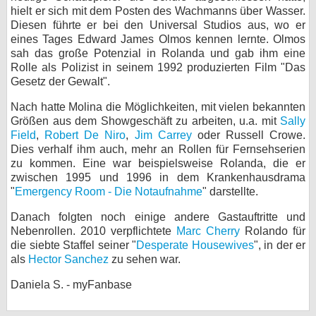
hielt er sich mit dem Posten des Wachmanns über Wasser.
bei X
Diesen führte er bei den Universal Studios aus, wo er
eines Tages Edward James Olmos kennen lernte. Olmos
bei Facebook
sah das große Potenzial in Rolanda und gab ihm eine
Rolle als Polizist in seinem 1992 produzierten Film "Das
Gesetz der Gewalt".
Kontakt
Nach hatte Molina die Möglichkeiten, mit vielen bekannten
Größen aus dem Showgeschäft zu arbeiten, u.a. mit
Sally
Nutzungsbedingungen
Field
,
Robert De Niro
,
Jim Carrey
oder Russell Crowe.
Dies verhalf ihm auch, mehr an Rollen für Fernsehserien
Datenschutz
zu kommen. Eine war beispielsweise Rolanda, die er
zwischen 1995 und 1996 in dem Krankenhausdrama
Cookie-Einstellungen
"
Emergency Room - Die Notaufnahme
" darstellte.
Danach folgten noch einige andere Gastauftritte und
Impressum
Nebenrollen. 2010 verpflichtete
Marc Cherry
Rolando für
Desktop-Ansicht
die siebte Staffel seiner "
Desperate Housewives
", in der er
myFanbase
als
Hector Sanchez
zu sehen war.
Daniela S. - myFanbase