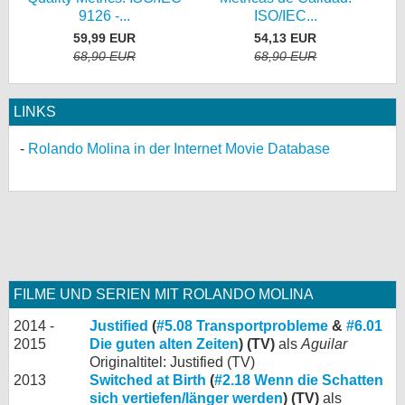
9126 -...
ISO/IEC...
59,99 EUR
54,13 EUR
68,90 EUR
68,90 EUR
LINKS
Rolando Molina in der Internet Movie Database
FILME UND SERIEN MIT ROLANDO MOLINA
2014 -
Justified
(
#5.08 Transportprobleme
&
#6.01
2015
Die guten alten Zeiten
) (TV)
als
Aguilar
Originaltitel: Justified (TV)
2013
Switched at Birth
(
#2.18 Wenn die Schatten
sich vertiefen/länger werden
) (TV)
als