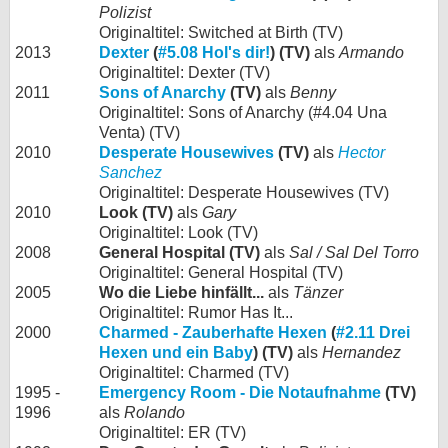
Polizist
Originaltitel: Switched at Birth (TV)
2013
Dexter
(
#5.08 Hol's dir!
) (TV)
als
Armando
Originaltitel: Dexter (TV)
2011
Sons of Anarchy
(TV)
als
Benny
Originaltitel: Sons of Anarchy (#4.04 Una
Venta) (TV)
2010
Desperate Housewives
(TV)
als
Hector
Sanchez
Originaltitel: Desperate Housewives (TV)
2010
Look (TV)
als
Gary
Originaltitel: Look (TV)
2008
General Hospital (TV)
als
Sal / Sal Del Torro
Originaltitel: General Hospital (TV)
2005
Wo die Liebe hinfällt...
als
Tänzer
Originaltitel: Rumor Has It...
2000
Charmed - Zauberhafte Hexen
(
#2.11 Drei
Hexen und ein Baby
) (TV)
als
Hernandez
Originaltitel: Charmed (TV)
1995 -
Emergency Room - Die Notaufnahme
(TV)
1996
als
Rolando
Originaltitel: ER (TV)