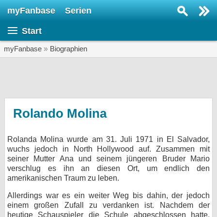
myFanbase
Serien
Serie suchen...
Start
Home
SERIEN
myFanbase
»
Biographien
Serien
Kolumnen
Interviews
Rolando Molina
Veranstaltungen
Rolanda Molina wurde am 31. Juli 1971 in El Salvador,
KULTUR
wuchs jedoch in North Hollywood auf. Zusammen mit
Specials
seiner Mutter Ana und seinem jüngeren Bruder Mario
verschlug es ihn an diesen Ort, um endlich den
SERVICE
amerikanischen Traum zu leben.
Gewinnspiele
Allerdings war es ein weiter Weg bis dahin, der jedoch
einem großen Zufall zu verdanken ist. Nachdem der
Forum
heutige Schauspieler die Schule abgeschlossen hatte,