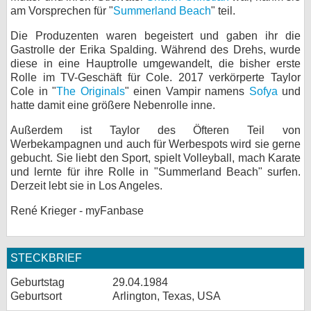
am Vorsprechen für "
Summerland Beach
" teil.
bei X
Die Produzenten waren begeistert und gaben ihr die
bei Facebook
Gastrolle der Erika Spalding. Während des Drehs, wurde
diese in eine Hauptrolle umgewandelt, die bisher erste
Rolle im TV-Geschäft für Cole. 2017 verkörperte Taylor
Cole in "
The Originals
" einen Vampir namens
Sofya
und
Kontakt
hatte damit eine größere Nebenrolle inne.
Nutzungsbedingungen
Außerdem ist Taylor des Öfteren Teil von
Werbekampagnen und auch für Werbespots wird sie gerne
Datenschutz
gebucht. Sie liebt den Sport, spielt Volleyball, mach Karate
und lernte für ihre Rolle in "Summerland Beach" surfen.
Cookie-Einstellungen
Derzeit lebt sie in Los Angeles.
René Krieger - myFanbase
Impressum
Desktop-Ansicht
myFanbase
STECKBRIEF
Geburtstag
29.04.1984
Geburtsort
Arlington, Texas, USA