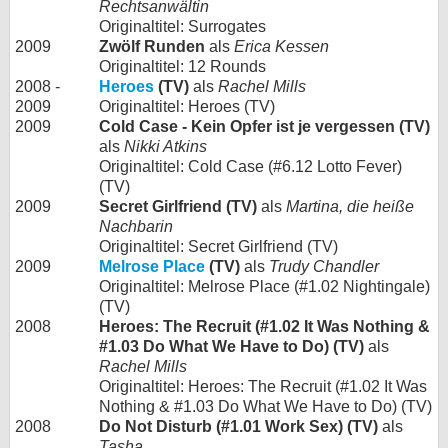
Rechtsanwältin
Originaltitel: Surrogates
2009
Zwölf Runden
als
Erica Kessen
Originaltitel: 12 Rounds
2008 -
Heroes
(TV)
als
Rachel Mills
2009
Originaltitel: Heroes (TV)
2009
Cold Case - Kein Opfer ist je vergessen (TV)
als
Nikki Atkins
Originaltitel: Cold Case (#6.12 Lotto Fever)
(TV)
2009
Secret Girlfriend (TV)
als
Martina, die heiße
Nachbarin
Originaltitel: Secret Girlfriend (TV)
2009
Melrose Place
(TV)
als
Trudy Chandler
Originaltitel: Melrose Place (#1.02 Nightingale)
(TV)
2008
Heroes: The Recruit (#1.02 It Was Nothing &
#1.03 Do What We Have to Do) (TV)
als
Rachel Mills
Originaltitel: Heroes: The Recruit (#1.02 It Was
Nothing & #1.03 Do What We Have to Do) (TV)
2008
Do Not Disturb (#1.01 Work Sex) (TV)
als
Tasha