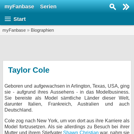
myFanbase
Serien
Serie suchen...
Start
Home
SERIEN
myFanbase
»
Biographien
Serien
Kolumnen
Interviews
Taylor Cole
Veranstaltungen
Geboren und aufgewachsen in Arlington, Texas, USA, ging
KULTUR
sie - aufgrund ihres Aussehens - in das Modelbusiness.
Specials
Sie bereiste als Model sämtliche Länder dieser Welt,
darunter Italien, Frankreich, Australien und auch
SERVICE
Deutschland.
Gewinnspiele
Cole zog nach New York, um von dort aus ihre Karriere als
Model fortzusetzen. Als sie allerdings zu Besuch bei ihrer
Forum
Mutter und ihrem Stiefvater
Shawn Christian
war, nahm sie