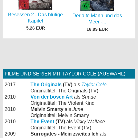
Besessen 2 - Das blutige
Der alte Mann und das
Kapitel
Meer -...
5,26 EUR
16,99 EUR
FILME UND SERIEN MIT TAYLOR COLE (AUSWAHL)
2017
The Originals
(TV)
als
Taylor Cole
Originaltitel: The Originals (TV)
2010
Von der bösen Art
als
Shade
Originaltitel: The Violent Kind
2010
Melvin Smarty
als
June
Originaltitel: Melvin Smarty
2010
The Event
(TV)
als
Vicky Wallace
Originaltitel: The Event (TV)
2009
Surrogates - Mein zweites Ich
als