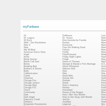
myFanbase
24
Dollhouse
Lost
24: Legacy
Dr. House
Mad
30 Rock
Eine himmlische Familie
Mani
4400 - Die Rückkehrer
Eureka
Marv
Akte X
Everwood
Marv
Alias
Fear the Walking Dead
Marv
Ally McBeal
Felicity
Marv
American Horror Story
Firefly
Marv
Angel
FlashForward
Mode
Arrow
Friday Night Lights
Nash
Being Human
Fringe
New 
Better Call Saul
Game of Thrones
Nip/
Bones
Georgie & Mandy's First Marriage
O.C.
Breaking Bad
Ghost Whisperer
Octo
Brothers & Sisters
Gilmore Girls
Once
Buffy
Girls
Once
Californication
Glee
One 
Castle
Good Wife
Outl
Charmed
Gossip Girl
Outl
Chicago Fire
Gotham
Pris
Chicago Justice
Greek
Priv
Chicago Med
Grey's Anatomy
Psy
Chicago P.D.
Heroes
Push
Chuck
Homeland
Quan
Community
House of the Dragon
Revo
Dark
How I Met Your Mother
Rosw
Dark Angel
How to Get Away with Murder
Sam
Dawson's Creek
Jericho
Scru
Defiance
Justified
Seatt
Desperate Housewives
Legacies
Sex 