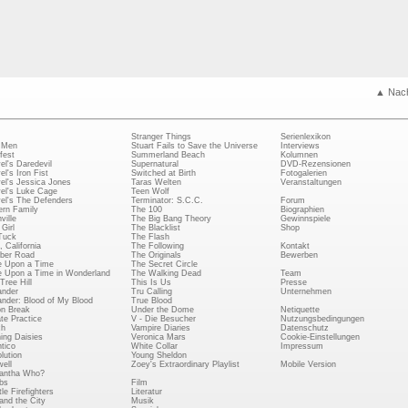
▲ Nac
Stranger Things
Serienlexikon
 Men
Stuart Fails to Save the Universe
Interviews
fest
Summerland Beach
Kolumnen
el's Daredevil
Supernatural
DVD-Rezensionen
el's Iron Fist
Switched at Birth
Fotogalerien
el's Jessica Jones
Taras Welten
Veranstaltungen
el's Luke Cage
Teen Wolf
el's The Defenders
Terminator: S.C.C.
Forum
rn Family
The 100
Biographien
ville
The Big Bang Theory
Gewinnspiele
Girl
The Blacklist
Shop
Tuck
The Flash
, California
The Following
Kontakt
ber Road
The Originals
Bewerben
 Upon a Time
The Secret Circle
 Upon a Time in Wonderland
The Walking Dead
Team
Tree Hill
This Is Us
Presse
ander
Tru Calling
Unternehmen
ander: Blood of My Blood
True Blood
on Break
Under the Dome
Netiquette
ate Practice
V - Die Besucher
Nutzungsbedingungen
ch
Vampire Diaries
Datenschutz
ing Daisies
Veronica Mars
Cookie-Einstellungen
tico
White Collar
Impressum
lution
Young Sheldon
ell
Zoey's Extraordinary Playlist
Mobile Version
antha Who?
bs
Film
le Firefighters
Literatur
and the City
Musik