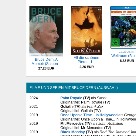
Lautlos im
Weltraum (Blu-
All die schönen
Bruce Dern: A
8,33 EUR
Pferde, 1...
Memoir (Screen...
2,26 EUR
27,28 EUR
FILME UND SERIEN MIT BRUCE DERN (AUSWAHL)
2024
Palm Royale
(TV)
als
Skeet
Originaltitel: Palm Royale (TV)
2021
Goliath (TV)
als
Frank Zax
Originaltitel: Goliath (TV)
2019
Once Upon a Time... in Hollywood
als
Georg
Originaltitel: Once Upon a Time... in Hollywoo
2019
Mr. Mercedes (TV)
als
John Rothstein
Originaltitel: Mr. Mercedes (TV)
2019
Black Monday
(TV)
als
Rod 'The Jammer' Jam