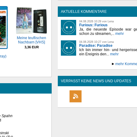
AKTUELLE KOMMENTARE
04.08.2026 10:29 von Lena
Furious: Furious
Ja, die neueste Episode war ge
schon zu streamen,...
mehr
Meine teuflischen
Nachbarn [VHS]
04.08.2026 10:27 von Lena
Paradise: Paradise
3,36 EUR
Ich bin immer hin- und hergeriss
ein Ereignis den...
mehr
ray)
mehr Komme
VERPASST KEINE NEWS UND UPDATES
e Spahn
d
inski