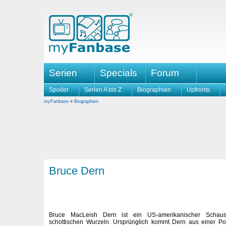
Serien
Specials
Forum
Spoiler
Serien A bis Z
Biographien
Upfronts
myFanbase
»
Biographien
Bruce Dern
Bruce MacLeish Dern ist ein US-amerikanischer Schaus
schottischen Wurzeln. Ursprünglich kommt Dern aus einer Poli