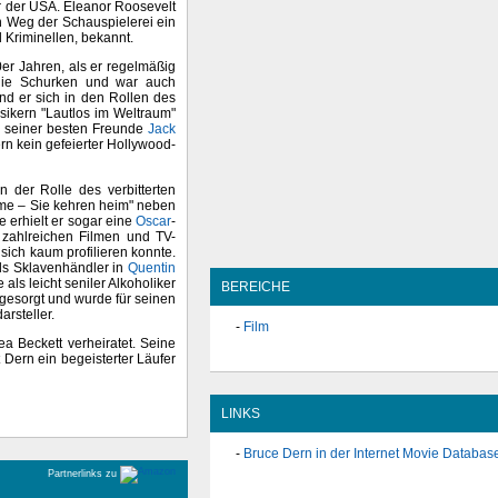
r der USA. Eleanor Roosevelt
 Weg der Schauspielerei ein
 Kriminellen, bekannt.
er Jahren, als er regelmäßig
r die Schurken und war auch
d er sich in den Rollen des
sikern "Lautlos im Weltraum"
 seiner besten Freunde
Jack
n kein gefeierter Hollywood-
 der Rolle des verbitterten
me – Sie kehren heim" neben
 erhielt er sogar eine
Oscar
-
n zahlreichen Filmen und TV-
 sich kaum profilieren konnte.
s Sklavenhändler in
Quentin
 als leicht seniler Alkoholiker
BEREICHE
 gesorgt und wurde für seinen
arsteller.
Film
ea Beckett verheiratet. Seine
 Dern ein begeisterter Läufer
LINKS
Bruce Dern in der Internet Movie Databas
Partnerlinks zu