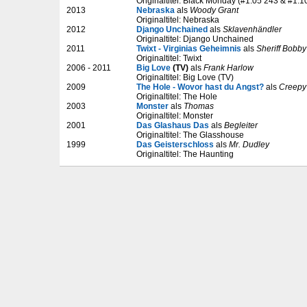
Originaltitel: Black Monday (#1.05 243 & #1.10
2013
Nebraska
als
Woody Grant
Originaltitel: Nebraska
2012
Django Unchained
als
Sklavenhändler
Originaltitel: Django Unchained
2011
Twixt - Virginias Geheimnis
als
Sheriff Bobb
Originaltitel: Twixt
2006 - 2011
Big Love
(TV)
als
Frank Harlow
Originaltitel: Big Love (TV)
2009
The Hole - Wovor hast du Angst?
als
Creepy
Originaltitel: The Hole
2003
Monster
als
Thomas
Originaltitel: Monster
2001
Das Glashaus Das
als
Begleiter
Originaltitel: The Glasshouse
1999
Das Geisterschloss
als
Mr. Dudley
Originaltitel: The Haunting