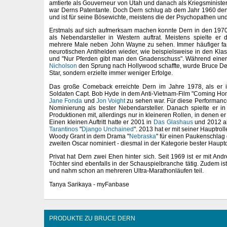
amtierte als Gouverneur von Utah und danach als Kriegsministe
war Derns Patentante. Doch Dern schlug ab dem Jahr 1960 den
und ist für seine Bösewichte, meistens die der Psychopathen und
Erstmals auf sich aufmerksam machen konnte Dern in den 1970
als Nebendarsteller in Western auftrat. Meistens spielte e
mehrere Male neben John Wayne zu sehen. Immer häufiger fan
neurotischen Antihelden wieder, wie beispielsweise in den Klas
und "Nur Pferden gibt man den Gnadenschuss". Während einer
Nicholson
den Sprung nach Hollywood schaffte, wurde Bruce Der
Star, sondern erzielte immer weniger Erfolge.
Das große Comeback erreichte Dern im Jahre 1978, als er in
Soldaten Capt. Bob Hyde in dem Anti-Vietnam-Film "Coming Ho
Jane Fonda
und
Jon Voight
zu sehen war. Für diese Performance
Nominierung als bester Nebendarsteller. Danach spielte er i
Produktionen mit, allerdings nur in kleineren Rollen, in denen er
Einen kleinen Auftritt hatte er 2001 in
Das Glashaus
und 2012 al
Tarantinos
"
Django Unchained
". 2013 hat er mit seiner Hauptrolle
Woody Grant in dem Drama "
Nebraska
" für einen Paukenschlag
zweiten Oscar nominiert - diesmal in der Kategorie bester Hauptd
Privat hat Dern zwei Ehen hinter sich. Seit 1969 ist er mit Andr
Töchter sind ebenfalls in der Schauspielbranche tätig. Zudem ist
und nahm schon an mehreren Ultra-Marathonläufen teil.
Tanya Sarikaya - myFanbase
PRODUKTE ZU BRUCE DERN