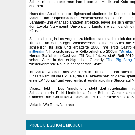
Schon früh entdeckte man ihre Liebe zur Musik und Kate beg
erlernen.
Nach dem Abschluss der Highschool studierte sie Kunst und bes
Malerei und Puppenmacherei. Anschließend zog sie für einige 
Bananen- und Ananasplantagen arbeitete, bevor sie sich entschl
der Loyola Marymount University erlangte sie schließlich e
Künste.
Sie beschloss, in Los Angeles zu bleiben, und machte sich dort
für Jahr an Sandburgen-Wettbewerben teilnahm. Auch die Sc
schließlich für sich und ergatterte 2006 ihre erste Gastrol
mittendrin
". Ihre erste größere Rolle erhielt sie 2009 in "
Scrubs -
vierten Staffel zum Cast von "Til Death" dazu stoß. Seit 2010 i
sehen. Auch in der erfolgreichen Comedy "
The Big Bang 
wiederkehrende Rolle in der sechsten Staffel.
Ihr Markenzeichen, das vor allem in "Til Death" und auch i
Einsatz kam, ist die Ukulele, die sie leidenschaftlich gerne spielt
erste EP "Songs" und veröffentlicht regelmäßig ihre Stücke auf 
Micucci lebt in Los Angels und steht dort regelmäßig mit
Schauspielerin Rikki Lindholm auf der Bühne. Gemeinsam tr
Comedy-Duo "Garfunkel & Oates" auf. 2018 heiratete sie Jake Sin
Melanie Wolff - myFanbase
PRODUKTE ZU KATE MICUCCI