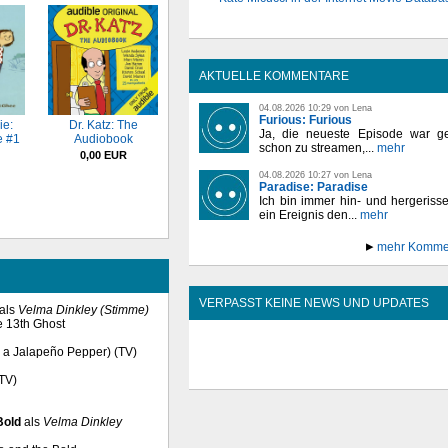
AKTUELLE KOMMENTARE
04.08.2026 10:29 von Lena
Furious: Furious
ie:
Dr. Katz: The
Ja, die neueste Episode war ge
e #1
Audiobook
schon zu streamen,...
mehr
0,00 EUR
04.08.2026 10:27 von Lena
Paradise: Paradise
Ich bin immer hin- und hergeriss
ein Ereignis den...
mehr
mehr Komme
VERPASST KEINE NEWS UND UPDATES
als
Velma Dinkley (Stimme)
he 13th Ghost
d a Jalapeño Pepper) (TV)
(TV)
Bold
als
Velma Dinkley