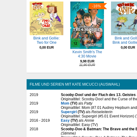
-16%
Bink and Gollie:
Bink and Goll
Two for One
Bink and Golli
0,00 EUR
0,00 EUR
Kevin Smith's The
4:30 Movie
9,98 EUR
11,90 EUR
FILME UND SERIEN MIT KATE MICUCCI (AUSWAHL)
2019
Scooby-Doo! und der Fluch des 13. Geistes
Originaltitel: Scooby-Doo! and the Curse of t
2019
Mom
(TV)
als
Patty
Originaltitel: Mom (#7.01 Audrey Hepburn an
2019
Supergirl
(TV)
als
Reiseleiterin
Originaltitel: Supergirl (#5.01 Event Horizon) 
2016 - 2019
Easy
(TV)
als
Annie
Originaltitel: Easy (TV)
2018
Scooby-Doo & Batman: The Brave and the 
(Stimme)