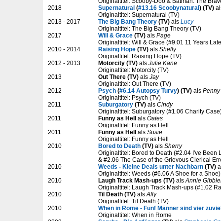
Originaltitel: Scooby-Doo & Batman: The Brav
2018
Supernatural
(
#13.16 Scoobynatural
) (TV)
a
Originaltitel: Supernatural (TV)
2013 - 2017
The Big Bang Theory
(TV)
als
Lucy
Originaltitel: The Big Bang Theory (TV)
2017
Will & Grace
(TV)
als
Page
Originaltitel: Will & Grace (#9.01 11 Years Late
2010 - 2014
Raising Hope
(TV)
als
Shelly
Originaltitel: Raising Hope (TV)
2012 - 2013
Motorcity (TV)
als
Julie Kane
Originaltitel: Motorcity (TV)
2013
Out There (TV)
als
Jay
Originaltitel: Out There (TV)
2012
Psych
(
#6.14 Autopsy Turvy
) (TV)
als
Penny
Originaltitel: Psych (TV)
2011
Suburgatory
(TV)
als
Cindy
Originaltitel: Suburgatory (#1.06 Charity Case
2011
Funny as Hell
als
Oates
Originaltitel: Funny as Hell
2011
Funny as Hell
als
Susie
Originaltitel: Funny as Hell
2010
Bored to Death
(TV)
als
Sherry
Originaltitel: Bored to Death (#2.04 I've Bee
& #2.06 The Case of the Grievous Clerical Erro
2010
Weeds - Kleine Deals unter Nachbarn
(TV)
a
Originaltitel: Weeds (#6.06 A Shoe for a Shoe)
2010
Laugh Track Mash-ups (TV)
als
Annie Gibble
Originaltitel: Laugh Track Mash-ups (#1.02 Ra
2010
Til Death (TV)
als
Ally
Originaltitel: Til Death (TV)
2010
When in Rome - Fünf Männer sind vier zuvie
Originaltitel: When in Rome