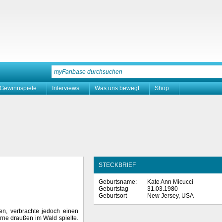
Gewinnspiele
Interviews
Was uns bewegt
Shop
STECKBRIEF
Geburtsname:
Kate Ann Micucci
Geburtstag
31.03.1980
Geburtsort
New Jersey, USA
n, verbrachte jedoch einen
erne draußen im Wald spielte.