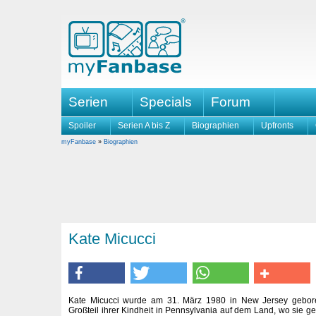
Serien
Specials
Forum
Spoiler
Serien A bis Z
Biographien
Upfronts
myFanbase
»
Biographien
Kate Micucci
Kate Micucci wurde am 31. März 1980 in New Jersey gebore
Großteil ihrer Kindheit in Pennsylvania auf dem Land, wo sie g