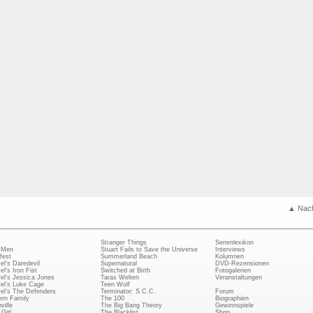
▲ Nac
Stranger Things
Serienlexikon
 Men
Stuart Fails to Save the Universe
Interviews
fest
Summerland Beach
Kolumnen
el's Daredevil
Supernatural
DVD-Rezensionen
el's Iron Fist
Switched at Birth
Fotogalerien
el's Jessica Jones
Taras Welten
Veranstaltungen
el's Luke Cage
Teen Wolf
el's The Defenders
Terminator: S.C.C.
Forum
rn Family
The 100
Biographien
ville
The Big Bang Theory
Gewinnspiele
Girl
The Blacklist
Shop