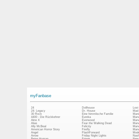
myFanbase
24
Dollhouse
Lost
24: Legacy
Dr. House
Mad
30 Rock
Eine himmlische Familie
Mani
4400 - Die Rückkehrer
Eureka
Marv
Akte X
Everwood
Marv
Alias
Fear the Walking Dead
Marv
Ally McBeal
Felicity
Marv
American Horror Story
Firefly
Marv
Angel
FlashForward
Mode
Arrow
Friday Night Lights
Nash
Being Human
Fringe
New 