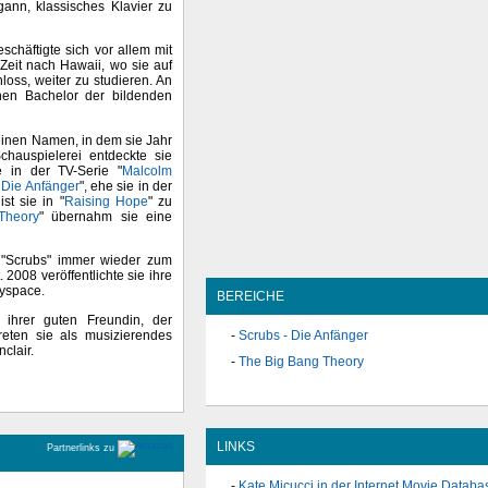
ann, klassisches Klavier zu
chäftigte sich vor allem mit
Zeit nach Hawaii, wo sie auf
oss, weiter zu studieren. An
inen Bachelor der bildenden
 einen Namen, in dem sie Jahr
hauspielerei entdeckte sie
le in der TV-Serie "
Malcolm
 Die Anfänger
", ehe sie in der
st sie in "
Raising Hope
" zu
Theory
" übernahm sie eine
n "Scrubs" immer wieder zum
. 2008 veröffentlichte sie ihre
Myspace.
BEREICHE
 ihrer guten Freundin, der
eten sie als musizierendes
Scrubs - Die Anfänger
clair.
The Big Bang Theory
LINKS
Partnerlinks zu
Kate Micucci in der Internet Movie Databa