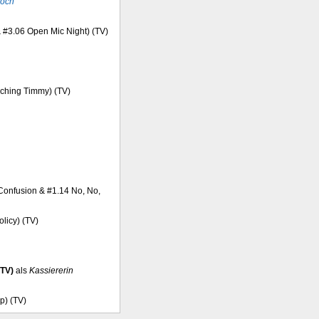
ooch
 & #3.06 Open Mic Night) (TV)
aching Timmy) (TV)
f Confusion & #1.14 No, No,
licy) (TV)
(TV)
als
Kassiererin
p) (TV)