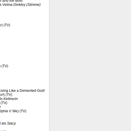
e and the Bold
ls
Velma Dinkley (Stimme)
r) (TV)
) (TV)
n Living Like a Demented God!
r!) (TV)
ls
Kellnerin
 (TV)
r
lphie n' Me) (TV)
l
als
Stacy