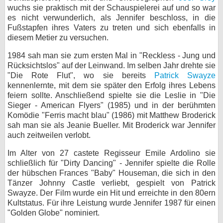
wuchs sie praktisch mit der Schauspielerei auf und so war
bei X
es nicht verwunderlich, als Jennifer beschloss, in die
Fußstapfen ihres Vaters zu treten und sich ebenfalls in
bei Facebook
diesem Metier zu versuchen.
1984 sah man sie zum ersten Mal in "Reckless - Jung und
Rücksichtslos" auf der Leinwand. Im selben Jahr drehte sie
Kontakt
"Die Rote Flut", wo sie bereits
Patrick Swayze
kennenlernte, mit dem sie später den Erfolg ihres Lebens
Nutzungsbedingungen
feiern sollte. Anschließend spielte sie die Leslie in "Die
Sieger - American Flyers" (1985) und in der berühmten
Datenschutz
Komödie "Ferris macht blau" (1986) mit Matthew Broderick
sah man sie als Jeanie Bueller. Mit Broderick war Jennifer
Cookie-Einstellungen
auch zeitweilen verlobt.
Im Alter von 27 castete Regisseur Emile Ardolino sie
Impressum
schließlich für "Dirty Dancing" - Jennifer spielte die Rolle
Desktop-Ansicht
der hübschen Frances "Baby" Houseman, die sich in den
myFanbase
Tänzer Johnny Castle verliebt, gespielt von Patrick
Swayze. Der Film wurde ein Hit und erreichte in den 80ern
Kultstatus. Für ihre Leistung wurde Jennifer 1987 für einen
"Golden Globe" nominiert.