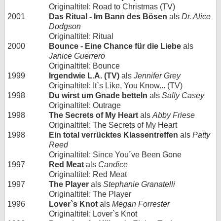
Originaltitel: Road to Christmas (TV)
2001
Das Ritual - Im Bann des Bösen
als
Dr. Alice
Dodgson
Originaltitel: Ritual
2000
Bounce - Eine Chance für die Liebe
als
Janice Guerrero
Originaltitel: Bounce
1999
Irgendwie L.A. (TV)
als
Jennifer Grey
Originaltitel: It`s Like, You Know... (TV)
1998
Du wirst um Gnade betteln
als
Sally Casey
Originaltitel: Outrage
1998
The Secrets of My Heart
als
Abby Friese
Originaltitel: The Secrets of My Heart
1998
Ein total verrücktes Klassentreffen
als
Patty
Reed
Originaltitel: Since You´ve Been Gone
1997
Red Meat
als
Candice
Originaltitel: Red Meat
1997
The Player
als
Stephanie Granatelli
Originaltitel: The Player
1996
Lover`s Knot
als
Megan Forrester
Originaltitel: Lover`s Knot