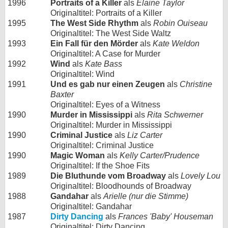
1996
Portraits of a Killer
als
Elaine Taylor
Originaltitel: Portraits of a Killer
1995
The West Side Rhythm
als
Robin Ouiseau
Originaltitel: The West Side Waltz
1993
Ein Fall für den Mörder
als
Kate Weldon
Originaltitel: A Case for Murder
1992
Wind
als
Kate Bass
Originaltitel: Wind
1991
Und es gab nur einen Zeugen
als
Christine
Baxter
Originaltitel: Eyes of a Witness
1990
Murder in Mississippi
als
Rita Schwerner
Originaltitel: Murder in Mississippi
1990
Criminal Justice
als
Liz Carter
Originaltitel: Criminal Justice
1990
Magic Woman
als
Kelly Carter/Prudence
Originaltitel: If the Shoe Fits
1989
Die Bluthunde vom Broadway
als
Lovely Lou
Originaltitel: Bloodhounds of Broadway
1988
Gandahar
als
Arielle (nur die Stimme)
Originaltitel: Gandahar
1987
Dirty Dancing
als
Frances 'Baby' Houseman
Originaltitel: Dirty Dancing