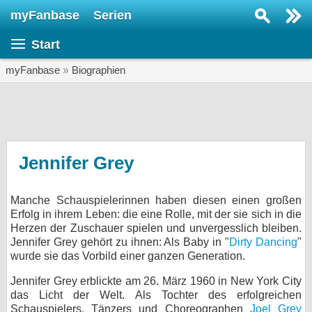
myFanbase
Serien
Serie suchen...
Start
Home
SERIEN
myFanbase
»
Biographien
Serien
Kolumnen
Interviews
Jennifer Grey
Veranstaltungen
Manche Schauspielerinnen haben diesen einen großen
KULTUR
Erfolg in ihrem Leben: die eine Rolle, mit der sie sich in die
Specials
Herzen der Zuschauer spielen und unvergesslich bleiben.
Jennifer Grey gehört zu ihnen: Als Baby in "
Dirty Dancing
"
SERVICE
wurde sie das Vorbild einer ganzen Generation.
Gewinnspiele
Jennifer Grey erblickte am 26. März 1960 in New York City
das Licht der Welt. Als Tochter des erfolgreichen
Forum
Schauspielers, Tänzers und Choreographen
Joel Grey