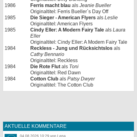
1986
Ferris macht blau
als
Jeanie Bueller
Originaltitel: Ferris Bueller`s Day Off
1985
Die Sieger - American Flyers
als
Leslie
Originaltitel: American Flyers
1985
Cindy Eller: A Modern Fairy Tale
als
Laura
Eller
Originaltitel: Cindy Eller: A Modern Fairy Tale
1984
Reckless - Jung und Rücksichtslos
als
Cathy Bennario
Originaltitel: Reckless
1984
Die Rote Flut
als
Toni
Originaltitel: Red Dawn
1984
Cotton Club
als
Patsy Dwyer
Originaltitel: The Cotton Club
AKTUELLE KOMMENTARE
04.08.2026 10:29 von Lena