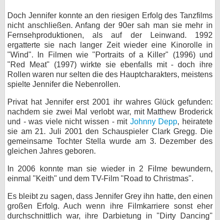
Doch Jennifer konnte an den riesigen Erfolg des Tanzfilms
nicht anschließen. Anfang der 90er sah man sie mehr in
Fernsehproduktionen, als auf der Leinwand. 1992
ergatterte sie nach langer Zeit wieder eine Kinorolle in
"Wind". In Filmen wie "Portraits of a Killer" (1996) und
"Red Meat" (1997) wirkte sie ebenfalls mit - doch ihre
Rollen waren nur selten die des Hauptcharakters, meistens
spielte Jennifer die Nebenrollen.
Privat hat Jennifer erst 2001 ihr wahres Glück gefunden:
nachdem sie zwei Mal verlobt war, mit Matthew Broderick
und - was viele nicht wissen - mit
Johnny Depp
, heiratete
sie am 21. Juli 2001 den Schauspieler Clark Gregg. Die
gemeinsame Tochter Stella wurde am 3. Dezember des
gleichen Jahres geboren.
In 2006 konnte man sie wieder in 2 Filme bewundern,
einmal "Keith" und dem TV-Film "Road to Christmas".
Es bleibt zu sagen, dass Jennifer Grey ihn hatte, den einen
großen Erfolg. Auch wenn ihre Filmkarriere sonst eher
durchschnittlich war, ihre Darbietung in "Dirty Dancing"