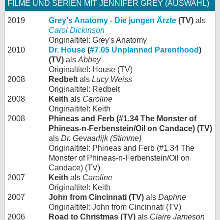
FILME UND SERIEN MIT JENNIFER GREY (AUSWAHL)
2019
Grey's Anatomy - Die jungen Ärzte
(TV)
als
Carol Dickinson
Originaltitel: Grey's Anatomy
2010
Dr. House
(
#7.05 Unplanned Parenthood
)
(TV)
als
Abbey
Originaltitel: House (TV)
2008
Redbelt
als
Lucy Weiss
Originaltitel: Redbelt
2008
Keith
als
Caroline
Originaltitel: Keith
2008
Phineas and Ferb (#1.34 The Monster of
Phineas-n-Ferbenstein/Oil on Candace) (TV)
als
Dr. Gevaarlijk (Stimme)
Originaltitel: Phineas and Ferb (#1.34 The
Monster of Phineas-n-Ferbenstein/Oil on
Candace) (TV)
2007
Keith
als
Caroline
Originaltitel: Keith
2007
John from Cincinnati (TV)
als
Daphne
Originaltitel: John from Cincinnati (TV)
2006
Road to Christmas (TV)
als
Claire Jameson