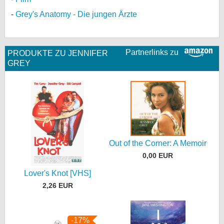
Grey's Anatomy - Die jungen Ärzte
Partnerlinks zu
PRODUKTE ZU JENNIFER
GREY
Out of the Corner: A Memoir
0,00 EUR
Lover's Knot [VHS]
2,26 EUR
-17%