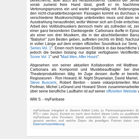
bereichernd, aber auch als herausfordernd. Obwohl der Ser
vorab zumeist freie Hand lässt, greift er im Nachhine
Vertonungsprozess ein und wartet regelmäßig mit Änderungs
den nicht-charakterbezogenen Passagen kommt es durchaus v
verschiedene Musikvorschläge unterbreiten muss und dann se
Ausstrahlung herausfindet, wofür Weiner sich am Ende entschiede
Arbeit des Vollblutmusikers dennoch mehr als zufrieden ist, zei
einer ganz besonderen Dankesgeste: Carbonara durfte in Epi
als einer von drei Musikern, die in der abschließenden Bars
"Babylon" zum Besten geben, auftreten (rechts im Bild). Nachzu
in voller Länge auf dem ersten offiziellen Soundtrack zur Serie, 
Series Vol. 1
". Einen noch besseren Einblick in das beachtliche 
jedoch die beiden bislang nur digital verfügbaren Veröffentl
Score Vol. 1
" und "
Mad Men, After Hours
".
Abgesehen von seiner aktuellen Kollaboration mit Matthe
Carbonara als Komponist und Musikbeauftragter bei div
Theaterproduktionen tätig. Im Zuge dessen durfte er bereit
Regisseuren - Ron Howard, M. Night Shyamalan, David Mamet,
Steve Buscemi
, Robert Benton - sowie oskarprämierten Mus
Portman, Michel LeGrand und Howard Shore zusammenarbeiten. 
über seine berufliche Laufbahn ist auf seiner
offiziellen Website
v
Willi S. - myFanbase
myFanbase integriert in diesem Artikel Links zu Partnerprogrammen 
RTL+ oder Joyn). Kommt es nach dem Aufruf dieser Links zu qualifizier
myFanbase eine Provision. Damit unterstützt ihr unsere redaktionell
gesetzt werden und welche Daten die jeweiligen Partner dabei verar
Datenschutzerklärung
.