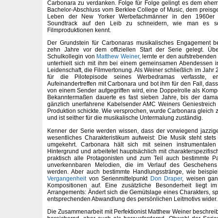
Carbonara zu verdanken. Folge für Folge gelingt es dem ehem
Bachelor-Abschluss vom Berklee College of Music, dem preis
Leben der New Yorker Werbefachmänner in den 1960er 
Soundtrack auf den Leib zu schneidern, wie man es s
Filmproduktionen kennt.
Der Grundstein für Carbonaras musikalisches Engagement b
zehn Jahre vor dem offiziellen Start der Serie gelegt. Üb
Schulkollegin von
Matthew Weiner
, lernte er den aufstrebend
unterhielt sich mit ihm bei einem gemeinsamen Abendessen i
Leidenschaft, die Filmvertonung. Als Weiner schließlich im Jahr 
für die Pilotepisode seines Werbedramas verfasste, e
Aufeinandertreffen mit Carbonara und bot ihm für den Fall, das
von einem Sender aufgegriffen wird, eine Doppelrolle als Komp
Bekanntermaßen dauerte es fast sieben Jahre, bis der dama
gänzlich unerfahrene Kabelsender AMC Weiners Geniestreich 
Produktion schickte. Wie versprochen, wurde Carbonara gleich z
und ist seither für die musikalische Untermalung zuständig.
Kenner der Serie werden wissen, dass der vorwiegend jazzi
wesentliches Charakteristikum aufweist: Die Musik steht stets 
umgekehrt. Carbonara hält sich mit seinen instrumentale
Hintergrund und arbeitetet hauptsächlich mit charakterspezifis
praktisch alle Protagonisten und zum Teil auch bestimmte 
unverkennbaren Melodien, die im Verlauf des Geschehens 
werden. Aber auch bestimmte Handlungsstränge, wie beispi
Vergangenheit
von Serienmittelpunkt
Don Draper
, weisen gan
Kompositionen auf. Eine zusätzliche Besonderheit lieg
Arrangements: Ändert sich die Gemütslage eines Charakters, spi
entsprechenden Abwandlung des persönlichen Leitmotivs wider.
Die Zusammenarbeit mit Perfektionist Matthew Weiner beschreibt