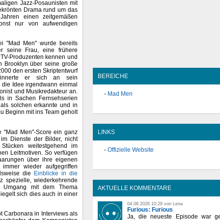
aligen Jazz-Posaunisten mit
gekrönten Drama rund um das
Jahren einen zeitgemäßen
onst nur von aufwendigen
ei "Mad Men" wurde bereits
er seine Frau, eine frühere
en TV-Produzenten kennen und
n Brooklyn über seine große
2000 den ersten Skriptentwurf
BEREICHE
rinnerte er sich an sein
s die Idee irgendwann einmal
onist und Musikredakteur an.
Mad Men
ls in Sachen Fernsehserien
als solchen erkannte und in
u Beginn mit ins Team geholt
ge "Mad Men"-Score ein ganz
LINKS
im Dienste der Bilder, nicht
n Stücken weitestgehend im
Offizielle Website
chen Leitmotiven. So verfügen
Paarungen über ihre eigenen
immer wieder aufgegriffen
elsweise die
Einblicke in die
z spezielle, wiederkehrende
t im Umgang mit dem Thema
AKTUELLE KOMMENTARE
egelt sich dies auch in einer
04.08.2026 10:29 von Lena
Furious: Furious
 Carbonara in Interviews als
Ja, die neueste Episode war ge