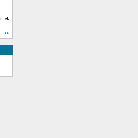
en, ob
ntare