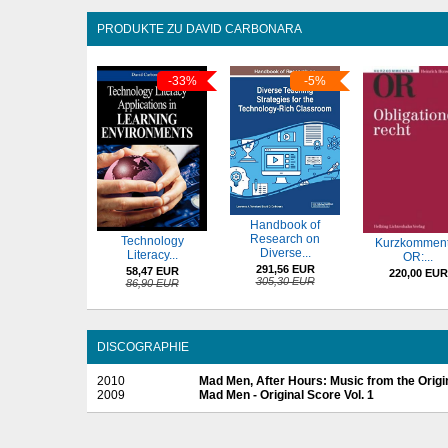
PRODUKTE ZU DAVID CARBONARA
-33%
-5%
Handbook of
Research on
Technology
Kurzkomment
Diverse...
Literacy...
OR:...
291,56 EUR
58,47 EUR
220,00 EUR
305,30 EUR
86,90 EUR
DISCOGRAPHIE
2010
Mad Men, After Hours: Music from the Origi
2009
Mad Men - Original Score Vol. 1