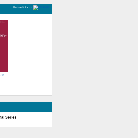
Partnerlinks zu
ar
nal Series