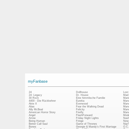
myFanbase
24
Dollhouse
Lost
24: Legacy
Dr. House
Mad
30 Rock
Eine himmlische Familie
Mani
4400 - Die Rückkehrer
Eureka
Marv
Akte X
Everwood
Marv
Alias
Fear the Walking Dead
Marv
Ally McBeal
Felicity
Marv
American Horror Story
Firefly
Marv
Angel
FlashForward
Mode
Arrow
Friday Night Lights
Nash
Being Human
Fringe
New 
Better Call Saul
Game of Thrones
Nip/
Bones
Georgie & Mandy's First Marriage
O.C.