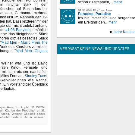
ienschöpfer dem Komponisten
schon zu streamen,...
mehr
in mitunter stark in den
wünschen auf. Besonders bei
04.08.2026 10:27 von Lena
or, dass Carbonara mehrere
Paradise: Paradise
lbst erst im Rahmen der TV-
Ich bin immer hin- und hergeriss
n hat. Dass letzterer mit der
ein Ereignis den...
mehr
gte sich nicht zuletzt anhand
sode
#1.06 Babylon
persönlich
mehr Komme
zene das titelgebende Stück
hören gibt es besagtes Stück
"
Mad Men - Music From The
Werk des Künstlers vermitteln
VERPASST KEINE NEWS UND UPDATES
ichungen "
Mad Men: Original
w Weiner war und ist David
ersen Kino-, Fernseh- und
s mit zahlreichen namhaften
 Milos Forman,
Stanley Tucci
,
ikerkollegInnen wie Rachel
Ein vollständiger Überblick
erfügbar.
(bspw. Amazon, Apple TV, WOW,
ten Käufen der Produkte, erhält
e Arbeit. Welche Cookies dabei
beiten, erfahrt ihr in unserer