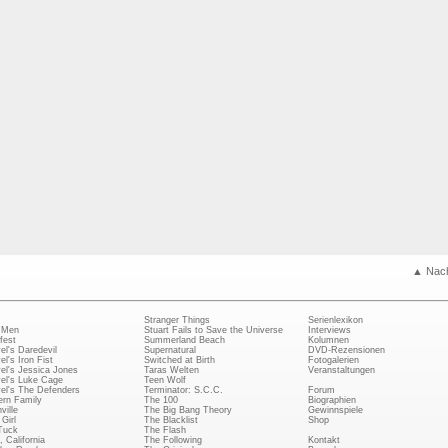
▲ Nac
Stranger Things
Serienlexikon
 Men
Stuart Fails to Save the Universe
Interviews
fest
Summerland Beach
Kolumnen
el's Daredevil
Supernatural
DVD-Rezensionen
el's Iron Fist
Switched at Birth
Fotogalerien
el's Jessica Jones
Taras Welten
Veranstaltungen
el's Luke Cage
Teen Wolf
el's The Defenders
Terminator: S.C.C.
Forum
rn Family
The 100
Biographien
ville
The Big Bang Theory
Gewinnspiele
Girl
The Blacklist
Shop
Tuck
The Flash
, California
The Following
Kontakt