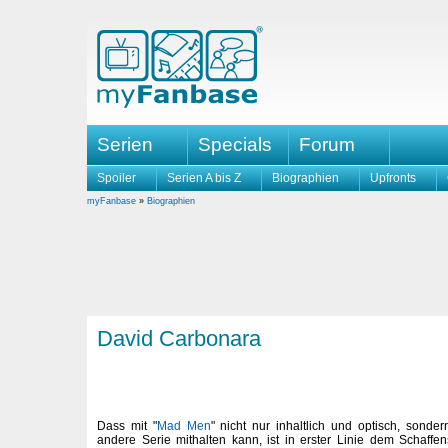
Serien
Specials
Forum
Spoiler
Serien A bis Z
Biographien
Upfronts
myFanbase
»
Biographien
David Carbonara
Dass mit "
Mad Men
" nicht nur inhaltlich und optisch, sond
andere Serie mithalten kann, ist in erster Linie dem Schaff