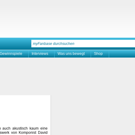
Gewinnspiele
Interviews
Was uns bewegt
Shop
ern auch akustisch kaum eine
enswerk von Komponist David