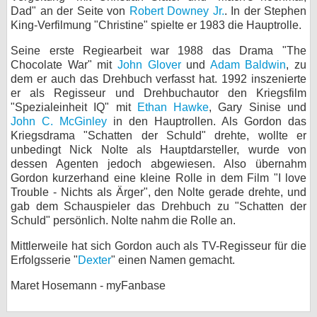
Dad" an der Seite von
Robert Downey Jr.
. In der Stephen
bei X
King-Verfilmung "Christine" spielte er 1983 die Hauptrolle.
bei Facebook
Seine erste Regiearbeit war 1988 das Drama "The
Chocolate War" mit
John Glover
und
Adam Baldwin
, zu
dem er auch das Drehbuch verfasst hat. 1992 inszenierte
er als Regisseur und Drehbuchautor den Kriegsfilm
Kontakt
"Spezialeinheit IQ" mit
Ethan Hawke
, Gary Sinise und
John C. McGinley
in den Hauptrollen. Als Gordon das
Nutzungsbedingungen
Kriegsdrama "Schatten der Schuld" drehte, wollte er
unbedingt Nick Nolte als Hauptdarsteller, wurde von
Datenschutz
dessen Agenten jedoch abgewiesen. Also übernahm
Gordon kurzerhand eine kleine Rolle in dem Film "I love
Cookie-Einstellungen
Trouble - Nichts als Ärger", den Nolte gerade drehte, und
gab dem Schauspieler das Drehbuch zu "Schatten der
Impressum
Schuld" persönlich. Nolte nahm die Rolle an.
Desktop-Ansicht
Mittlerweile hat sich Gordon auch als TV-Regisseur für die
myFanbase
Erfolgsserie "
Dexter
" einen Namen gemacht.
Maret Hosemann - myFanbase