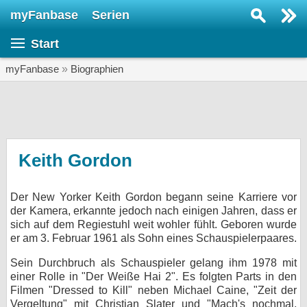
myFanbase
Serien
Serie suchen...
Start
Home
SERIEN
myFanbase
»
Biographien
Serien
Kolumnen
Interviews
Keith Gordon
Veranstaltungen
Der New Yorker Keith Gordon begann seine Karriere vor
KULTUR
der Kamera, erkannte jedoch nach einigen Jahren, dass er
Specials
sich auf dem Regiestuhl weit wohler fühlt. Geboren wurde
er am 3. Februar 1961 als Sohn eines Schauspielerpaares.
SERVICE
Sein Durchbruch als Schauspieler gelang ihm 1978 mit
Gewinnspiele
einer Rolle in "Der Weiße Hai 2". Es folgten Parts in den
Filmen "Dressed to Kill" neben Michael Caine, "Zeit der
Forum
Vergeltung" mit Christian Slater und "Mach's nochmal,