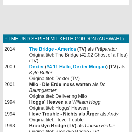
FILME UND SERIEN MIT KEITH GORDON (AUSWAHL)
2014
The Bridge - America
(TV)
als
Präparator
Originaltitel: The Bridge (#2.02 Ghost of a Flea)
(TV)
2009
Dexter
(
#4.11 Hallo, Dexter Morgan
) (TV)
als
Kyle Butler
Originaltitel: Dexter (TV)
2001
Milo - Die Erde muss warten
als
Dr.
Baumgartner
Originaltitel: Delivering Milo
1994
Hoggs' Heaven
als
William Hogg
Originaltitel: Hoggs' Heaven
1994
I love Trouble - Nichts als Ärger
als
Andy
Originaltitel: I love Trouble
1993
Brooklyn Bridge (TV)
als
Cousin Herbie
Originaltitel: Brooklyn Bridge (TV)