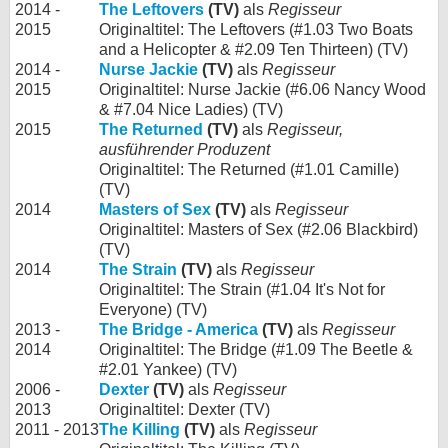
2014 -
The Leftovers
(TV)
als
Regisseur
2015
Originaltitel: The Leftovers (#1.03 Two Boats
and a Helicopter & #2.09 Ten Thirteen) (TV)
2014 -
Nurse Jackie
(TV)
als
Regisseur
2015
Originaltitel: Nurse Jackie (#6.06 Nancy Wood
& #7.04 Nice Ladies) (TV)
2015
The Returned
(TV)
als
Regisseur,
ausführender Produzent
Originaltitel: The Returned (#1.01 Camille)
(TV)
2014
Masters of Sex
(TV)
als
Regisseur
Originaltitel: Masters of Sex (#2.06 Blackbird)
(TV)
2014
The Strain
(TV)
als
Regisseur
Originaltitel: The Strain (#1.04 It's Not for
Everyone) (TV)
2013 -
The Bridge - America
(TV)
als
Regisseur
2014
Originaltitel: The Bridge (#1.09 The Beetle &
#2.01 Yankee) (TV)
2006 -
Dexter
(TV)
als
Regisseur
2013
Originaltitel: Dexter (TV)
2011 - 2013
The Killing
(TV)
als
Regisseur