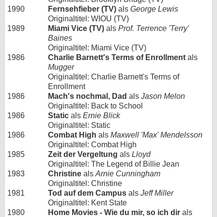
1990
Fernsehfieber (TV)
als
George Lewis
Originaltitel: WIOU (TV)
1989
Miami Vice (TV)
als
Prof. Terrence 'Terry'
Baines
Originaltitel: Miami Vice (TV)
1986
Charlie Barnett's Terms of Enrollment
als
Mugger
Originaltitel: Charlie Barnett's Terms of
Enrollment
1986
Mach's nochmal, Dad
als
Jason Melon
Originaltitel: Back to School
1986
Static
als
Ernie Blick
Originaltitel: Static
1986
Combat High
als
Maxwell 'Max' Mendelsson
Originaltitel: Combat High
1985
Zeit der Vergeltung
als
Lloyd
Originaltitel: The Legend of Billie Jean
1983
Christine
als
Arnie Cunningham
Originaltitel: Christine
1981
Tod auf dem Campus
als
Jeff Miller
Originaltitel: Kent State
1980
Home Movies - Wie du mir, so ich dir
als