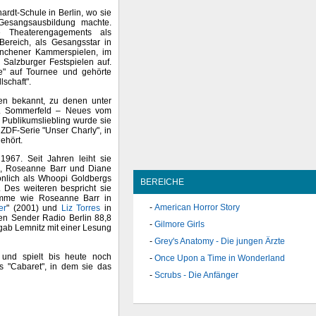
rdt-Schule in Berlin, wo sie
Gesangsausbildung machte.
e Theaterengagements als
Bereich, als Gesangsstar in
Münchener Kammerspielen, im
 Salzburger Festspielen auf.
ne" auf Tournee und gehörte
schaft".
en bekannt, zu denen unter
Dr. Sommerfeld – Neues vom
 Publikumsliebling wurde sie
 ZDF-Serie "Unser Charly", in
ehört.
1967. Seit Jahren leiht sie
s, Roseanne Barr und Diane
önlich als Whoopi Goldbergs
BEREICHE
. Des weiteren bespricht sie
Stimme wie Roseanne Barr in
American Horror Story
er
" (2001) und
Liz Torres
in
den Sender Radio Berlin 88,8
Gilmore Girls
 gab Lemnitz mit einer Lesung
Grey's Anatomy - Die jungen Ärzte
 und spielt bis heute noch
Once Upon a Time in Wonderland
s "Cabaret", in dem sie das
Scrubs - Die Anfänger