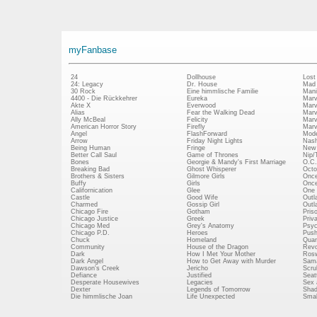
myFanbase
24
Dollhouse
Lost
24: Legacy
Dr. House
Mad
30 Rock
Eine himmlische Familie
Mani
4400 - Die Rückkehrer
Eureka
Marv
Akte X
Everwood
Marv
Alias
Fear the Walking Dead
Marv
Ally McBeal
Felicity
Marv
American Horror Story
Firefly
Marv
Angel
FlashForward
Mode
Arrow
Friday Night Lights
Nash
Being Human
Fringe
New 
Better Call Saul
Game of Thrones
Nip/
Bones
Georgie & Mandy's First Marriage
O.C.
Breaking Bad
Ghost Whisperer
Octo
Brothers & Sisters
Gilmore Girls
Once
Buffy
Girls
Once
Californication
Glee
One 
Castle
Good Wife
Outl
Charmed
Gossip Girl
Outl
Chicago Fire
Gotham
Pris
Chicago Justice
Greek
Priv
Chicago Med
Grey's Anatomy
Psy
Chicago P.D.
Heroes
Push
Chuck
Homeland
Quan
Community
House of the Dragon
Revo
Dark
How I Met Your Mother
Rosw
Dark Angel
How to Get Away with Murder
Sam
Dawson's Creek
Jericho
Scru
Defiance
Justified
Seatt
Desperate Housewives
Legacies
Sex 
Dexter
Legends of Tomorrow
Shad
Die himmlische Joan
Life Unexpected
Small