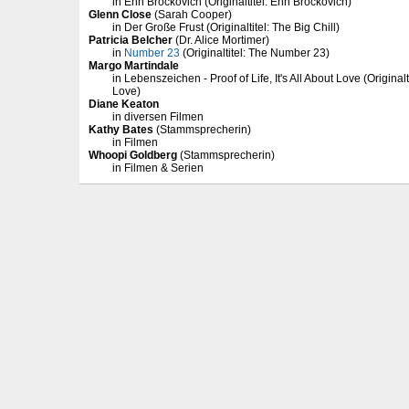
in Erin Brockovich (Originaltitel: Erin Brockovich)
Glenn Close
(Sarah Cooper)
in Der Große Frust (Originaltitel: The Big Chill)
Patricia Belcher
(Dr. Alice Mortimer)
in
Number 23
(Originaltitel: The Number 23)
Margo Martindale
in Lebenszeichen - Proof of Life, It's All About Love (Originaltit
Love)
Diane Keaton
in diversen Filmen
Kathy Bates
(Stammsprecherin)
in Filmen
Whoopi Goldberg
(Stammsprecherin)
in Filmen & Serien