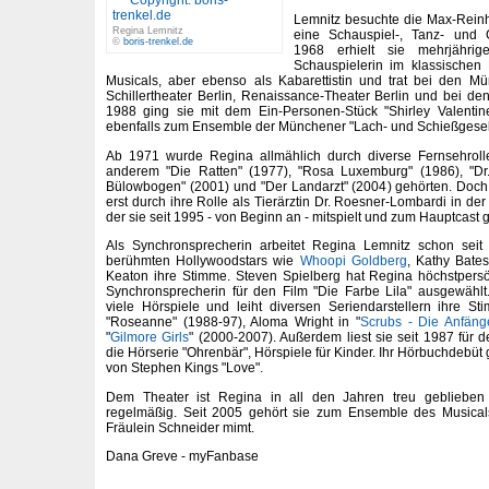
Lemnitz besuchte die Max-Reinha
Regina Lemnitz
eine Schauspiel-, Tanz- und 
©
boris-trenkel.de
1968 erhielt sie mehrjährig
Schauspielerin im klassischen 
Musicals, aber ebenso als Kabarettistin und trat bei den 
Schillertheater Berlin, Renaissance-Theater Berlin und bei den
1988 ging sie mit dem Ein-Personen-Stück "Shirley Valenti
ebenfalls zum Ensemble der Münchener "Lach- und Schießgesell
Ab 1971 wurde Regina allmählich durch diverse Fernsehroll
anderem "Die Ratten" (1977), "Rosa Luxemburg" (1986), "
Bülowbogen" (2001) und "Der Landarzt" (2004) gehörten. Doch
erst durch ihre Rolle als Tierärztin Dr. Roesner-Lombardi in der
der sie seit 1995 - von Beginn an - mitspielt und zum Hauptcast g
Als Synchronsprecherin arbeitet Regina Lemnitz schon seit 
berühmten Hollywoodstars wie
Whoopi Goldberg
, Kathy Bate
Keaton ihre Stimme. Steven Spielberg hat Regina höchstpers
Synchronsprecherin für den Film "Die Farbe Lila" ausgewählt
viele Hörspiele und leiht diversen Seriendarstellern ihre 
"Roseanne" (1988-97), Aloma Wright in "
Scrubs - Die Anfäng
"
Gilmore Girls
" (2000-2007). Außerdem liest sie seit 1987 für 
die Hörserie "Ohrenbär", Hörspiele für Kinder. Ihr Hörbuchdebüt
von Stephen Kings "Love".
Dem Theater ist Regina in all den Jahren treu geblieben
regelmäßig. Seit 2005 gehört sie zum Ensemble des Musical
Fräulein Schneider mimt.
Dana Greve - myFanbase