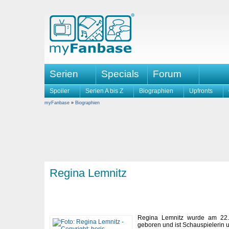
Serien
Specials
Forum
Spoiler
Serien A bis Z
Biographien
Upfronts
myFanbase
»
Biographien
Regina Lemnitz
Regina Lemnitz wurde am 22.
geboren und ist Schauspielerin 