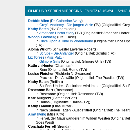
FILME UND SERIEN MIT REGINA LEMNITZ (AUSWAHL SYNCH
Debbie Allen
(
Dr. Catherine Avery
)
in
Grey's Anatomy - Die jungen Ärzte
(TV) (Originaltitel: Gre
Kathy Bates
(div. Charaktere)
in
American Horror Story
(TV) (Originaltitel: American Horror
Whoopi Goldberg
(Frau Hase)
in
Once Upon a Time in Wonderland
(Originaltitel: Once U
(TV))
Aloma Wright
(Schwester Laverne Roberts)
in
Scrubs - Die Anfänger
(Originaltitel: Scrubs (TV))
Liz Torres
(
Miss Patty
)
in
Gilmore Girls
(Originaltitel: Gilmore Girls (TV))
Kathryn Hunter
(Charmian)
in Rom (Originaltitel: Rome (TV))
Louise Fletcher
(Richterin N. Swanson)
in Practice - Die Anwälte (Originaltitel: The Practice (TV))
Kathy Bates
(Bettina)
in Six Feet Under - Gestorben wird immer (Originaltitel: Six 
Roseanne Barr
(Roseanne)
in Roseanne (Originaltitel: Roseanne (TV))
Kate Mulgrew
(Garnet McGee)
in Dallas (Originaltitel: Dallas (TV))
Kathy Lamkin
(Lilas Mutter)
in Nach Sieben Tagen - Ausgeflittert (Originaltitel: The Hear
Amy Irving
(Miss Kitty)
in Feivel, der Mauswanderer im Wilden Westen (Originaltitel:
Goes West)
Conchata Ferrell
(Brenda)