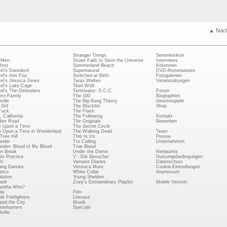
▲ Nac
Stranger Things
Serienlexikon
 Men
Stuart Fails to Save the Universe
Interviews
fest
Summerland Beach
Kolumnen
el's Daredevil
Supernatural
DVD-Rezensionen
el's Iron Fist
Switched at Birth
Fotogalerien
el's Jessica Jones
Taras Welten
Veranstaltungen
el's Luke Cage
Teen Wolf
el's The Defenders
Terminator: S.C.C.
Forum
rn Family
The 100
Biographien
ville
The Big Bang Theory
Gewinnspiele
Girl
The Blacklist
Shop
Tuck
The Flash
, California
The Following
Kontakt
ber Road
The Originals
Bewerben
 Upon a Time
The Secret Circle
 Upon a Time in Wonderland
The Walking Dead
Team
Tree Hill
This Is Us
Presse
ander
Tru Calling
Unternehmen
ander: Blood of My Blood
True Blood
on Break
Under the Dome
Netiquette
ate Practice
V - Die Besucher
Nutzungsbedingungen
ch
Vampire Diaries
Datenschutz
ing Daisies
Veronica Mars
Cookie-Einstellungen
tico
White Collar
Impressum
lution
Young Sheldon
ell
Zoey's Extraordinary Playlist
Mobile Version
antha Who?
bs
Film
le Firefighters
Literatur
and the City
Musik
owhunters
Specials
ville