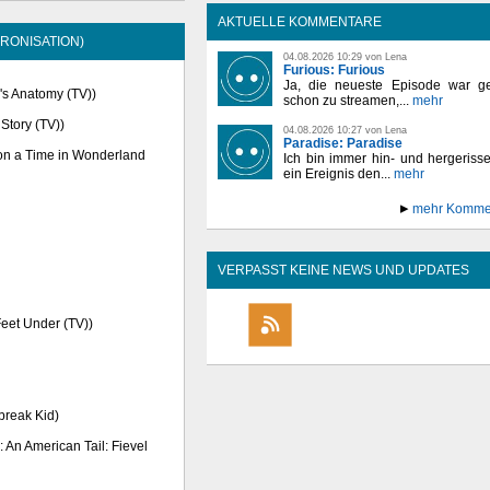
AKTUELLE KOMMENTARE
RONISATION)
04.08.2026 10:29 von Lena
Furious: Furious
Ja, die neueste Episode war ge
y's Anatomy (TV))
schon zu streamen,...
mehr
 Story (TV))
04.08.2026 10:27 von Lena
Paradise: Paradise
pon a Time in Wonderland
Ich bin immer hin- und hergeriss
ein Ereignis den...
mehr
mehr Komme
VERPASST KEINE NEWS UND UPDATES
Feet Under (TV))
tbreak Kid)
 An American Tail: Fievel