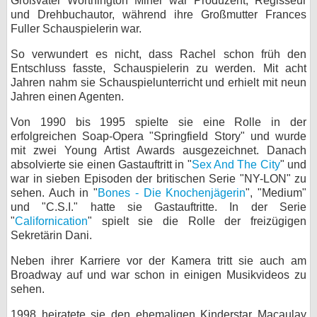
Großvater Worthington Miner war Produzent, Regisseur
und Drehbuchautor, während ihre Großmutter Frances
bei X
Fuller Schauspielerin war.
bei Facebook
So verwundert es nicht, dass Rachel schon früh den
Entschluss fasste, Schauspielerin zu werden. Mit acht
Jahren nahm sie Schauspielunterricht und erhielt mit neun
Kontakt
Jahren einen Agenten.
Von 1990 bis 1995 spielte sie eine Rolle in der
Nutzungsbedingungen
erfolgreichen Soap-Opera "Springfield Story" und wurde
mit zwei Young Artist Awards ausgezeichnet. Danach
Datenschutz
absolvierte sie einen Gastauftritt in "
Sex And The City
" und
war in sieben Episoden der britischen Serie "NY-LON" zu
Cookie-Einstellungen
sehen. Auch in "
Bones - Die Knochenjägerin
", "Medium"
und "C.S.I." hatte sie Gastauftritte. In der Serie
Impressum
"
Californication
" spielt sie die Rolle der freizügigen
Sekretärin Dani.
Desktop-Ansicht
myFanbase
Neben ihrer Karriere vor der Kamera tritt sie auch am
Broadway auf und war schon in einigen Musikvideos zu
sehen.
1998 heiratete sie den ehemaligen Kinderstar Macaulay