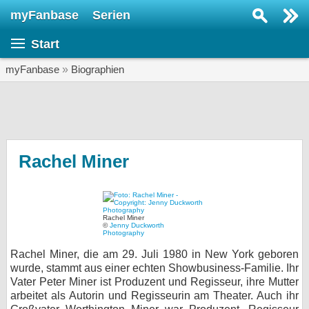
myFanbase
Serien
Serie suchen...
Start
Home
SERIEN
myFanbase
»
Biographien
Serien
Kolumnen
Interviews
Rachel Miner
Veranstaltungen
KULTUR
Rachel Miner
Specials
©
Jenny Duckworth
Photography
SERVICE
Rachel Miner, die am 29. Juli 1980 in New York geboren
wurde, stammt aus einer echten Showbusiness-Familie. Ihr
Gewinnspiele
Vater Peter Miner ist Produzent und Regisseur, ihre Mutter
arbeitet als Autorin und Regisseurin am Theater. Auch ihr
Forum