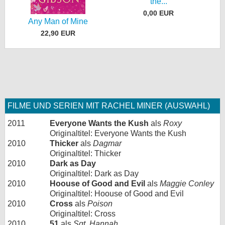
the...
0,00 EUR
Any Man of Mine
22,90 EUR
FILME UND SERIEN MIT RACHEL MINER (AUSWAHL)
2011
Everyone Wants the Kush
als
Roxy
Originaltitel: Everyone Wants the Kush
2010
Thicker
als
Dagmar
Originaltitel: Thicker
2010
Dark as Day
Originaltitel: Dark as Day
2010
Hoouse of Good and Evil
als
Maggie Conley
Originaltitel: Hoouse of Good and Evil
2010
Cross
als
Poison
Originaltitel: Cross
2010
51
als
Sgt. Hannah