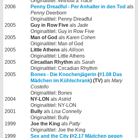
Originaltitel: Without a Trace
2006
Penny Dreadful - Per Anhalter in den Tod
als
Penny Deerborn
Originaltitel: Penny Dreadful
2005
Guy in Row Five
als
Jade
Originaltitel: Guy in Row Five
2005
Man of God
als
Karen Cohen
Originaltitel: Man of God
2005
Little Athens
als
Allison
Originaltitel: Little Athens
2005
Circadian Rhythm
als
Sarah
Originaltitel: Circadian Rhythm
2005
Bones - Die Knochenjägerin
(
#1.08 Das
Mädchen im Kühlschrank
) (TV)
als
Mary
Costello
Originaltitel: Bones
2004
NY-LON
als
Astrid
Originaltitel: NY-LON
2001
Bully
als
Lisa Connelly
Originaltitel: Bully
1999
Joe the King
als
Patty
Originaltitel: Joe the King
1999
Sex and the City
(
#2.17 Mädchen gegen