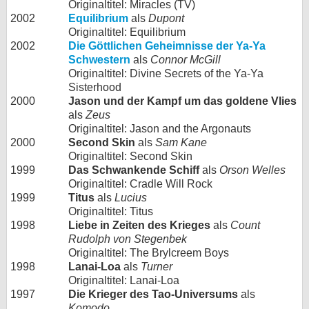
Originaltitel: Miracles (TV)
2002
Equilibrium
als
Dupont
Originaltitel: Equilibrium
2002
Die Göttlichen Geheimnisse der Ya-Ya
Schwestern
als
Connor McGill
Originaltitel: Divine Secrets of the Ya-Ya
Sisterhood
2000
Jason und der Kampf um das goldene Vlies
als
Zeus
Originaltitel: Jason and the Argonauts
2000
Second Skin
als
Sam Kane
Originaltitel: Second Skin
1999
Das Schwankende Schiff
als
Orson Welles
Originaltitel: Cradle Will Rock
1999
Titus
als
Lucius
Originaltitel: Titus
1998
Liebe in Zeiten des Krieges
als
Count
Rudolph von Stegenbek
Originaltitel: The Brylcreem Boys
1998
Lanai-Loa
als
Turner
Originaltitel: Lanai-Loa
1997
Die Krieger des Tao-Universums
als
Komodo