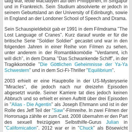
tätig war, lebte Macfadyen auf den Philippinen, in Singapur
und in Frankreich. Sein Studium absolvierte er jedoch in
bei X
seinem Geburtsland an der University of Edinburgh, sowie
in England an der Londoner School of Speech and Drama.
bei Facebook
Sein Schauspieldebüt gab er 1991 in dem Filmdrama "The
Lost Language of Cranes". Kurz darauf wurde er für die
Kontakt
britische Serie "Soldier Soldier" gecastet und war in den
folgenden Jahren in einer Reihe von Filmen zu sehen,
unter anderem in der Romantikkomödie "Verdammt, ich
Nutzungsbedingungen
will dich", in dem Drama "Das Schwankende Schiff", in der
Tragikkomödie "
Die Göttlichen Geheimnisse der Ya-Ya
Datenschutz
Schwestern
" und in dem Sci-Fi-Thriller "
Equilibrium
".
Cookie-Einstellungen
2003 erhielt er eine Hauptrolle in der US-Mysteryserie
"Miracles", die jedoch nach nur dreizehn Episoden
Impressum
abgesetzt wurde. Seiner Karriere tat dies jedoch keinen
Abbruch und so erhielt er einen Auftritt über drei Episoden
Desktop-Ansicht
in "
Alias - Die Agentin
" als Joseph Ehrmann und ist in der
myFanbase
Rolle des Jeff Teil der "
Saw
"-Filmreihe. In zwei Filmen der
Horrorsaga zählte er zum Cast. 2008 übernahm er den Part
des sexuell freizügigen Selbsthilfe-Gurus
Julian
in
"
Californication
". 2012 war er in "
Chuck
" als Bösewicht