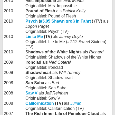
2010
Mrs. Impossible
als
Mac Manus
Originaltitel: Mrs. Impossible
2010
Pound of Flesh
als
Patrick Kelly
Originaltitel: Pound of Flesh
2010
Psych
(
#5.05 Shawn groß in Fahrt
) (TV)
als
Logon Paget
Originaltitel: Psych (TV)
2010
Lie to Me
(TV)
als
Jimmy Doyle
Originaltitel: Lie to Me (#2.12 Sweet Sixteen)
(TV)
2010
Shadows of the White Nights
als
Richard
Originaltitel: Shadows of the White Nights
2009
Ironclad
als
Ned Coteral
Originaltitel: Ironclad
2009
Shadowheart
als
Will Tunney
Originaltitel: Shadowheart
2008
San Saba
als
Bud
Originaltitel: San Saba
2008
Saw V
als
Jeff Reinhart
Originaltitel: Saw V
2008
Californication
(TV)
als
Julian
Originaltitel: Californication (TV)
2007
The Rich Inner Life of Penelope Cloud
als