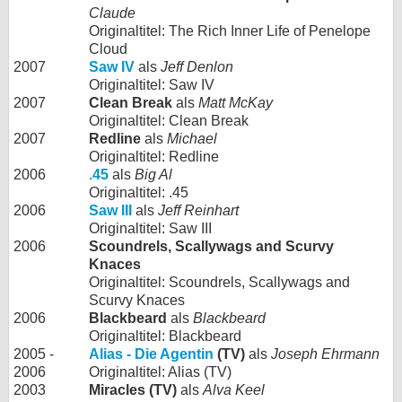
Claude
Originaltitel: The Rich Inner Life of Penelope
Cloud
2007
Saw IV
als
Jeff Denlon
Originaltitel: Saw IV
2007
Clean Break
als
Matt McKay
Originaltitel: Clean Break
2007
Redline
als
Michael
Originaltitel: Redline
2006
.45
als
Big Al
Originaltitel: .45
2006
Saw III
als
Jeff Reinhart
Originaltitel: Saw III
2006
Scoundrels, Scallywags and Scurvy
Knaces
Originaltitel: Scoundrels, Scallywags and
Scurvy Knaces
2006
Blackbeard
als
Blackbeard
Originaltitel: Blackbeard
2005 -
Alias - Die Agentin
(TV)
als
Joseph Ehrmann
2006
Originaltitel: Alias (TV)
2003
Miracles (TV)
als
Alva Keel