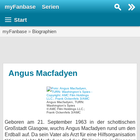
myFanbase
Serien
Serie suchen...
Start
Home
SERIEN
myFanbase
»
Biographien
Serien
Kolumnen
Interviews
Angus Macfadyen
Veranstaltungen
KULTUR
Specials
Angus Macfadyen, TURN:
Washington's Spies
© AMC Film Holdings LLC.;
SERVICE
Frank Ockenfels 3/AMC
Gewinnspiele
Geboren am 21. September 1963 in der schottischen
Großstadt Glasgow, wuchs Angus Macfadyen rund um den
Erdball auf. Da sein Vater als Arzt für eine Hilfsorganisation
Forum