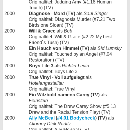
Originaltitel: Judging Amy (#1.18 Human
Touch) (TV)
2000
Diagnose - Mord (TV)
als
Saul Singer
Originaltitel: Diagnosis Murder (#7.21 Two
Birds one Sloan) (TV)
2000
Will & Grace
als
Bob
Originaltitel: Will & Grace (#2.22 My best
Friend`s Tush) (TV)
2000
Ein Hauch von Himmel (TV)
als
Sid Lumsky
Originaltitel: Touched by an Angel (#7.04
Restoration) (TV)
2000
Boys Life 3
als
Richter Levin
Originaltitel: Boys Life 3
2000
True Vinyl - Voll aufgelegt
als
Hotelangestellter
Originaltitel: True Vinyl
2000
Ein Witzbold namens Carey (TV)
als
Feinstein
Originaltitel: The Drew Carey Show (#5.13
Drew and the Racial Tension Play) (TV)
2000
Ally McBeal
(
#4.01 Bodycheck
) (TV)
als
Attorney Dick Raditz
Originaltitel: Ally McBeal (TV)