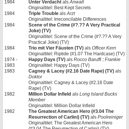
1984
Unter Verdacht
als
Anwalt
Originaltitel: Best Kept Secrets
1984
Triple Trouble
als
Arzt
Originaltitel: Irreconcilable Differences
1984
Scene of the Crime (#?.?? A Very Practical
Joke) (TV)
Originaltitel: Scene of the Crime (#?.?? A Very
Practical Joke) (TV)
1984
Trio mit Vier Fäusten (TV)
als
Officer Kern
Originaltitel: Riptide (#1.07 The Hardcase) (TV)
1974 -
Happy Days (TV)
als
Rocco Baruffi ; Frankie
1983
Originaltitel: Happy Days (TV)
1983
Cagney & Lacey (#2.16 Date Rape) (TV)
als
Doktor
Originaltitel: Cagney & Lacey (#2.16 Date
Rape) (TV)
1982
Million Dollar Infield
als
Long Island Bucks
Member
Originaltitel: Million Dollar Infield
1982
The Greatest American Hero (#3.04 The
Resurrection of Carlini) (TV)
als
Poolreiniger
Originaltitel: The Greatest American Hero
(#3.04 The Resurrection of Carlini) (TV)