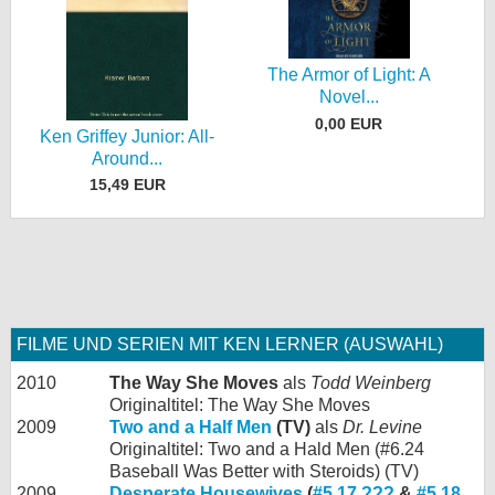
The Armor of Light: A
Novel...
0,00 EUR
Ken Griffey Junior: All-
Around...
15,49 EUR
FILME UND SERIEN MIT KEN LERNER (AUSWAHL)
2010
The Way She Moves
als
Todd Weinberg
Originaltitel: The Way She Moves
2009
Two and a Half Men
(TV)
als
Dr. Levine
Originaltitel: Two and a Hald Men (#6.24
Baseball Was Better with Steroids) (TV)
2009
Desperate Housewives
(
#5.17 ???
&
#5.18