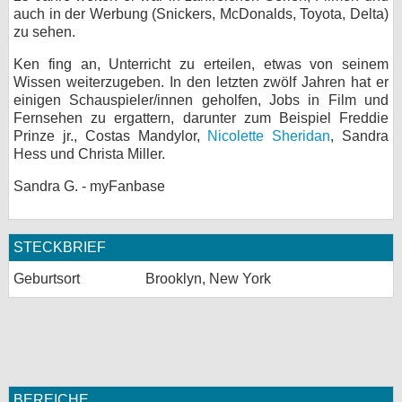
auch in der Werbung (Snickers, McDonalds, Toyota, Delta)
bei X
zu sehen.
bei Facebook
Ken fing an, Unterricht zu erteilen, etwas von seinem
Wissen weiterzugeben. In den letzten zwölf Jahren hat er
einigen Schauspieler/innen geholfen, Jobs in Film und
Fernsehen zu ergattern, darunter zum Beispiel Freddie
Kontakt
Prinze jr., Costas Mandylor,
Nicolette Sheridan
, Sandra
Hess und Christa Miller.
Nutzungsbedingungen
Sandra G. - myFanbase
Datenschutz
Cookie-Einstellungen
STECKBRIEF
Impressum
Geburtsort
Brooklyn, New York
Desktop-Ansicht
myFanbase
BEREICHE