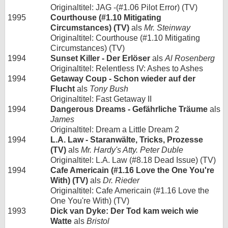
Originaltitel: JAG -(#1.06 Pilot Error) (TV)
1995
Courthouse (#1.10 Mitigating
Circumstances) (TV)
als
Mr. Steinway
Originaltitel: Courthouse (#1.10 Mitigating
Circumstances) (TV)
1994
Sunset Killer - Der Erlöser
als
Al Rosenberg
Originaltitel: Relentless IV: Ashes to Ashes
1994
Getaway Coup - Schon wieder auf der
Flucht
als
Tony Bush
Originaltitel: Fast Getaway II
1994
Dangerous Dreams - Gefährliche Träume
als
James
Originaltitel: Dream a Little Dream 2
1994
L.A. Law - Staranwälte, Tricks, Prozesse
(TV)
als
Mr. Hardy's Atty. Peter Duble
Originaltitel: L.A. Law (#8.18 Dead Issue) (TV)
1994
Cafe Americain (#1.16 Love the One You're
With) (TV)
als
Dr. Rieder
Originaltitel: Cafe Americain (#1.16 Love the
One You're With) (TV)
1993
Dick van Dyke: Der Tod kam weich wie
Watte
als
Bristol