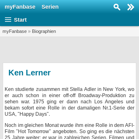
myFanbase
Serien
Serie suchen...
Start
Home
SERIEN
myFanbase
»
Biographien
Serien
Kolumnen
Interviews
Ken Lerner
Veranstaltungen
Ken studierte zusammen mit Stella Adler in New York, wo
KULTUR
er auch schon in einer off-off Broadway-Produktion zu
Specials
sehen war. 1975 ging er dann nach Los Angeles und
bekam sofort eine Rolle in der damaligen Nr.1-Serie der
SERVICE
USA, "Happy Days".
Gewinnspiele
Noch im gleichen Monat wurde ihm eine Rolle in dem AFI-
Film "Hot Tomorrow" angeboten. So ging es die nächsten
Forum
25 Jahre weiter: er war in zahlreichen Serien, Filmen und