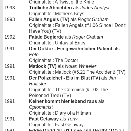
Originaltitel: A Twist of the Knife
1993
Tödliche Absichten
als
Judes Analyst
Originaltitel: Mother's Boys
1993
Fallen Angels (TV)
als
Roger Graham
Originaltitel: Fallen Angels (#1.06 Since I Don't
Have You) (TV)
1992
Fatale Begierde
als
Roger Graham
Originaltitel: Unlawful Entry
1991
Der Doktor - Ein gewöhnlicher Patient
als
Pete
Originaltitel: The Doctor
1991
Matlock (TV)
als
Nolan Wheeler
Originaltitel: Matlock (#5.21 The Accident) (TV)
1991
Der Polizeichef - Eis im Blut (TV)
als
Jim
Hollister
Originaltitel: The Commish (#1.03 The
Poisoned Tree) (TV)
1991
Keiner kommt hier lebend raus
als
Optometrist
Originaltitel: Diary of a Hitman
1991
Fast Getaway
als
Tony
Originaltitel: Fast Getaway
1991
Eddie Dodd (#1.01 Love and Death) (TV)
als