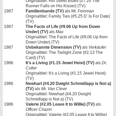
Originaltitel: Hill Street Blues (#7.20 The
Runner Falls on His Kisser) (TV)
1987
Familienbande (TV)
als
Mr. Feinman
Originaltitel: Family Ties (#5.25 D' Is For Date)
(TV)
1987
The Facts of Life (#9.06 Up from Down
Under) (TV)
als
Max
Originaltitel: The Facts of Life (#9.06 Up from
Down Under) (TV)
1987
Unbekannte Dimension (TV)
als
Verkäufer
Originaltitel: The Twilight Zone (#2.13 The
Card) (TV)
1986
It's a Living (#1.15 Jewel Heist) (TV)
als
Dr.
Cutler
Originaltitel: It's a Living (#1.15 Jewel Heist)
(TV)
1986
Newhart (#4.20 Dwight Schmidlapp is Not a)
(TV)
als
Mr. Van Cleve
Originaltitel: Newhart (#4.20 Dwight
Schmidlapp is Not a) (TV)
1986
Valerie (#2.05 Leave It to Willie) (TV)
als
Officer Chazin
Originaltitel: Valerie (#2.05 Leave It to Willie)