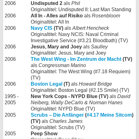
2006
Undisputed 2
als
Phil
Originaltitel: Undisputed II: Last Man Standing
2006
All In - Alles auf Risiko
als
Rosenbloom
Originaltitel: All In
2006
Navy CIS
(TV)
als
Albert Hencheck
Originaltitel: Navy NCIS: Naval Criminal
Investigative Service (#3.21 Bloodbath) (TV)
2006
Jesus, Mary and Joey
als
Saulley
Originaltitel: Jesus, Mary and Joey
2006
The West Wing - Im Zentrum der Macht
(TV)
als
Congressman Marino
Originaltitel: The West Wing (#7.18 Requiem)
(TV)
2006
Boston Legal
(T)
als
Howard Bridge
Originaltitel: Boston Legal (#2.15 Smile) (TV)
1995 -
New York Cops - NYPD Blue (TV)
als
David
2005
Neiberg, Wally DeCarlo & Norman Hanes
Originaltitel: NYPD Blue (TV)
2005
Scrubs – Die Anfänger
(
#4.17 Meine Sitcom
)
(TV)
als
Charles James
Originaltitel: Scrubs (TV)
2005
Peep Show