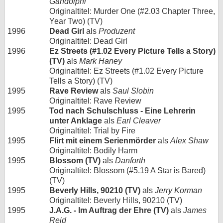
Gandolphi
Originaltitel: Murder One (#2.03 Chapter Three,
Year Two) (TV)
1996
Dead Girl
als
Produzent
Originaltitel: Dead Girl
1996
Ez Streets (#1.02 Every Picture Tells a Story)
(TV)
als
Mark Haney
Originaltitel: Ez Streets (#1.02 Every Picture
Tells a Story) (TV)
1995
Rave Review
als
Saul Slobin
Originaltitel: Rave Review
1995
Tod nach Schulschluss - Eine Lehrerin
unter Anklage
als
Earl Cleaver
Originaltitel: Trial by Fire
1995
Flirt mit einem Serienmörder
als
Alex Shaw
Originaltitel: Bodily Harm
1995
Blossom (TV)
als
Danforth
Originaltitel: Blossom (#5.19 A Star is Bared)
(TV)
1995
Beverly Hills, 90210 (TV)
als
Jerry Korman
Originaltitel: Beverly Hills, 90210 (TV)
1995
J.A.G. - Im Auftrag der Ehre (TV)
als
James
Reid