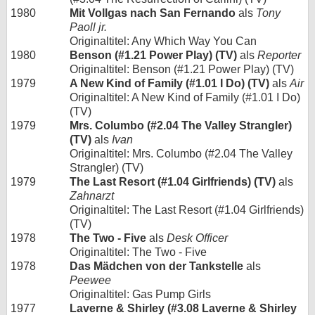
1980
Mit Vollgas nach San Fernando
als
Tony
Paoll jr.
Originaltitel: Any Which Way You Can
1980
Benson (#1.21 Power Play) (TV)
als
Reporter
Originaltitel: Benson (#1.21 Power Play) (TV)
1979
A New Kind of Family (#1.01 I Do) (TV)
als
Air
Originaltitel: A New Kind of Family (#1.01 I Do)
(TV)
1979
Mrs. Columbo (#2.04 The Valley Strangler)
(TV)
als
Ivan
Originaltitel: Mrs. Columbo (#2.04 The Valley
Strangler) (TV)
1979
The Last Resort (#1.04 Girlfriends) (TV)
als
Zahnarzt
Originaltitel: The Last Resort (#1.04 Girlfriends)
(TV)
1978
The Two - Five
als
Desk Officer
Originaltitel: The Two - Five
1978
Das Mädchen von der Tankstelle
als
Peewee
Originaltitel: Gas Pump Girls
1977
Laverne & Shirley (#3.08 Laverne & Shirley