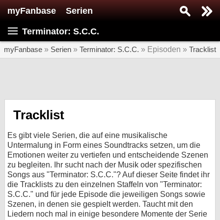
myFanbase
Serien
Serie suchen...
Terminator: S.C.C.
Home
SERIEN
myFanbase
»
Serien
»
Terminator: S.C.C.
» Episoden »
Tracklist
Serien
Kolumnen
Interviews
Tracklist
Veranstaltungen
Es gibt viele Serien, die auf eine musikalische
KULTUR
Untermalung in Form eines Soundtracks setzen, um die
Emotionen weiter zu vertiefen und entscheidende Szenen
Specials
zu begleiten. Ihr sucht nach der Musik oder spezifischen
Songs aus "Terminator: S.C.C."? Auf dieser Seite findet ihr
SERVICE
die Tracklists zu den einzelnen Staffeln von "Terminator:
Gewinnspiele
S.C.C." und für jede Episode die jeweiligen Songs sowie
Szenen, in denen sie gespielt werden. Taucht mit den
Forum
Liedern noch mal in einige besondere Momente der Serie