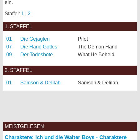
ein.
bei X
Staffel:
1
|
2
bei Facebook
1. STAFFEL
01
Die Gejagten
Pilot
Kontakt
07
Die Hand Gottes
The Demon Hand
09
Der Todesbote
What He Beheld
Nutzungsbedingungen
Datenschutz
2. STAFFEL
01
Samson & Delilah
Cookie-Einstellungen
Samson & Delilah
Impressum
Desktop-Ansicht
myFanbase
MEISTGELESEN
Charaktere: Ich und die Walter Boys - Charaktere