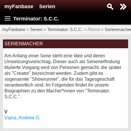
myFanbase
Serien
Serie suchen...
Terminator: S.C.C.
Home
SERIEN
myFanbase
»
Serien
»
Terminator: S.C.C.
» About »
Serienmache
Serien
SERIENMACHER
Kolumnen
Am Anfang einer Serie steht eine Idee und deren
Umsetzungsvorschlag. Dieser auch als Serienerfindung
Interviews
titulierte Vorgang wird von Personen gemacht, die später
als "Creator" bezeichnet werden. Zudem gibt es
Veranstaltungen
sogenannte "Showrunner", die für das Tagesgeschäft
verantwortlich sind. Im Folgenden findet ihr unsere
KULTUR
Biographien zu den Macher*innen von "Terminator:
Specials
S.C.C.".
SERVICE
V
Gewinnspiele
Vajna, Andrew G.
Forum