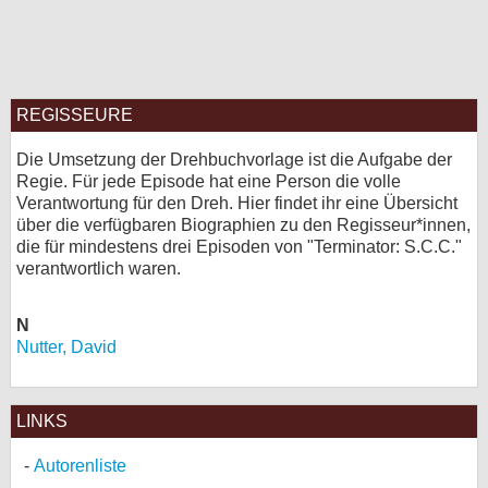
bei X
bei Facebook
REGISSEURE
Kontakt
Die Umsetzung der Drehbuchvorlage ist die Aufgabe der
Regie. Für jede Episode hat eine Person die volle
Nutzungsbedingungen
Verantwortung für den Dreh. Hier findet ihr eine Übersicht
über die verfügbaren Biographien zu den Regisseur*innen,
Datenschutz
die für mindestens drei Episoden von "Terminator: S.C.C."
verantwortlich waren.
Cookie-Einstellungen
N
Impressum
Nutter, David
Desktop-Ansicht
myFanbase
LINKS
Autorenliste