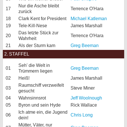
Nur die Asche bleibt
17
Terrence O'Hara
zurück
18
Clark Kent for President
Michael Katleman
19
Tele-Kill-Nese
James Marshall
Das letzte Stück zur
20
Terrence O'Hara
Wahrheit
21
Als der Sturm kam
Greg Beeman
2. STAFFEL
Seh' die Welt in
01
Greg Beeman
Trümmern liegen
02
Heiß!
James Marshall
Raumschiff verzweifelt
03
Steve Miner
gesucht
04
Wahnsinnsrot
Jeff Woolnough
05
Byron und sein Hyde
Rick Wallace
Ich atme ein, die Jugend
06
Chris Long
dein!
Mütter, Väter, nur