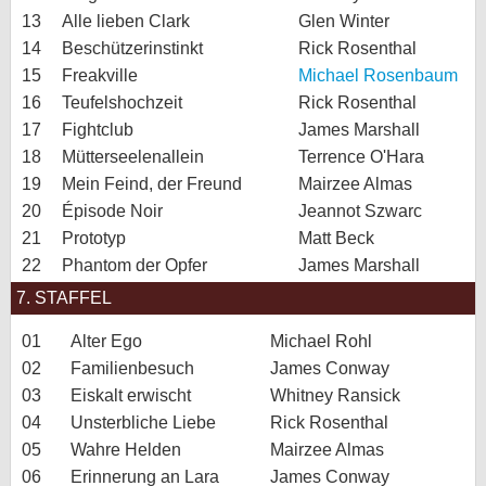
13
Alle lieben Clark
Glen Winter
14
Beschützerinstinkt
Rick Rosenthal
15
Freakville
Michael Rosenbaum
16
Teufelshochzeit
Rick Rosenthal
17
Fightclub
James Marshall
18
Mütterseelenallein
Terrence O'Hara
19
Mein Feind, der Freund
Mairzee Almas
20
Épisode Noir
Jeannot Szwarc
21
Prototyp
Matt Beck
22
Phantom der Opfer
James Marshall
7. STAFFEL
01
Alter Ego
Michael Rohl
02
Familienbesuch
James Conway
03
Eiskalt erwischt
Whitney Ransick
04
Unsterbliche Liebe
Rick Rosenthal
05
Wahre Helden
Mairzee Almas
06
Erinnerung an Lara
James Conway