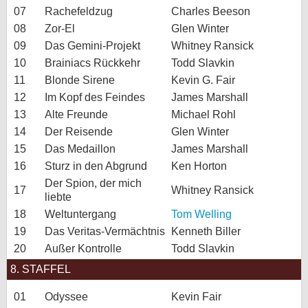
07
Rachefeldzug
Charles Beeson
08
Zor-El
Glen Winter
09
Das Gemini-Projekt
Whitney Ransick
10
Brainiacs Rückkehr
Todd Slavkin
11
Blonde Sirene
Kevin G. Fair
12
Im Kopf des Feindes
James Marshall
13
Alte Freunde
Michael Rohl
14
Der Reisende
Glen Winter
15
Das Medaillon
James Marshall
16
Sturz in den Abgrund
Ken Horton
Der Spion, der mich
17
Whitney Ransick
liebte
18
Weltuntergang
Tom Welling
19
Das Veritas-Vermächtnis
Kenneth Biller
20
Außer Kontrolle
Todd Slavkin
8. STAFFEL
01
Odyssee
Kevin Fair