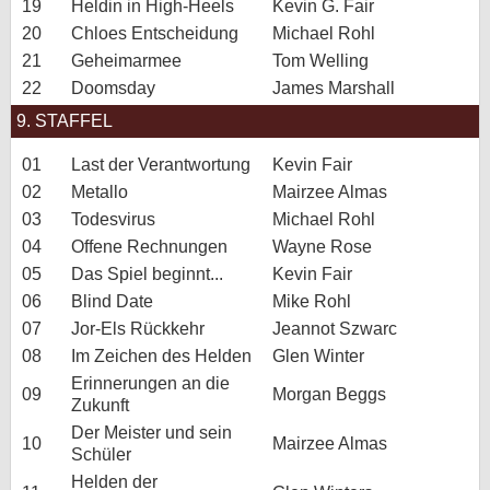
19
Heldin in High-Heels
Kevin G. Fair
20
Chloes Entscheidung
Michael Rohl
21
Geheimarmee
Tom Welling
22
Doomsday
James Marshall
9. STAFFEL
01
Last der Verantwortung
Kevin Fair
02
Metallo
Mairzee Almas
03
Todesvirus
Michael Rohl
04
Offene Rechnungen
Wayne Rose
05
Das Spiel beginnt...
Kevin Fair
06
Blind Date
Mike Rohl
07
Jor-Els Rückkehr
Jeannot Szwarc
08
Im Zeichen des Helden
Glen Winter
Erinnerungen an die
09
Morgan Beggs
Zukunft
Der Meister und sein
10
Mairzee Almas
Schüler
Helden der