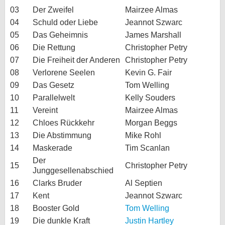
03
Der Zweifel
Mairzee Almas
04
Schuld oder Liebe
Jeannot Szwarc
05
Das Geheimnis
James Marshall
06
Die Rettung
Christopher Petry
07
Die Freiheit der Anderen
Christopher Petry
08
Verlorene Seelen
Kevin G. Fair
09
Das Gesetz
Tom Welling
10
Parallelwelt
Kelly Souders
11
Vereint
Mairzee Almas
12
Chloes Rückkehr
Morgan Beggs
13
Die Abstimmung
Mike Rohl
14
Maskerade
Tim Scanlan
Der
15
Christopher Petry
Junggesellenabschied
16
Clarks Bruder
Al Septien
17
Kent
Jeannot Szwarc
18
Booster Gold
Tom Welling
19
Die dunkle Kraft
Justin Hartley