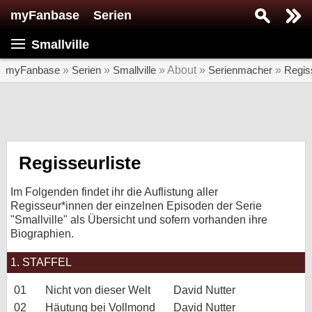
myFanbase
Serien
Serie suchen...
Smallville
Home
SERIEN
myFanbase
»
Serien
»
Smallville
» About »
Serienmacher
»
Regiss
Serien
Kolumnen
Interviews
Regisseurliste
Veranstaltungen
Im Folgenden findet ihr die Auflistung aller
KULTUR
Regisseur*innen der einzelnen Episoden der Serie
"Smallville" als Übersicht und sofern vorhanden ihre
Specials
Biographien.
SERVICE
1. STAFFEL
Gewinnspiele
01
Nicht von dieser Welt
David Nutter
Forum
02
Häutung bei Vollmond
David Nutter