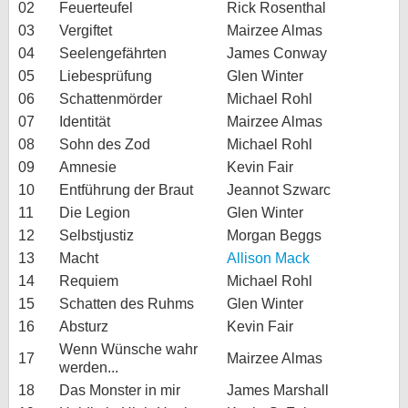
02
Feuerteufel
Rick Rosenthal
03
Vergiftet
Mairzee Almas
04
Seelengefährten
James Conway
05
Liebesprüfung
Glen Winter
06
Schattenmörder
Michael Rohl
07
Identität
Mairzee Almas
08
Sohn des Zod
Michael Rohl
09
Amnesie
Kevin Fair
10
Entführung der Braut
Jeannot Szwarc
11
Die Legion
Glen Winter
12
Selbstjustiz
Morgan Beggs
13
Macht
Allison Mack
14
Requiem
Michael Rohl
15
Schatten des Ruhms
Glen Winter
16
Absturz
Kevin Fair
Wenn Wünsche wahr
17
Mairzee Almas
werden...
18
Das Monster in mir
James Marshall