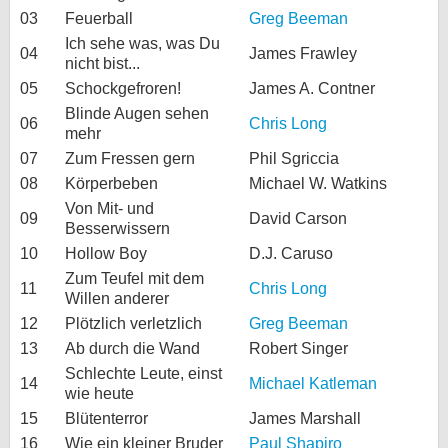
03
Feuerball
Greg Beeman
bei X
Ich sehe was, was Du
04
James Frawley
nicht bist...
bei Facebook
05
Schockgefroren!
James A. Contner
Blinde Augen sehen
06
Chris Long
mehr
Kontakt
07
Zum Fressen gern
Phil Sgriccia
Nutzungsbedingungen
08
Körperbeben
Michael W. Watkins
Von Mit- und
09
David Carson
Datenschutz
Besserwissern
10
Hollow Boy
D.J. Caruso
Cookie-Einstellungen
Zum Teufel mit dem
11
Chris Long
Willen anderer
Impressum
12
Plötzlich verletzlich
Greg Beeman
Desktop-Ansicht
13
Ab durch die Wand
Robert Singer
myFanbase
Schlechte Leute, einst
14
Michael Katleman
wie heute
15
Blütenterror
James Marshall
16
Wie ein kleiner Bruder
Paul Shapiro