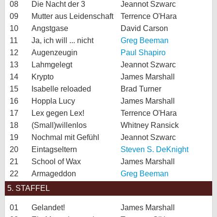
08
Die Nacht der 3
Jeannot Szwarc
09
Mutter aus Leidenschaft
Terrence O'Hara
10
Angstgase
David Carson
11
Ja, ich will ... nicht
Greg Beeman
12
Augenzeugin
Paul Shapiro
13
Lahmgelegt
Jeannot Szwarc
14
Krypto
James Marshall
15
Isabelle reloaded
Brad Turner
16
Hoppla Lucy
James Marshall
17
Lex gegen Lex!
Terrence O'Hara
18
(Small)willenlos
Whitney Ransick
19
Nochmal mit Gefühl
Jeannot Szwarc
20
Eintagseltern
Steven S. DeKnight
21
School of Wax
James Marshall
22
Armageddon
Greg Beeman
5. STAFFEL
01
Gelandet!
James Marshall