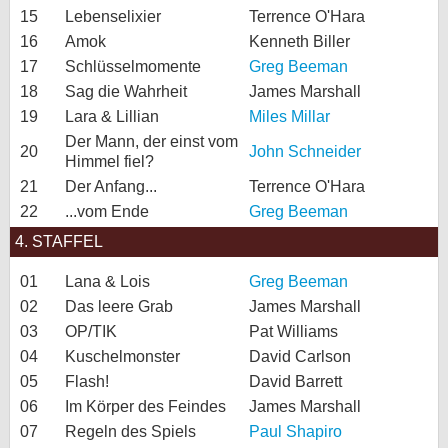
15
Lebenselixier
Terrence O'Hara
16
Amok
Kenneth Biller
17
Schlüsselmomente
Greg Beeman
18
Sag die Wahrheit
James Marshall
19
Lara & Lillian
Miles Millar
Der Mann, der einst vom
20
John Schneider
Himmel fiel?
21
Der Anfang...
Terrence O'Hara
22
...vom Ende
Greg Beeman
4. STAFFEL
01
Lana & Lois
Greg Beeman
02
Das leere Grab
James Marshall
03
OP/TIK
Pat Williams
04
Kuschelmonster
David Carlson
05
Flash!
David Barrett
06
Im Körper des Feindes
James Marshall
07
Regeln des Spiels
Paul Shapiro