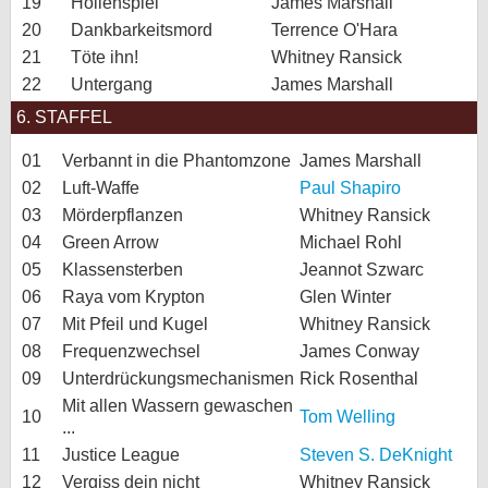
19
Höllenspiel
James Marshall
20
Dankbarkeitsmord
Terrence O'Hara
21
Töte ihn!
Whitney Ransick
22
Untergang
James Marshall
6. STAFFEL
01
Verbannt in die Phantomzone
James Marshall
02
Luft-Waffe
Paul Shapiro
03
Mörderpflanzen
Whitney Ransick
04
Green Arrow
Michael Rohl
05
Klassensterben
Jeannot Szwarc
06
Raya vom Krypton
Glen Winter
07
Mit Pfeil und Kugel
Whitney Ransick
08
Frequenzwechsel
James Conway
09
Unterdrückungsmechanismen
Rick Rosenthal
Mit allen Wassern gewaschen
10
Tom Welling
...
11
Justice League
Steven S. DeKnight
12
Vergiss dein nicht
Whitney Ransick