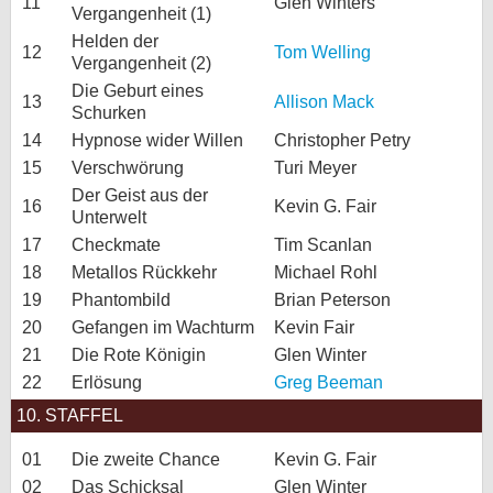
11
Glen Winters
Vergangenheit (1)
Helden der
12
Tom Welling
Vergangenheit (2)
Die Geburt eines
13
Allison Mack
Schurken
14
Hypnose wider Willen
Christopher Petry
15
Verschwörung
Turi Meyer
Der Geist aus der
16
Kevin G. Fair
Unterwelt
17
Checkmate
Tim Scanlan
18
Metallos Rückkehr
Michael Rohl
19
Phantombild
Brian Peterson
20
Gefangen im Wachturm
Kevin Fair
21
Die Rote Königin
Glen Winter
22
Erlösung
Greg Beeman
10. STAFFEL
01
Die zweite Chance
Kevin G. Fair
02
Das Schicksal
Glen Winter