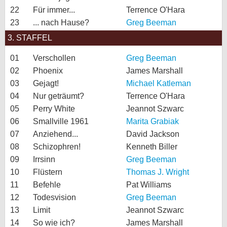
22
Für immer...
Terrence O'Hara
23
... nach Hause?
Greg Beeman
3. STAFFEL
01
Verschollen
Greg Beeman
02
Phoenix
James Marshall
03
Gejagt!
Michael Katleman
04
Nur geträumt?
Terrence O'Hara
05
Perry White
Jeannot Szwarc
06
Smallville 1961
Marita Grabiak
07
Anziehend...
David Jackson
08
Schizophren!
Kenneth Biller
09
Irrsinn
Greg Beeman
10
Flüstern
Thomas J. Wright
11
Befehle
Pat Williams
12
Todesvision
Greg Beeman
13
Limit
Jeannot Szwarc
14
So wie ich?
James Marshall