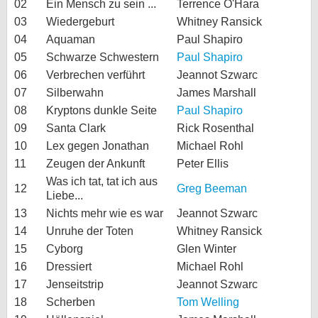
02
Ein Mensch zu sein ...
Terrence O'Hara
03
Wiedergeburt
Whitney Ransick
04
Aquaman
Paul Shapiro
05
Schwarze Schwestern
Paul Shapiro
06
Verbrechen verführt
Jeannot Szwarc
07
Silberwahn
James Marshall
08
Kryptons dunkle Seite
Paul Shapiro
09
Santa Clark
Rick Rosenthal
10
Lex gegen Jonathan
Michael Rohl
11
Zeugen der Ankunft
Peter Ellis
Was ich tat, tat ich aus
12
Greg Beeman
Liebe...
13
Nichts mehr wie es war
Jeannot Szwarc
14
Unruhe der Toten
Whitney Ransick
15
Cyborg
Glen Winter
16
Dressiert
Michael Rohl
17
Jenseitstrip
Jeannot Szwarc
18
Scherben
Tom Welling