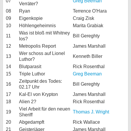
07
Greg Beeman
Verräter?
08
Ryan
Terrence O'Hara
09
Eigenkopie
Craig Zisk
10
Höhlengeheimnis
Marita Grabiak
Was ist bloß mit Whitney
11
Bill Gereghty
los?
12
Metropolis Report
James Marshall
Wer schoss auf Lionel
13
Kenneth Biller
Luthor?
14
Blutparasit
Rick Rosenthal
15
Triple Luthor
Greg Beeman
Zeitpunkt des Todes:
16
Bill Gereghty
02.17 Uhr
17
Kal-El von Krypton
James Marshall
18
Alien 2?
Rick Rosenthal
Viel Arbeit für den neuen
19
Thomas J. Wright
Sheriff
20
Abgedampft
Rick Wallace
21
Geisterjäger
James Marshall