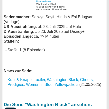
Washington Black
bei X
© 2025 Disney und seine
verbundenen Unternehmen.
Serienmacher:
Selwyn Seyfu Hinds & Esi Edugyan
bei Facebook
(Vorlage)
US-Ausstrahlung:
ab 23. Juli 2025 auf Hulu
D-Ausstrahlung:
ab 23. Juli 2025 auf Disney+
Kontakt
Episodenlänge:
ca. ?? Minuten
Staffeln:
Nutzungsbedingungen
Staffel 1 (8 Episoden)
Datenschutz
Cookie-Einstellungen
News zur Serie:
Impressum
Kurz & Knapp: Lucifer, Washington Black, Cheers,
Desktop-Ansicht
Prodigies, Women in Blue, Yellowjackets
(21.05.2025)
myFanbase
Die Serie "Washington Black" ansehen: