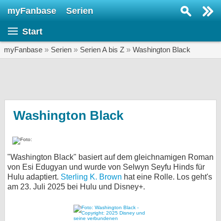
myFanbase
Serien
Serie suchen...
Start
Home
SERIEN
myFanbase
»
Serien
»
Serien A bis Z
»
Washington Black
Serien
Kolumnen
Interviews
Washington Black
Veranstaltungen
KULTUR
"Washington Black" basiert auf dem gleichnamigen Roman
Specials
von Esi Edugyan und wurde von Selwyn Seyfu Hinds für
Hulu adaptiert.
Sterling K. Brown
SERVICE
hat eine Rolle. Los geht's
am 23. Juli 2025 bei Hulu und Disney+.
Gewinnspiele
Forum