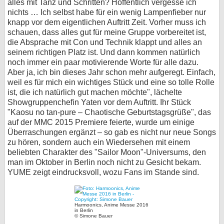
alles mit Tanz und Schritten? Hoffentlich vergesse ich
nichts … Ich selbst habe für ein wenig Lampenfieber nur
knapp vor dem eigentlichen Auftritt Zeit. Vorher muss ich
schauen, dass alles gut für meine Gruppe vorbereitet ist,
die Absprache mit Con und Technik klappt und alles an
seinem richtigen Platz ist. Und dann kommen natürlich
noch immer ein paar motivierende Worte für alle dazu.
Aber ja, ich bin dieses Jahr schon mehr aufgeregt. Einfach,
weil es für mich ein wichtiges Stück und eine so tolle Rolle
ist, die ich natürlich gut machen möchte", lächelte
Showgruppenchefin Yaten vor dem Auftritt. Ihr Stück
"Kaosu no tan-pure – Chaotische Geburtstagsgrüße", das
auf der MMC 2015 Premiere feierte, wurde um einige
Überraschungen ergänzt – so gab es nicht nur neue Songs
zu hören, sondern auch ein Wiedersehen mit einem
beliebten Charakter des "Sailor Moon"-Universums, den
man im Oktober in Berlin noch nicht zu Gesicht bekam.
YUME zeigt eindrucksvoll, wozu Fans im Stande sind.
Harmoonics, Anime Messe 2016
in Berlin
© Simone Bauer