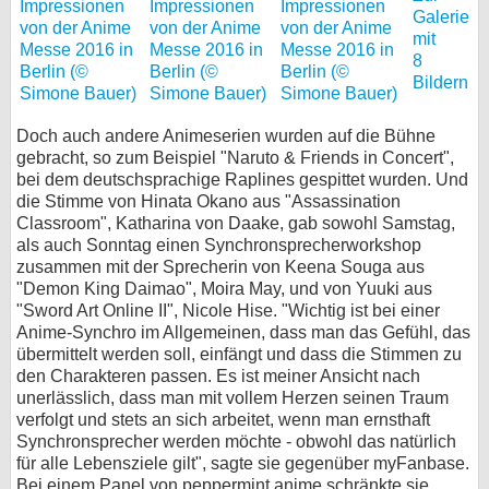
Galerie
mit
8
Bildern
Doch auch andere Animeserien wurden auf die Bühne
gebracht, so zum Beispiel "Naruto & Friends in Concert",
bei dem deutschsprachige Raplines gespittet wurden. Und
die Stimme von Hinata Okano aus "Assassination
Classroom", Katharina von Daake, gab sowohl Samstag,
als auch Sonntag einen Synchronsprecherworkshop
zusammen mit der Sprecherin von Keena Souga aus
"Demon King Daimao", Moira May, und von Yuuki aus
"Sword Art Online II", Nicole Hise. "Wichtig ist bei einer
Anime-Synchro im Allgemeinen, dass man das Gefühl, das
übermittelt werden soll, einfängt und dass die Stimmen zu
den Charakteren passen. Es ist meiner Ansicht nach
unerlässlich, dass man mit vollem Herzen seinen Traum
verfolgt und stets an sich arbeitet, wenn man ernsthaft
Synchronsprecher werden möchte - obwohl das natürlich
für alle Lebensziele gilt", sagte sie gegenüber myFanbase.
Bei einem Panel von peppermint anime schränkte sie