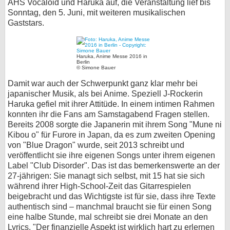
AHS Vocaloid und Haruka auf, die Veranstaltung lief bis
Sonntag, den 5. Juni, mit weiteren musikalischen
bei X
Gaststars.
bei Facebook
Haruka, Anime Messe 2016 in
Berlin
© Simone Bauer
Kontakt
Damit war auch der Schwerpunkt ganz klar mehr bei
Nutzungsbedingungen
japanischer Musik, als bei Anime. Speziell J-Rockerin
Haruka gefiel mit ihrer Attitüde. In einem intimen Rahmen
Datenschutz
konnten ihr die Fans am Samstagabend Fragen stellen.
Bereits 2008 sorgte die Japanerin mit ihrem Song "Mune ni
Kibou o" für Furore in Japan, da es zum zweiten Opening
Cookie-Einstellungen
von "Blue Dragon" wurde, seit 2013 schreibt und
veröffentlicht sie ihre eigenen Songs unter ihrem eigenen
Impressum
Label "Club Disorder". Das ist das bemerkenswerte an der
27-jährigen: Sie managt sich selbst, mit 15 hat sie sich
Desktop-Ansicht
während ihrer High-School-Zeit das Gitarrespielen
myFanbase
beigebracht und das Wichtigste ist für sie, dass ihre Texte
authentisch sind – manchmal braucht sie für einen Song
eine halbe Stunde, mal schreibt sie drei Monate an den
Lyrics. "Der finanzielle Aspekt ist wirklich hart zu erlernen