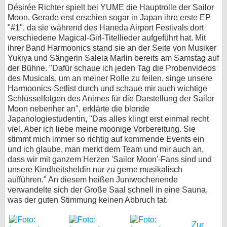
Désirée Richter spielt bei YUME die Hauptrolle der Sailor
Moon. Gerade erst erschien sogar in Japan ihre erste EP
"#1", da sie während des Haneda Airport Festivals dort
verschiedene Magical-Girl-Titellieder aufgeführt hat. Mit
ihrer Band Harmoonics stand sie an der Seite von Musiker
Yukiya und Sängerin Saleia Marlin bereits am Samstag auf
der Bühne. "Dafür schaue ich jeden Tag die Probenvideos
des Musicals, um an meiner Rolle zu feilen, singe unsere
Harmoonics-Setlist durch und schaue mir auch wichtige
Schlüsselfolgen des Animes für die Darstellung der Sailor
Moon nebenher an", erklärte die blonde
Japanologiestudentin, "Das alles klingt erst einmal recht
viel. Aber ich liebe meine moonige Vorbereitung. Sie
stimmt mich immer so richtig auf kommende Events ein
und ich glaube, man merkt dem Team und mir auch an,
dass wir mit ganzem Herzen 'Sailor Moon'-Fans sind und
unsere Kindheitsheldin nur zu gerne musikalisch
aufführen." An diesem heißen Juniwochenende
verwandelte sich der Große Saal schnell in eine Sauna,
was der guten Stimmung keinen Abbruch tat.
Zur