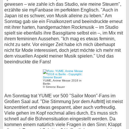
gewesen – wie zahle ich das Studio, wie meine Steuern",
erzählte sie myFanbase im perfekten Englisch. "Auch in
Japan ist es schwer, von Musik alleine zu leben." Am
Sonntag gab sie ein Finalkonzert und beeindruckte erneut
mit ihrer harten, handgemachten Rockmusik – im Studio
spielt sie ebenfalls ihre Bassgitarre selbst ein –, im Mix mit
ihrem femininen Aussehen. "Ich mag es etwas feminin,
nicht zu sehr. Vor einiger Zeit habe ich mich überhaupt
nicht für Mode interessiert, doch jetzt möchte ich mehr mit
dem visuellen Aspekt meiner Musik spielen." Und das
beeindruckte die Fans!
YUME, Anime Messe 2016 in
Berlin
© Simone Bauer
Am Sonntag trat YUME vor 500 "Sailor Moon"-Fans im
Großen Saal auf. "Die Stimmung [vor dem Auftritt] ist meist
konzentriert und etwas gespannt, aber auch vorfreudig.
Viele gehen im Kopf nochmal alles durch. Es muss sich
schnell auf die Bühnensituation eingestellt werden. Da
kommen einem natürlich viele Fragen in den Sinn: Klappt