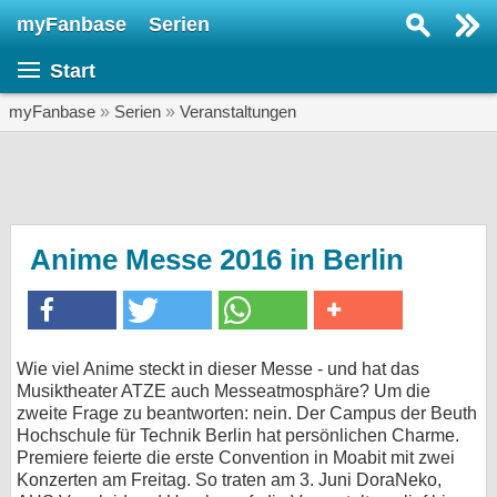
myFanbase
Serien
Serie suchen...
Start
Home
SERIEN
myFanbase
»
Serien
»
Veranstaltungen
Serien
Kolumnen
Interviews
Anime Messe 2016 in Berlin
Veranstaltungen
KULTUR
Specials
Wie viel Anime steckt in dieser Messe - und hat das
Musiktheater ATZE auch Messeatmosphäre? Um die
SERVICE
zweite Frage zu beantworten: nein. Der Campus der Beuth
Gewinnspiele
Hochschule für Technik Berlin hat persönlichen Charme.
Premiere feierte die erste Convention in Moabit mit zwei
Konzerten am Freitag. So traten am 3. Juni DoraNeko,
Forum