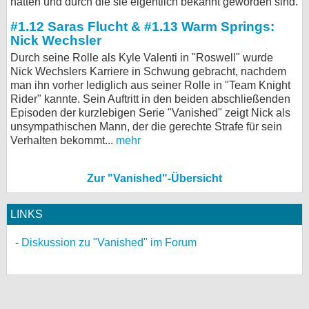
hatten und durch die sie eigentlich bekannt geworden sind.
bei X
#1.12 Saras Flucht & #1.13 Warm Springs:
Nick Wechsler
bei Facebook
Durch seine Rolle als Kyle Valenti in "Roswell" wurde
Nick Wechslers Karriere in Schwung gebracht, nachdem
man ihn vorher lediglich aus seiner Rolle in "Team Knight
Kontakt
Rider" kannte. Sein Auftritt in den beiden abschließenden
Episoden der kurzlebigen Serie "Vanished" zeigt Nick als
Nutzungsbedingungen
unsympathischen Mann, der die gerechte Strafe für sein
Verhalten bekommt...
mehr
Datenschutz
Zur "Vanished"-Übersicht
Cookie-Einstellungen
Impressum
LINKS
Desktop-Ansicht
Diskussion zu "Vanished" im Forum
myFanbase