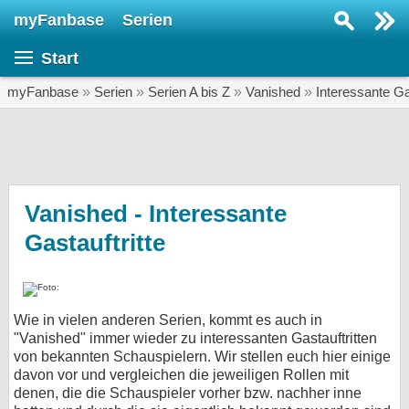
myFanbase
Serien
Serie suchen...
Start
Home
SERIEN
myFanbase
»
Serien
»
Serien A bis Z
»
Vanished
»
Interessante Gas
Serien
Kolumnen
Interviews
Vanished - Interessante
Gastauftritte
Veranstaltungen
KULTUR
Specials
Wie in vielen anderen Serien, kommt es auch in
SERVICE
"Vanished" immer wieder zu interessanten Gastauftritten
Gewinnspiele
von bekannten Schauspielern. Wir stellen euch hier einige
davon vor und vergleichen die jeweiligen Rollen mit
denen, die die Schauspieler vorher bzw. nachher inne
Forum