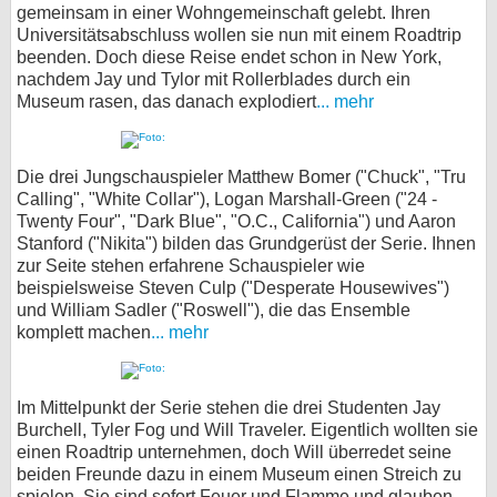
gemeinsam in einer Wohngemeinschaft gelebt. Ihren
Universitätsabschluss wollen sie nun mit einem Roadtrip
beenden. Doch diese Reise endet schon in New York,
nachdem Jay und Tylor mit Rollerblades durch ein
Museum rasen, das danach explodiert
... mehr
Die drei Jungschauspieler Matthew Bomer ("Chuck", "Tru
Calling", "White Collar"), Logan Marshall-Green ("24 -
Twenty Four", "Dark Blue", "O.C., California") und Aaron
Stanford ("Nikita") bilden das Grundgerüst der Serie. Ihnen
zur Seite stehen erfahrene Schauspieler wie
beispielsweise Steven Culp ("Desperate Housewives")
und William Sadler ("Roswell"), die das Ensemble
komplett machen
... mehr
Im Mittelpunkt der Serie stehen die drei Studenten Jay
Burchell, Tyler Fog und Will Traveler. Eigentlich wollten sie
einen Roadtrip unternehmen, doch Will überredet seine
beiden Freunde dazu in einem Museum einen Streich zu
spielen. Sie sind sofort Feuer und Flamme und glauben,