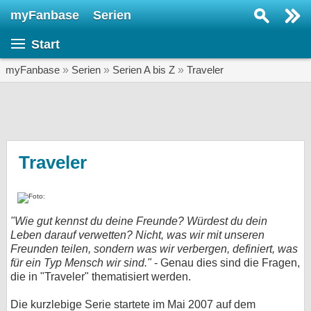
myFanbase
Serien
Serie suchen...
Start
Home
SERIEN
myFanbase
»
Serien
»
Serien A bis Z
»
Traveler
Serien
Kolumnen
Interviews
Traveler
Veranstaltungen
KULTUR
"Wie gut kennst du deine Freunde? Würdest du dein
Specials
Leben darauf verwetten? Nicht, was wir mit unseren
Freunden teilen, sondern was wir verbergen, definiert, was
SERVICE
für ein Typ Mensch wir sind."
- Genau dies sind die Fragen,
Gewinnspiele
die in "Traveler" thematisiert werden.
Forum
Die kurzlebige Serie startete im Mai 2007 auf dem