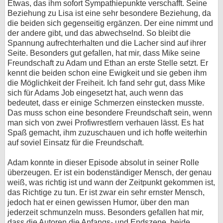
Etwas, das ihm sofort Sympathiepunkte verschafft. Seine
Beziehung zu Lisa ist eine sehr besondere Beziehung, da
die beiden sich gegenseitig ergänzen. Der eine nimmt und
der andere gibt, und das abwechselnd. So bleibt die
Spannung aufrechterhalten und die Lacher sind auf ihrer
Seite. Besonders gut gefallen, hat mir, dass Mike seine
Freundschaft zu Adam und Ethan an erste Stelle setzt. Er
kennt die beiden schon eine Ewigkeit und sie geben ihm
die Möglichkeit der Freiheit. Ich fand sehr gut, dass Mike
sich für Adams Job eingesetzt hat, auch wenn das
bedeutet, dass er einige Schmerzen einstecken musste.
Das muss schon eine besondere Freundschaft sein, wenn
man sich von zwei Profiwrestlern verhauen lässt. Es hat
Spaß gemacht, ihm zuzuschauen und ich hoffe weiterhin
auf soviel Einsatz für die Freundschaft.
Adam konnte in dieser Episode absolut in seiner Rolle
überzeugen. Er ist ein bodenständiger Mensch, der genau
weiß, was richtig ist und wann der Zeitpunkt gekommen ist,
das Richtige zu tun. Er ist zwar ein sehr ernster Mensch,
jedoch hat er einen gewissen Humor, über den man
jederzeit schmunzeln muss. Besonders gefallen hat mir,
dass die Autoren die Anfangs- und Endszene, beide