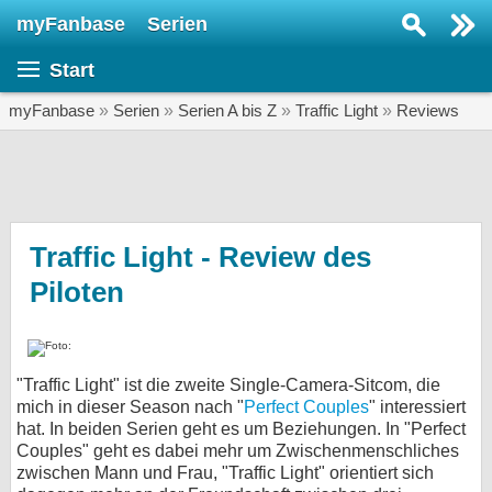
myFanbase
Serien
Serie suchen...
Start
Home
SERIEN
myFanbase
»
Serien
»
Serien A bis Z
»
Traffic Light
»
Reviews
Serien
Kolumnen
Interviews
Traffic Light - Review des
Piloten
Veranstaltungen
KULTUR
Specials
"Traffic Light" ist die zweite Single-Camera-Sitcom, die
SERVICE
mich in dieser Season nach "
Perfect Couples
" interessiert
Gewinnspiele
hat. In beiden Serien geht es um Beziehungen. In "Perfect
Couples" geht es dabei mehr um Zwischenmenschliches
zwischen Mann und Frau, "Traffic Light" orientiert sich
Forum