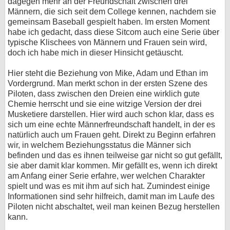
dagegen mehr an der Freundschaft zwischen drei
Männern, die sich seit dem College kennen, nachdem sie
bei X
gemeinsam Baseball gespielt haben. Im ersten Moment
habe ich gedacht, dass diese Sitcom auch eine Serie über
bei Facebook
typische Klischees von Männern und Frauen sein wird,
doch ich habe mich in dieser Hinsicht getäuscht.
Kontakt
Hier steht die Beziehung von Mike, Adam und Ethan im
Vordergrund. Man merkt schon in der ersten Szene des
Nutzungsbedingungen
Piloten, dass zwischen den Dreien eine wirklich gute
Chemie herrscht und sie eine witzige Version der drei
Datenschutz
Musketiere darstellen. Hier wird auch schon klar, dass es
sich um eine echte Männerfreundschaft handelt, in der es
natürlich auch um Frauen geht. Direkt zu Beginn erfahren
Cookie-Einstellungen
wir, in welchem Beziehungsstatus die Männer sich
befinden und das es ihnen teilweise gar nicht so gut gefällt,
Impressum
sie aber damit klar kommen. Mir gefällt es, wenn ich direkt
am Anfang einer Serie erfahre, wer welchen Charakter
Desktop-Ansicht
spielt und was es mit ihm auf sich hat. Zumindest einige
myFanbase
Informationen sind sehr hilfreich, damit man im Laufe des
Piloten nicht abschaltet, weil man keinen Bezug herstellen
kann.