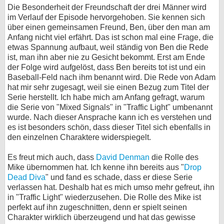
Die Besonderheit der Freundschaft der drei Männer wird
im Verlauf der Episode hervorgehoben. Sie kennen sich
über einen gemeinsamen Freund, Ben, über den man am
Anfang nicht viel erfährt. Das ist schon mal eine Frage, die
etwas Spannung aufbaut, weil ständig von Ben die Rede
ist, man ihn aber nie zu Gesicht bekommt. Erst am Ende
der Folge wird aufgelöst, dass Ben bereits tot ist und ein
Baseball-Feld nach ihm benannt wird. Die Rede von Adam
hat mir sehr zugesagt, weil sie einen Bezug zum Titel der
Serie herstellt. Ich habe mich am Anfang gefragt, warum
die Serie von "Mixed Signals" in "Traffic Light" umbenannt
wurde. Nach dieser Ansprache kann ich es verstehen und
es ist besonders schön, dass dieser Titel sich ebenfalls in
den einzelnen Charaktere widerspiegelt.
Es freut mich auch, dass
David Denman
die Rolle des
Mike übernommen hat. Ich kenne ihn bereits aus "
Drop
Dead Diva
" und fand es schade, dass er diese Serie
verlassen hat. Deshalb hat es mich umso mehr gefreut, ihn
in "Traffic Light" wiederzusehen. Die Rolle des Mike ist
perfekt auf ihn zugeschnitten, denn er spielt seinen
Charakter wirklich überzeugend und hat das gewisse