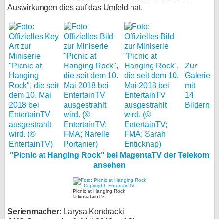
Auswirkungen dies auf das Umfeld hat.
bei X
bei Facebook
Zur
Kontakt
Galerie
mit
Nutzungsbedingungen
14
Bildern
Datenschutz
Cookie-Einstellungen
Impressum
"Picnic at Hanging Rock" bei MagentaTV der Telekom
ansehen
Desktop-Ansicht
myFanbase
Picnic at Hanging Rock
© EntertainTV
Serienmacher:
Larysa Kondracki