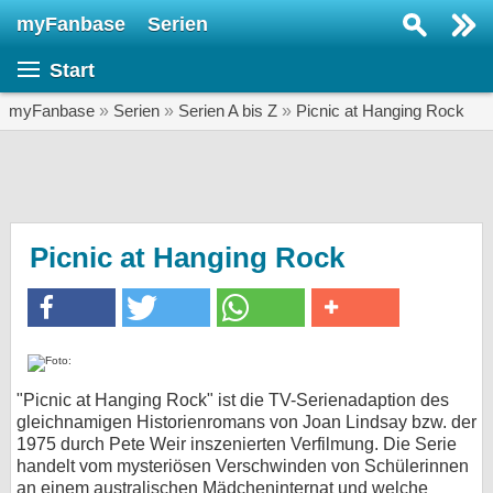
myFanbase
Serien
Serie suchen...
Start
Home
SERIEN
myFanbase
»
Serien
»
Serien A bis Z
»
Picnic at Hanging Rock
Serien
Kolumnen
Interviews
Picnic at Hanging Rock
Veranstaltungen
KULTUR
Specials
SERVICE
"Picnic at Hanging Rock" ist die TV-Serienadaption des
gleichnamigen Historienromans von Joan Lindsay bzw. der
Gewinnspiele
1975 durch Pete Weir inszenierten Verfilmung. Die Serie
handelt vom mysteriösen Verschwinden von Schülerinnen
Forum
an einem australischen Mädcheninternat und welche