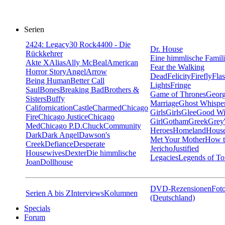
Serien
24
24: Legacy
30 Rock
4400 - Die
Dr. House
Rückkehrer
Eine himmlische Famil
Akte X
Alias
Ally McBeal
American
Fear the Walking
Horror Story
Angel
Arrow
Dead
Felicity
Firefly
Fla
Being Human
Better Call
Lights
Fringe
Saul
Bones
Breaking Bad
Brothers &
Game of Thrones
Georg
Sisters
Buffy
Marriage
Ghost Whispe
Californication
Castle
Charmed
Chicago
Girls
Girls
Glee
Good Wi
Fire
Chicago Justice
Chicago
Girl
Gotham
Greek
Grey
Med
Chicago P.D.
Chuck
Community
Heroes
Homeland
House
Dark
Dark Angel
Dawson's
Met Your Mother
How t
Creek
Defiance
Desperate
Jericho
Justified
Housewives
Dexter
Die himmlische
Legacies
Legends of T
Joan
Dollhouse
DVD-Rezensionen
Foto
Serien A bis Z
Interviews
Kolumnen
(Deutschland)
Specials
Forum