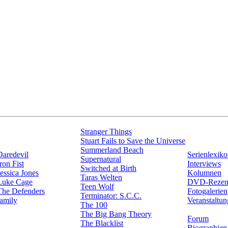
Stranger Things
Stuart Fails to Save the Universe
Summerland Beach
Daredevil
Serienlexik
Supernatural
ron Fist
Interviews
Switched at Birth
essica Jones
Kolumnen
Taras Welten
Luke Cage
DVD-Rezen
Teen Wolf
The Defenders
Fotogalerien
Terminator: S.C.C.
amily
Veranstaltu
The 100
The Big Bang Theory
Forum
The Blacklist
Biographien