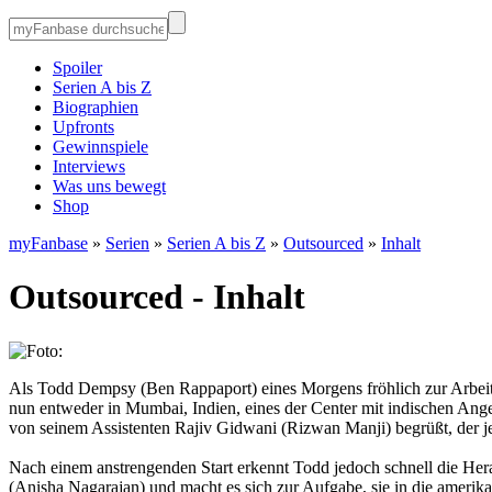
Spoiler
Serien A bis Z
Biographien
Upfronts
Gewinnspiele
Interviews
Was uns bewegt
Shop
myFanbase
»
Serien
»
Serien A bis Z
»
Outsourced
»
Inhalt
Outsourced - Inhalt
Als Todd Dempsy (Ben Rappaport) eines Morgens fröhlich zur Arbeit k
nun entweder in Mumbai, Indien, eines der Center mit indischen Angest
von seinem Assistenten Rajiv Gidwani (Rizwan Manji) begrüßt, der je
Nach einem anstrengenden Start erkennt Todd jedoch schnell die H
(Anisha Nagarajan) und macht es sich zur Aufgabe, sie in die amerik