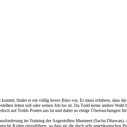
ommt, findet er ein völlig leeres Büro vor. Er muss erfahren, dass di
ellten leiten soll oder seinen Job los ist. Da Todd keine andere Wahl h
doch auf Todds Posten aus ist und daher so einige Überraschungen für 
erausforderung im Training der Angestellten Manmeet (Sacha Dhawan)
anische Kultur einzuführen, so dass sie die doch sehr amerikanischen 