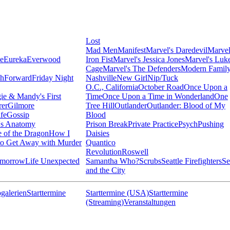
Lost
Mad Men
Manifest
Marvel's Daredevil
Marvel
ie
Eureka
Everwood
Iron Fist
Marvel's Jessica Jones
Marvel's Luk
Cage
Marvel's The Defenders
Modern Famil
shForward
Friday Night
Nashville
New Girl
Nip/Tuck
O.C., California
October Road
Once Upon a
ie & Mandy's First
Time
Once Upon a Time in Wonderland
One
rer
Gilmore
Tree Hill
Outlander
Outlander: Blood of My
fe
Gossip
Blood
's Anatomy
Prison Break
Private Practice
Psych
Pushing
 of the Dragon
How I
Daisies
o Get Away with Murder
Quantico
Revolution
Roswell
omorrow
Life Unexpected
Samantha Who?
Scrubs
Seattle Firefighters
Se
and the City
galerien
Starttermine
Starttermine (USA)
Starttermine
(Streaming)
Veranstaltungen