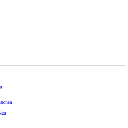
on
sionen
ngen