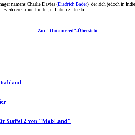
nager namens Charlie Davies (
Diedrich Bader
), der sich jedoch in Indi
n weiteren Grund für ihn, in Indien zu bleiben.
Zur "Outsourced"-Übersicht
utschland
ier
für Staffel 2 von "MobLand"