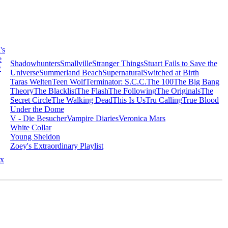
's
e
Shadowhunters
Smallville
Stranger Things
Stuart Fails to Save the
y
Universe
Summerland Beach
Supernatural
Switched at Birth
Taras Welten
Teen Wolf
Terminator: S.C.C.
The 100
The Big Bang
Theory
The Blacklist
The Flash
The Following
The Originals
The
Secret Circle
The Walking Dead
This Is Us
Tru Calling
True Blood
Under the Dome
V - Die Besucher
Vampire Diaries
Veronica Mars
White Collar
Young Sheldon
Zoey's Extraordinary Playlist
x