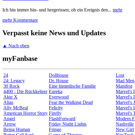
Ich bin immer hin- und hergerissen, ob ein Ereignis den...
mehr
mehr Kommentare
Verpasst keine News und Updates
▲ Nach oben
myFanbase
24
Dollhouse
Lost
24: Legacy
Dr. House
Mad Men
30 Rock
Eine himmlische Familie
Manifest
4400 - Die Rückkehrer
Eureka
Marvel's 
Akte X
Everwood
Marvel's I
Alias
Fear the Walking Dead
Marvel's J
Ally McBeal
Felicity
Marvel's 
American Horror Story
Firefly
Marvel's 
Angel
FlashForward
Modern F
Arrow
Friday Night Lights
Nashville
Being Human
Fringe
New Girl
Better Call Saul
Game of Thrones
Nip/Tuck