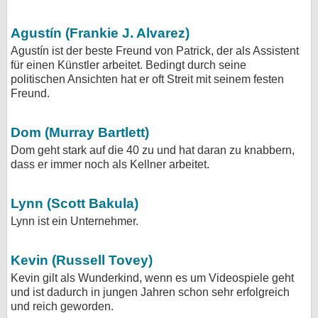
bei X
Agustín (Frankie J. Alvarez)
bei Facebook
Agustín ist der beste Freund von Patrick, der als Assistent
für einen Künstler arbeitet. Bedingt durch seine
politischen Ansichten hat er oft Streit mit seinem festen
Freund.
Kontakt
Nutzungsbedingungen
Dom (Murray Bartlett)
Dom geht stark auf die 40 zu und hat daran zu knabbern,
Datenschutz
dass er immer noch als Kellner arbeitet.
Cookie-Einstellungen
Lynn (Scott Bakula)
Impressum
Lynn ist ein Unternehmer.
Desktop-Ansicht
Kevin (Russell Tovey)
myFanbase
Kevin gilt als Wunderkind, wenn es um Videospiele geht
und ist dadurch in jungen Jahren schon sehr erfolgreich
und reich geworden.