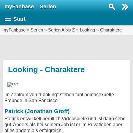
myFanbase
Serien
Serie suchen...
Start
Home
SERIEN
myFanbase
»
Serien
»
Serien A bis Z
»
Looking
»
Charaktere
Serien
Kolumnen
Interviews
Looking - Charaktere
Veranstaltungen
KULTUR
Im Zentrum von "Looking" stehen fünf homosexuelle
Specials
Freunde in San Fancisco
SERVICE
Patrick (Jonathan Groff)
Gewinnspiele
Patrick entwickelt beruflich Videospiele und ist darin sehr
gut. Anders als bei seinem Job ist er im Privatleben aber
Forum
alles andere als erfolgreich.